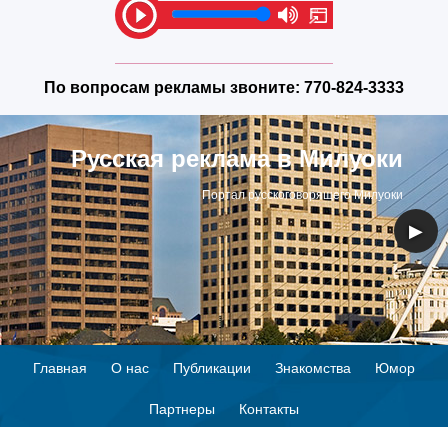
По вопросам рекламы звоните:
770-824-3333
Русская реклама в Милуоки
Портал русскоговорящего Милуоки
◀
▶
Главная
О нас
Публикации
Знакомства
Юмор
Партнеры
Контакты