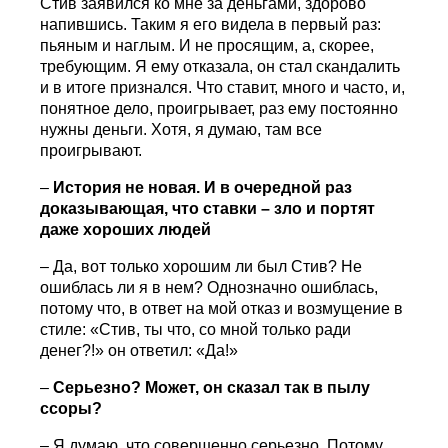
Стив заявился ко мне за деньгами, здорово
напившись. Таким я его видела в первый раз:
пьяным и наглым. И не просящим, а, скорее,
требующим. Я ему отказала, он стал скандалить
и в итоге признался. Что ставит, много и часто, и,
понятное дело, проигрывает, раз ему постоянно
нужны деньги. Хотя, я думаю, там все
проигрывают.
–
История не новая. И в очередной раз
доказывающая, что ставки – зло и портят
даже хороших людей
– Да, вот только хорошим ли был Стив? Не
ошиблась ли я в нем? Однозначно ошиблась,
потому что, в ответ на мой отказ и возмущение в
стиле: «Стив, ты что, со мной только ради
денег?!» он ответил: «Да!»
–
Серьезно? Может, он сказал так в пылу
ссоры?
– Я думаю, что совершенно серьезно. Потому