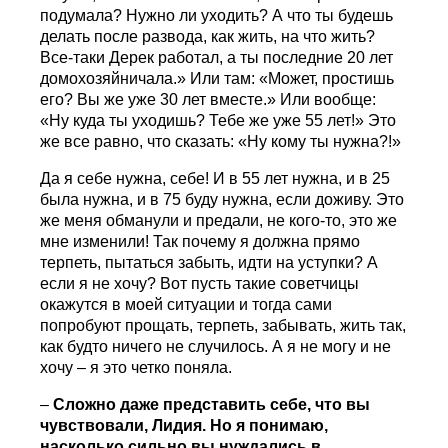
подумала? Нужно ли уходить? А что ты будешь
делать после развода, как жить, на что жить?
Все-таки Дерек работал, а ты последние 20 лет
домохозяйничала.» Или там: «Может, простишь
его? Вы же уже 30 лет вместе.» Или вообще:
«Ну куда ты уходишь? Тебе же уже 55 лет!» Это
же все равно, что сказать: «Ну кому ты нужна?!»
Да я себе нужна, себе! И в 55 лет нужна, и в 25
была нужна, и в 75 буду нужна, если доживу. Это
же меня обманули и предали, не кого-то, это же
мне изменили! Так почему я должна прямо
терпеть, пытаться забыть, идти на уступки? А
если я не хочу? Вот пусть такие советчицы
окажутся в моей ситуации и тогда сами
попробуют прощать, терпеть, забывать, жить так,
как будто ничего не случилось. А я не могу и не
хочу – я это четко поняла.
–
Сложно даже представить себе, что вы
чувствовали, Лидия. Но я понимаю,
насколько сильно вы нуждались в