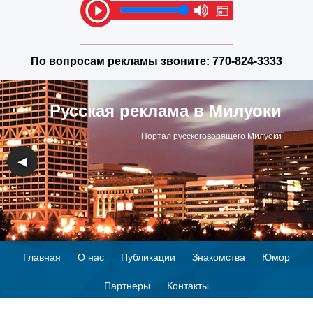
По вопросам рекламы звоните:
770-824-3333
Русская реклама в Милуоки
Портал русскоговорящего Милуоки
◀
▶
Главная
О нас
Публикации
Знакомства
Юмор
Партнеры
Контакты