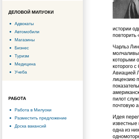
ДЕЛОВОЙ МИЛУОКИ
Адвокаты
истории од
Автомобили
повторить 
Магазины
Чарльз Лин
Бизнес
молчаливым
Туризм
которыми о
Медицина
которого с
Учеба
Авиацией Л
лицензию п
показатель
американск
РАБОТА
пилот служ
почтовую а
Работа в Милуоки
Идея перел
Разместить предложение
известные 
Доска вакансий
одна из ни
одномоторн