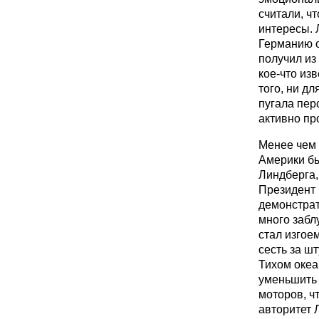
считали, ч
интересы. 
Германию о
получил из
кое-что из
того, ни дл
пугала пер
активно пр
Менее чем 
Америки бы
Линдберга,
Президент Р
демонстрат
много забл
стал изгое
сесть за ш
Тихом океа
уменьшить 
моторов, ч
авторитет 