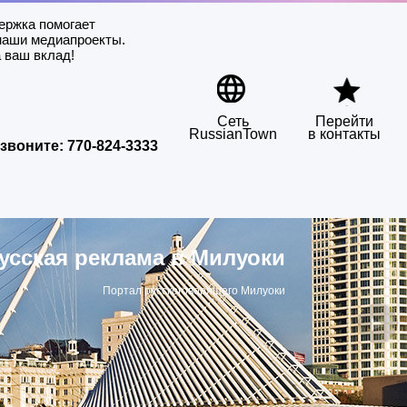
ержка помогает
наши медиапроекты.
 ваш вклад!
Сеть
Перейти
RussianTown
в контакты
звоните:
770-824-3333
усская реклама в Милуоки
Портал русскоговорящего Милуоки
▶