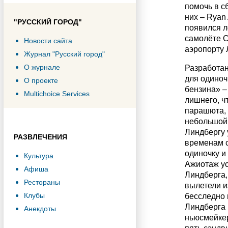
помочь в с
них – Ryan
"РУССКИЙ ГОРОД"
появился л
самолёте С
Новости сайта
аэропорту 
Журнал "Русский город"
О журнале
Разработа
для одиноч
О проекте
бензина» –
Multichoice Services
лишнего, ч
парашюта, 
небольшой 
Линдбергу 
РАЗВЛЕЧЕНИЯ
временам с
одиночку и
Культура
Ажиотаж ус
Афиша
Линдберга,
Рестораны
вылетели и
Клубы
бесследно 
Линдберга 
Анекдоты
ньюсмейкер