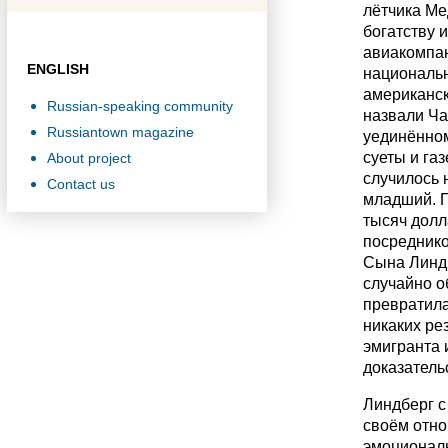
лётчика Ме
богатству 
авиакомпан
ENGLISH
национальн
американск
Russian-speaking community
назвали Ча
Russiantown magazine
уединённом
суеты и га
About project
случилось 
Contact us
младший. П
тысяч долл
посреднико
Сына Линдб
случайно о
превратила
никаких ре
эмигранта 
доказатель
Линдберг с
своём отно
эмоциональ