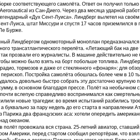
борке соответствующего самолёта. Ответ он получил только 
 Aeronautical из Сан-Диего. Через два месяца ударной работ
егендарный «Дух Сент-Луиса». Линдберг вылетел на своё
ент-Луиса, штат Миссури и спустя 17 часов приземлился в
Ле Бурже.
нный Линдбергом одномоторный моноплан предназначался
ного трансатлантического перелёта. «Летающий бак на две
 так прозвали его журналисты. В машине действительно не
тобы можно было взять на борт побольше топлива. Линдберг
радио, тормозов и даже от стеклянного «фонаря»: для обз
перископ. Постройка самолёта обошлась более чем в 10 т
удалось довольно быстро собрать эту достаточно крупную п
умму, в основном благодаря прессе. Полёт на необычном 
 почти вслепую справедливо воспринимался как смертельн
илили новые трагедии: во время испытаний разбились тро
 а буквально за пару недель до его старта в направлении А
з Парижа два французских аса: хотели опередить американ
над океаном.
в полёт провожала вся страна. 25-летний авиатор, ставши
ом Америки, перед стартом сообщил репортёрам, что взял 