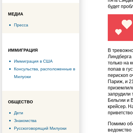
пять сэндви
будет проб
МЕДИА
Пресса
ИММИГРАЦИЯ
В тревожно
Линдберга 
Иммиграция в США
только на 
Консульства, расположенные в
попав в гу
перископ о
Милуоки
Париж, и 2
приземлилс
запрудили 
Бельгии и 
ОБЩЕСТВО
крейсер. Н
приветство
Дети
Знакомства
Помимо обе
Русскоговорящий Милуоки
ведомство 