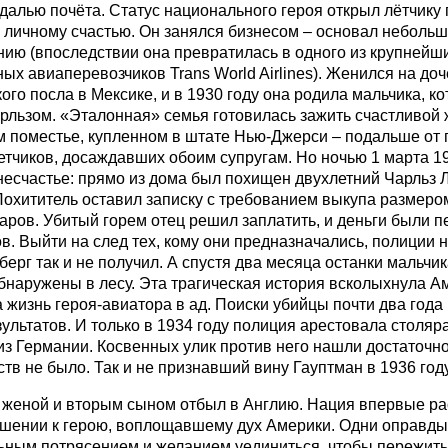
далью почёта. Статус национального героя открыл лётчику п
и личному счастью. Он занялся бизнесом – основал неболь
ию (впоследствии она превратилась в одного из крупнейш
ых авиаперевозчиков Trans World Airlines). Женился на до
ого посла в Мексике, и в 1930 году она родила мальчика, ко
рльзом. «Эталонная» семья готовилась зажить счастливой 
 поместье, купленном в штате Нью-Джерси – подальше от 
зетчиков, досаждавших обоим супругам. Но ночью 1 марта 1
несчастье: прямо из дома был похищен двухлетний Чарльз 
охититель оставил записку с требованием выкупа размером
аров. Убитый горем отец решил заплатить, и деньги были 
в. Выйти на след тех, кому они предназначались, полиции н
ерг так и не получил. А спустя два месяца останки мальчи
бнаружены в лесу. Эта трагическая история всколыхнула А
 жизнь героя-авиатора в ад. Поиски убийцы почти два года
зультатов. И только в 1934 году полиция арестовала столяра
из Германии. Косвенных улик против него нашли достаточн
ств не было. Так и не признавший вину Гауптман в 1936 год
 женой и вторым сыном отбыл в Англию. Нация впервые ра
шении к герою, воплощавшему дух Америки. Одни оправды
ным потрясением и желанием уединиться, чтобы пережить 