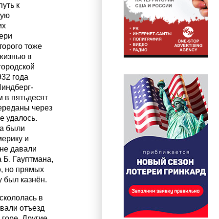
уть к
шую
их
чери
торого тоже
жизнью в
городской
932 года
Линдберг-
 в пятьдесят
переданы через
е удалось.
ка были
мерику и
 не давали
 Б. Гауптмана,
о, но прямых
у был казнён.
скололась в
вали отъезд
горе. Другие