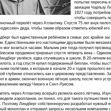
попытке пересечь е
авиации Чарльзу Л
1927 году потребов
чтобы совершить п
иночный перелёт через Атлантику. Спустя 75 лет внук пило
«одиссею» деда, чтобы таким образом отметить юбилей его 
дберг был единственным ребёнком в семье, рос крайне за
. Единственными его настоящими друзьями были механиз
н мог возиться часами. Мальчик уже тогда получил прозвищ
 блеском продемонстрировал спустя четверть века – Одинок
индберг увлёкся, едва отучившись в школе. В 20-летнем в
илота, а год спустя купил подержанный биплан, чтобы выст
ными полётами, к которым в начале 20-х годов прошлого ве
ой глубинке относились как к цирковому представлению. З
ил в армии, окончил военную лётную школу, после чего уст
виалинию между Чикаго и Сент-Луисом.
ететь через Атлантику всерьёз увлекла юного лётчика. Изуч
модели аэропланов, он понял, что для такого путешествия 
х. Поэтому Линдберг собственноручно разработал нужный 
ый моноплан и отправил запросы нескольким компаниям с