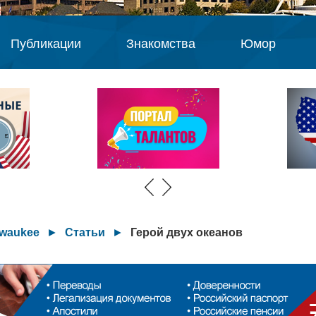
Публикации
Знакомства
Юмор
lwaukee
►
Статьи
►
Герой двух океанов