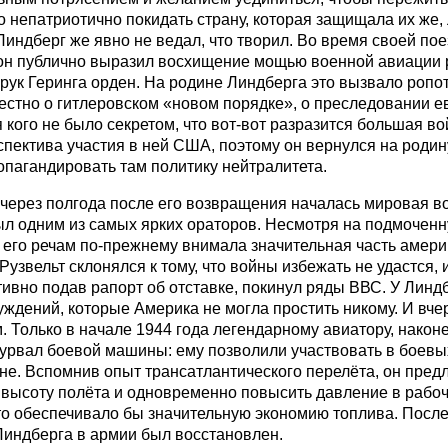
то непатриотично покидать страну, которая защищала их же,
Линдберг же явно не ведал, что творил. Во время своей пое
н публично выразил восхищение мощью военной авиации р
 рук Геринга орден. На родине Линдберга это вызвало ропо
вестно о гитлеровском «новом порядке», о преследовании е
я кого не было секретом, что вот-вот разразится большая в
спектива участия в ней США, поэтому он вернулся на родин
опагандировать там политику нейтралитета.
через полгода после его возвращения началась мировая во
л одним из самых ярких ораторов. Несмотря на подмочен
 его речам по-прежнему внимала значительная часть амери
узвельт склонялся к тому, что войны избежать не удастся, 
ивно подав рапорт об отставке, покинул ряды ВВС. У Линд
уждений, которые Америка не могла простить никому. И вч
м. Только в начале 1944 года легендарному авиатору, наконе
турвал боевой машины: ему позволили участвовать в боевы
не. Вспомнив опыт трансатлантического перелёта, он пред
высоту полёта и одновременно повысить давление в рабо
то обеспечивало бы значительную экономию топлива. После
Линдберга в армии был восстановлен.