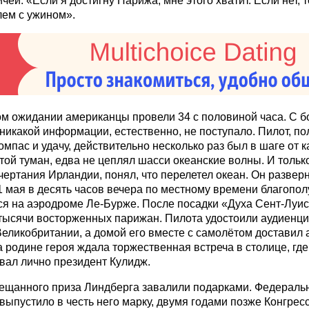
чей: «Если я достигну Парижа, мне этого хватит. Если нет, 
лем с ужином».
м ожидании американцы провели 34 с половиной часа. С б
никакой информации, естественно, не поступало. Пилот, п
компас и удачу, действительно несколько раз был в шаге от 
стой туман, едва не цеплял шасси океанские волны. И тольк
чертания Ирландии, понял, что перелетел океан. Он развер
1 мая в десять часов вечера по местному времени благопол
я на аэродроме Ле-Бурже. После посадки «Духа Сент-Луис
тысячи восторженных парижан. Пилота удостоили аудиенци
Великобритании, а домой его вместе с самолётом доставил
а родине героя ждала торжественная встреча в столице, где
вал лично президент Кулидж.
щанного приза Линдберга завалили подарками. Федераль
выпустило в честь него марку, двумя годами позже Конгрес