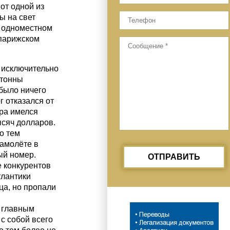
от одной из
ы на свет
м одноместном
 парижском
 исключительно
 тонны
 было ничего
 отказался от
ора имелся
ысяч долларов.
о тем
самолёте в
ый номер.
ОТПРАВИТЬ
е конкурентов
тлантики
ца, но пропали
й главным
с собой всего