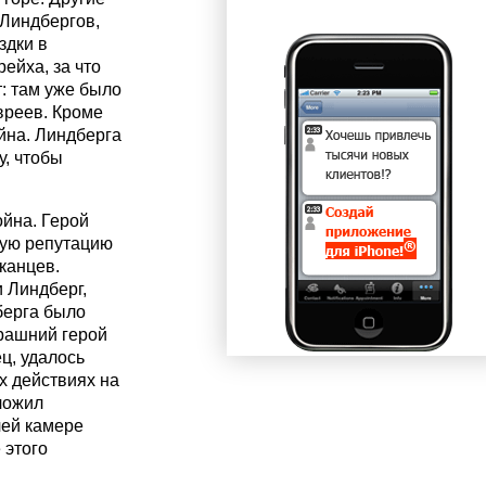
 Линдбергов,
здки в
ейха, за что
т: там уже было
вреев. Кроме
ойна. Линдберга
у, чтобы
йна. Герой
ную репутацию
канцев.
и Линдберг,
берга было
ерашний герой
ц, удалось
х действиях на
ложил
чей камере
 этого