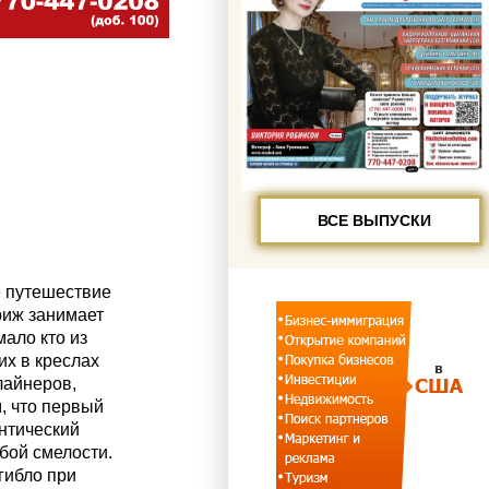
ВСЕ ВЫПУСКИ
 путешествие
риж занимает
мало кто из
х в креслах
айнеров,
, что первый
нтический
бой смелости.
гибло при