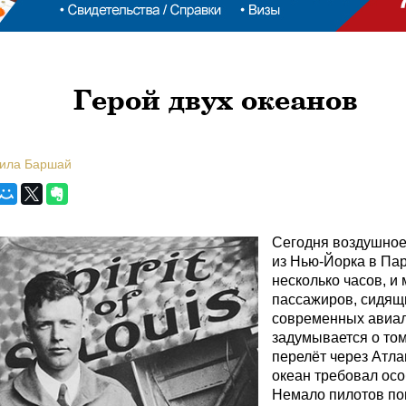
Герой двух океанов
мила Баршай
Сегодня воздушное
из Нью-Йорка в Па
несколько часов, и 
пассажиров, сидящи
современных авиал
задумывается о том
перелёт через Атла
океан требовал осо
Немало пилотов по