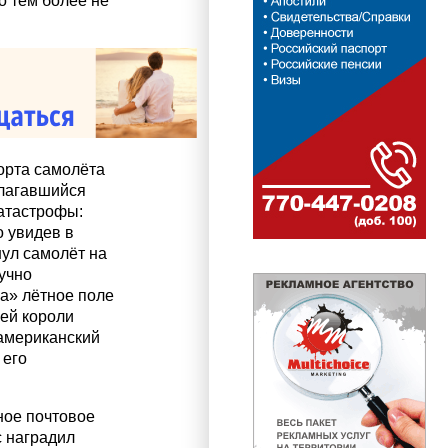
то тем более не
орта самолёта
олагавшийся
катастрофы:
о увидев в
нул самолёт на
учно
а» лётное поле
ей короли
 американский
 его
ное почтовое
с наградил