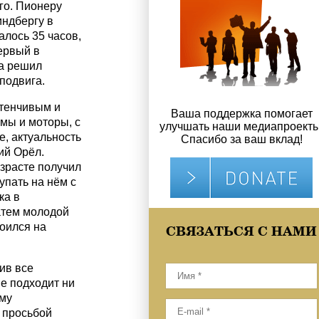
го. Пионеру
индбергу в
алось 35 часов,
ервый в
та решил
подвига.
стенчивым и
Ваша поддержка помогает
мы и моторы, с
улучшать наши медиапроекты
е, актуальность
Спасибо за ваш вклад!
ий Орёл.
озрасте получил
упать на нём с
ка в
атем молодой
роился на
СВЯЗАТЬСЯ С НАМИ
ив все
не подходит ни
ему
 просьбой