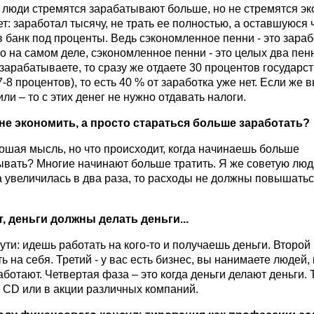
 люди стремятся зарабатывают больше, но не стремятся эк
т: заработал тысячу, не трать ее полностью, а оставшуюся 
 банк под проценты. Ведь сэкономленное пенни - это зара
о на самом деле, сэкономленное пенни - это целых два пен
зарабатываете, то сразу же отдаете 30 процентов государст
7-8 процентов), то есть 40 % от заработка уже нет. Если же 
ли – то с этих денег не нужно отдавать налоги.
 не экономить, а просто стараться больше заработать?
ошая мысль, но что происходит, когда начинаешь больше
ывать? Многие начинают больше тратить. Я же советую люд
 увеличилась в два раза, то расходы не должны повышатьс
т, деньги должны делать деньги...
пути: идешь работать на кого-то и получаешь деньги. Второй
ть на себя. Третий - у вас есть бизнес, вы нанимаете людей,
аботают. Четвертая фаза – это когда деньги делают деньги. 
 CD или в акции различных компаний.