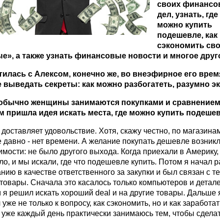
своих финансо
дел, узнать, где
можно купить
подешевле, как
сэкономить св
е», а также узнать финансовые новости и многое друг
тилась с Алексом, конечно же, во внеэфирное его врем
 выведать секреты: как можно разбогатеть, разумно э
 обычно женщины занимаются покупками и сравнением
ам пришла идея искать места, где можно купить подеше
 доставляет удовольствие. Хотя, скажу честно, по магазинам
 давно - нет времени. А желание покупать дешевле возникл
мости: не было другого выхода. Когда приехали в Америку,
о, и мы искали, где что подешевле купить. Потом я начал р
нию в качестве ответственного за закупки и был связан с те
товары. Сначала это касалось только компьютеров и детале
 я решил искать хороший deal и на другие товары. Дальше 
уже не только к вопросу, как сэкономить, но и как заработат
 уже каждый день практически занимаюсь тем, чтобы сдела