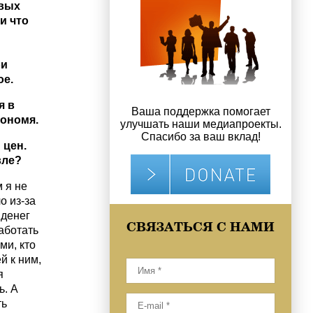
вых
 и что
ои
ое.
я в
Ваша поддержка помогает
кономя.
улучшать наши медиапроекты.
Спасибо за ваш вклад!
 цен.
вле?
 я не
о из-за
 денег
СВЯЗАТЬСЯ С НАМИ
аботать
ми, кто
й к ним,
я
ь. А
ть