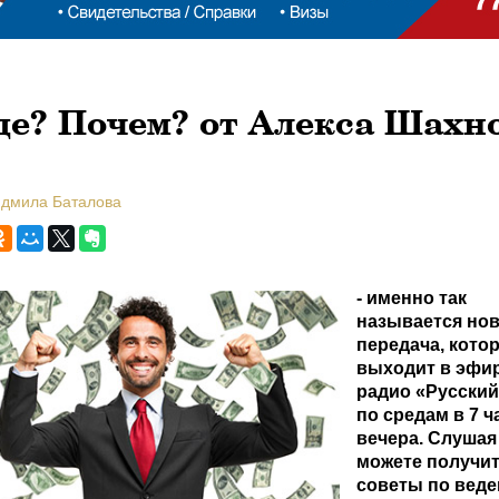
де? Почем? от Алекса Шахн
юдмила Баталова
- именно так
называется но
передача, кото
выходит в эфир
радио «Русский
по средам в 7 ч
вечера. Слушая
можете получи
советы по вед