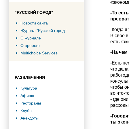
«эконом
"РУССКИЙ ГОРОД"
-То ест
преврат
Новости сайта
-Когда я
Журнал "Русский город"
В свое в
О журнале
есть ка
О проекте
-На чем
Multichoice Services
-Есть не
что дела
работод
РАЗВЛЕЧЕНИЯ
консульт
чтобы он
Культура
во что-т
Афиша
- где он
Рестораны
расходы 
Клубы
-Говоря
Анекдоты
ты эко