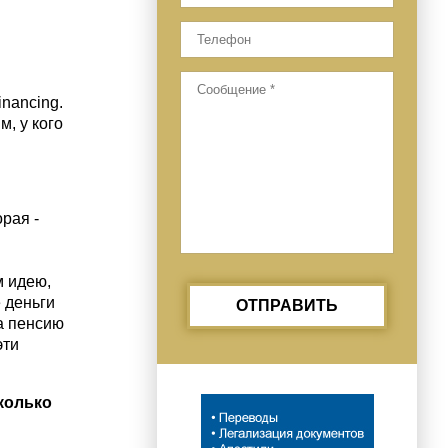
inancing.
, у кого
орая -
м идею,
 деньги
ОТПРАВИТЬ
а пенсию
эти
сколько