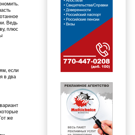
ономить.
часть
ботанное
ни. Ведь
ву, плюс
вы
ям, если
я в два
 вариант
 которые
Тот же