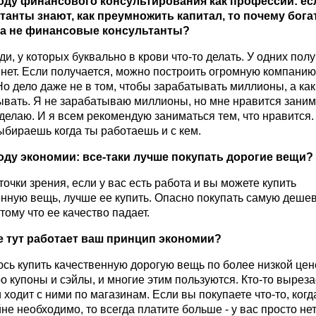
оду финансового консультирования как профессии: ес
танты знают, как преумножить капитал, то почему бог
 а не финансовые консультанты?
ди, у которых буквально в крови что-то делать. У одних полу
 нет. Если получается, можно построить огромную компанию,
Но дело даже не в том, чтобы зарабатывать миллионы, а как
ывать. Я не зарабатываю миллионы, но мне нравится заним
 делаю. И я всем рекомендую заниматься тем, что нравится.
ыбираешь когда ты работаешь и с кем.
оду экономии: все-таки лучше покупать дорогие вещи?
точки зрения, если у вас есть работа и вы можете купить
енную вещь, лучше ее купить. Опасно покупать самую деше
тому что ее качество падает.
же тут работает ваш принцип экономии?
сь купить качественную дорогую вещь по более низкой цен
о купоны и сэйлы, и многие этим пользуются. Кто-то выреза
 ходит с ними по магазинам. Если вы покупаете что-то, когд
не необходимо, то всегда платите больше - у вас просто не