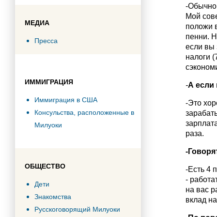
-Обычно
Мой сове
МЕДИА
положи в
пенни. Н
Пресса
если вы 
налоги (
сэкономи
ИММИГРАЦИЯ
-
А если
Иммиграция в США
-Это хор
Консульства, расположенные в
зарабат
зарплата
Милуоки
раза.
-Говоря
ОБЩЕСТВО
-Есть 4 
- работа
Дети
на вас р
Знакомства
вклад на
Русскоговорящий Милуоки