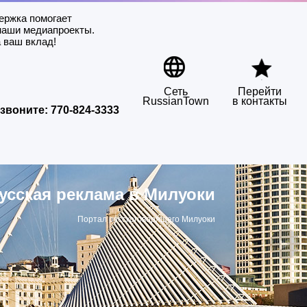
ержка помогает
наши медиапроекты.
 ваш вклад!
Сеть
Перейти
RussianTown
в контакты
звоните:
770-824-3333
усская реклама в Милуоки
Портал русскоговорящего Милуоки
▶