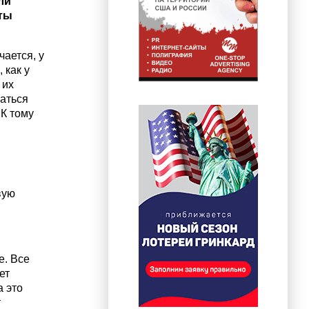
ли
аты
чается, у
 как у
 их
аться
 К тому
вую
е. Все
ет
а это
т