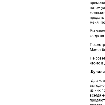
времени 
потом уж
компьюте
продать 
меня что
Вы знает
когда на
Посмотре
Может бы
Не совет
что-то в
-Купили
-Два ком
выгодноп
из них п
всегда е
продаютс