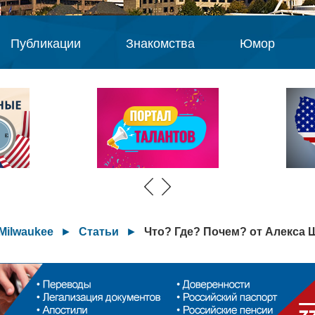
Публикации
Знакомства
Юмор
Milwaukee
►
Статьи
►
Что? Где? Почем? от Алекса 