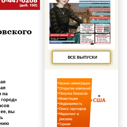
овского
ВСЕ ВЫПУСКИ
вая
рая
 на
 город»
асов
 ее, вы
ть
ению