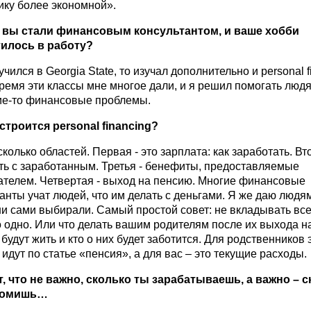
ику более экономной».
ь вы стали финансовым консультантом, и ваше хобби
илось в работу?
 учился в Georgia State, то изучал дополнительно и personal f
ремя эти классы мне многое дали, и я решил помогать людям
кие-то финансовые проблемы.
 строится
personal
financing
?
сколько областей. Первая - это зарплата: как заработать. Вт
ть с заработанным. Третья - бенефиты, предоставляемые
ателем. Четвертая - выход на пенсию. Многие финансовые
анты учат людей, что им делать с деньгами. Я же даю людя
и сами выбирали. Самый простой совет: не вкладывать все
о одно. Или что делать вашим родителям после их выхода н
и будут жить и кто о них будет заботится. Для родственников 
идут по статье «пенсия», а для вас – это текущие расходы.
т, что не важно, сколько ты зарабатываешь, а важно – 
номишь…