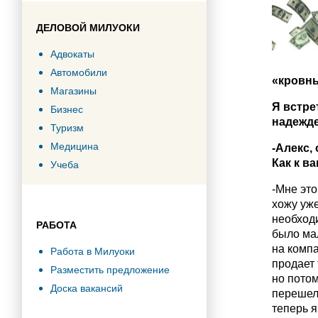
ДЕЛОВОЙ МИЛУОКИ
Адвокаты
Автомобили
«кровны
Магазины
Я встре
Бизнес
надежде
Туризм
Медицина
-Алекс,
Как к в
Учеба
-Мне это
хожу уже
необходи
РАБОТА
было мал
на компа
Работа в Милуоки
продает 
Разместить предложение
но потом
Доска вакансий
перешел 
теперь я