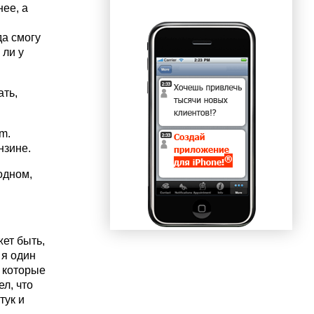
нее, а
да смогу
 ли у
ать,
m.
нзине.
одном,
жет быть,
 я один
а которые
л, что
тук и