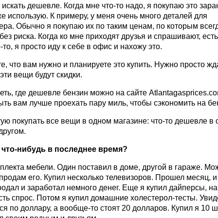
искать дешевле. Когда мне что-то надо, я покупаю это зара
е использую. К примеру, у меня очень много деталей для
ра. Обычно я покупаю их по таким ценам, по которым всег
без риска. Когда ко мне приходят друзья и спрашивают, есть
-то, я просто иду к себе в офис и нахожу это.
е, что вам нужно и планируете это купить. Нужно просто жд
 эти вещи будут скидки.
ть, где дешевле бензин можно на сайте Atlantagasprices.co
ть вам лучше проехать пару миль, чтобы сэкономить на бе
ую покупать все вещи в одном магазине: что-то дешевле в 
 другом.
 что-нибудь в последнее время?
плекта мебели. Один поставил в доме, другой в гараже. Мо
родам его. Купил несколько телевизоров. Прошел месяц, и
родал и заработал немного денег. Еще я купил дайперсы, н
сть спрос. Потом я купил домашние холестерол-тесты. Увиде
я по доллару, а вообще-то стоят 20 долларов. Купил я 10 ш