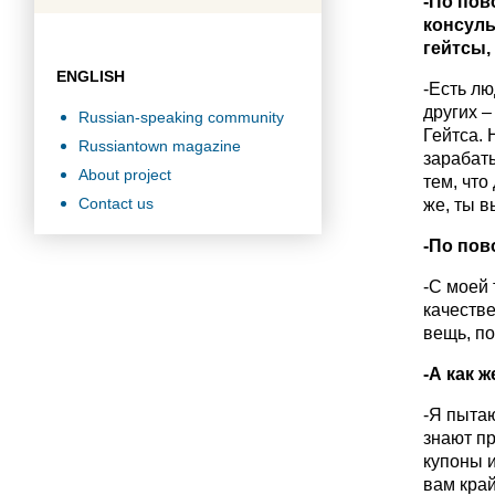
-По пов
консуль
гейтсы,
ENGLISH
-Есть лю
других –
Russian-speaking community
Гейтса. 
Russiantown magazine
зарабат
About project
тем, что
Contact us
же, ты в
-По пов
-С моей 
качеств
вещь, по
-А как 
-Я пытаю
знают пр
купоны и
вам край