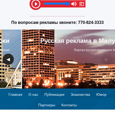
По вопросам рекламы звоните:
770-824-3333
Русская реклама в Милуоки
Портал русскоговорящего Милуоки
◀
▶
Главная
О нас
Публикации
Знакомства
Юмор
Партнеры
Контакты