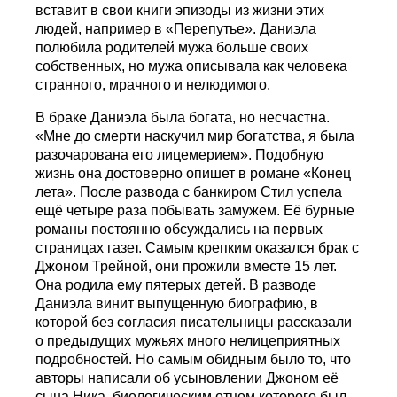
вставит в свои книги эпизоды из жизни этих
людей, например в «Перепутье». Даниэла
полюбила родителей мужа больше своих
собственных, но мужа описывала как человека
странного, мрачного и нелюдимого.
В браке Даниэла была богата, но несчастна.
«Мне до смерти наскучил мир богатства, я была
разочарована его лицемерием». Подобную
жизнь она достоверно опишет в романе «Конец
лета». После развода с банкиром Стил успела
ещё четыре раза побывать замужем. Её бурные
романы постоянно обсуждались на первых
страницах газет. Самым крепким оказался брак с
Джоном Трейной, они прожили вместе 15 лет.
Она родила ему пятерых детей. В разводе
Даниэла винит выпущенную биографию, в
которой без согласия писательницы рассказали
о предыдущих мужьях много нелицеприятных
подробностей. Но самым обидным было то, что
авторы написали об усыновлении Джоном её
сына Ника, биологическим отцом которого был