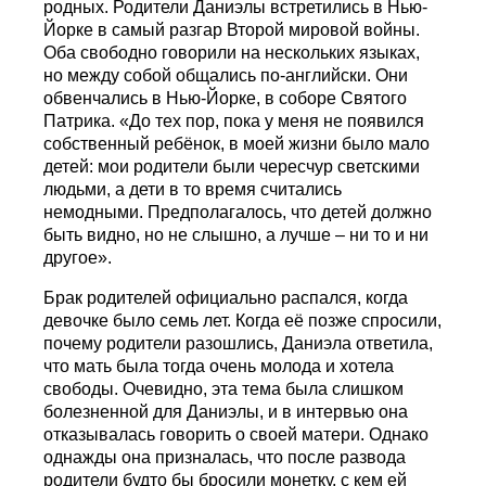
родных. Родители Даниэлы встретились в Нью-
Йорке в самый разгар Второй мировой войны.
Оба свободно говорили на нескольких языках,
но между собой общались по-английски. Они
обвенчались в Нью-Йорке, в соборе Святого
Патрика. «До тех пор, пока у меня не появился
собственный ребёнок, в моей жизни было мало
детей: мои родители были чересчур светскими
людьми, а дети в то время считались
немодными. Предполагалось, что детей должно
быть видно, но не слышно, а лучше – ни то и ни
другое».
Брак родителей официально распался, когда
девочке было семь лет. Когда её позже спросили,
почему родители разошлись, Даниэла ответила,
что мать была тогда очень молода и хотела
свободы. Очевидно, эта тема была слишком
болезненной для Даниэлы, и в интервью она
отказывалась говорить о своей матери. Однако
однажды она призналась, что после развода
родители будто бы бросили монетку, с кем ей