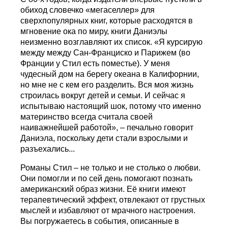
обиход словечко «мегаселлер» для
сверхпопулярных книг, которые расходятся в
мгновение ока по миру, книги Даниэлы
неизменно возглавляют их список. «Я курсирую
между между Сан-Франциско и Парижем (во
Франции у Стил есть поместье). У меня
чудесный дом на берегу океана в Калифорнии,
но мне не с кем его разделить. Вся моя жизнь
строилась вокруг детей и семьи. И сейчас я
испытываю настоящий шок, потому что именно
материнство всегда считала своей
наиважнейшей работой», – печально говорит
Даниэла, поскольку дети стали взрослыми и
разъехались...
Романы Стил – не только и не столько о любви.
Они помогли и по сей день помогают познать
американский образ жизни. Её книги имеют
терапевтический эффект, отвлекают от грустных
мыслей и избавляют от мрачного настроения.
Вы погружаетесь в события, описанные в