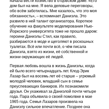
начала вести хозяйство в отцовском доме. «Его
дом был на мне. Я вела деловые переговоры,
обо всём заботилась. Мне казалось, что это моя
обязанность», – вспоминает Даниэла. Это
развило в ней талант организатора. Короткое
обучение на факультете моделирования Нью-
Йоркского университета тоже не прошло даром:
героини Даниэлы Стил, как правило,
разбираются в моде и щеголяют в роскошных
туалетах. Всё или почти всё, о чём писала
Даниэла, взято из жизни, её собственной и
жизни окружающих её людей.
Первая любовь вошла в жизнь Даниэлы, когда
ей было всего четырнадцать лет. Клод-Эрик
Лазар был на восемь лет её старше – угрюмый
молодой человек, младший сын в семье
преуспевающих банкиров. Их познакомили
друзья. Он ухаживал за Даниэлой почти четыре
года. Пара объявила о своей помолвке в мае
1965 года. Семья Лазаров произвела на
Даниэлу сильное впечатление. Позднее она