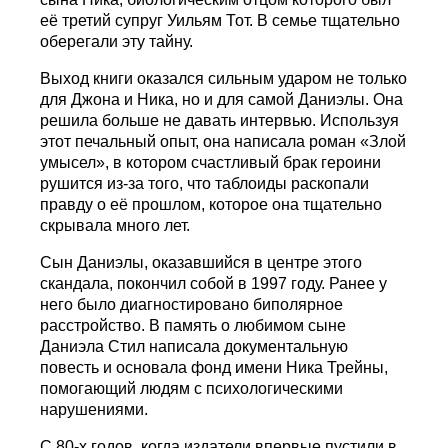
её третий супруг Уильям Тот. В семье тщательно
оберегали эту тайну.
Выход книги оказался сильным ударом не только
для Джона и Ника, но и для самой Даниэлы. Она
решила больше не давать интервью. Используя
этот печальный опыт, она написала роман «Злой
умысел», в котором счастливый брак героини
рушится из-за того, что таблоиды раскопали
правду о её прошлом, которое она тщательно
скрывала много лет.
Сын Даниэлы, оказавшийся в центре этого
скандала, покончил собой в 1997 году. Ранее у
него было диагностировано биполярное
расстройство. В память о любимом сыне
Даниэла Стил написала документальную
повесть и основала фонд имени Ника Трейны,
помогающий людям с психологическими
нарушениями.
С 80-х годов, когда издатели впервые пустили в