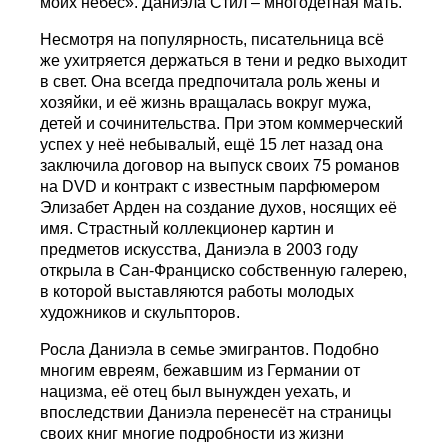
моих небес». Даниэла Стил – многодетная мать.
Несмотря на популярность, писательница всё
же ухитряется держаться в тени и редко выходит
в свет. Она всегда предпочитала роль жены и
хозяйки, и её жизнь вращалась вокруг мужа,
детей и сочинительства. При этом коммерческий
успех у неё небывалый, ещё 15 лет назад она
заключила договор на выпуск своих 75 романов
на DVD и контракт с известным парфюмером
Элизабет Арден на создание духов, носящих её
имя. Страстный коллекционер картин и
предметов искусства, Даниэла в 2003 году
открыла в Сан-Франциско собственную галерею,
в которой выставляются работы молодых
художников и скульпторов.
Росла Даниэла в семье эмигрантов. Подобно
многим евреям, бежавшим из Германии от
нацизма, её отец был вынужден уехать, и
впоследствии Даниэла перенесёт на страницы
своих книг многие подробности из жизни