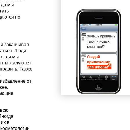
огда мы
гать
щаются по
 и заканчивая
аться. Люди
А если мы
енты жалуются
править. Также
е
 избавление от
кне,
сающие
 всю
Иногда
 их в
 косметологии