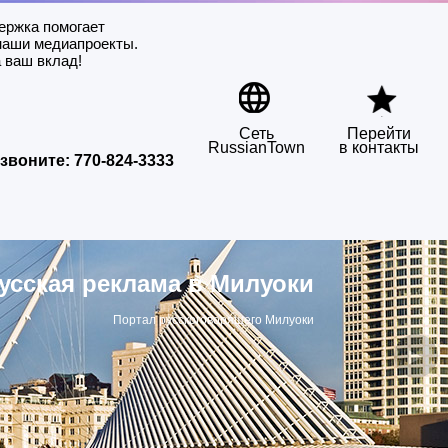
ержка помогает
наши медиапроекты.
 ваш вклад!
Сеть
Перейти
RussianTown
в контакты
звоните:
770-824-3333
усская реклама в Милуоки
Портал русскоговорящего Милуоки
▶