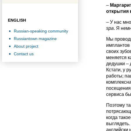
–
Маргарит
открытия 
ENGLISH
– У нас мн
spa
. Я нем
Russian-speaking community
Russiantown magazine
Мы проводи
имплантов 
About project
своих зубо
Contact us
меняется к
дедушки – 
Кстати, у 
работы; пац
комплексна
посещения в
сервиса бы
Поэтому та
потрясающи
когда тако
выглядеть.
английски 