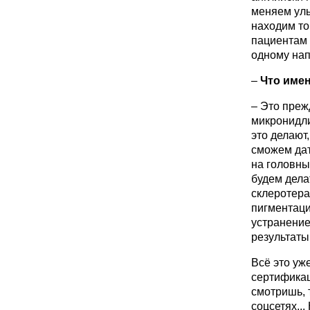
меняем улы
находим то
пациентам 
одному нап
–
Что имен
– Это
преж
микронидли
это делают,
сможем дат
на головны
будем дела
склеротера
пигментаци
устранение
результаты
Всё это уж
сертификац
смотришь, 
соцсетях..