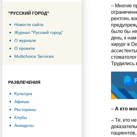
– Многие п
ограниченн
"РУССКИЙ ГОРОД"
рентген, к
Новости сайта
предупрежд
было бы не
Журнал "Русский город"
день, к на
О журнале
хирург в De
О проекте
ассистенты
Multichoice Services
стоматолог
Трудились 
РАЗВЛЕЧЕНИЯ
Культура
Афиша
–
А кто мо
Рестораны
Клубы
– Те, кто н
Анекдоты
доказатель
пациентов,