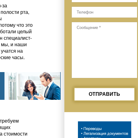
-за
полости рта,
ы
потому что это
аботали целый
н специалист-
И мы, и наши
 учатся на
ские часы.
ОТПРАВИТЬ
 требуем
рящих
а стоимости