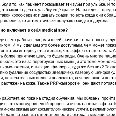
бку и то, как пациент показывает эти зубы при улыбке. И т
, что может сделать улыбку ещё краше. Наша идея – предла
такой кросс-сервис и давать скидки, то есть когда они обра
равлению, то автоматически получают скидки в другом.
но включает в себя
medical
spa
?
де всего
работа с лицом и шеей, начиная от лазерных услуг
нгом. И мы сделаем это более доступным, чем может показ
 они этим интересуются и знают, что эффект от этого есть. 
ь более приятную цену, то будем рады. Очень многие паци
е боли; это из-за перетруженных мышц и это тоже можно ис
ть омоложения, инъекции, филлеры, куда же без них? Такж
пию (удаление сосудистых звёздочек), лазерную шлифовку,
и, нежелательных волос и целлюлита, лечение акне и поста
 растяжек на коже. Также PRP-сыворотки, они дают потря
.
е работает, но пока на стадии обучения. Мы обязаны пройти
ию, это многоуровневый процесс и очень сложная сфера. 
там-сям оказывают косметологические услуги, рекламируют
. Но даже страховка ответственности доктора в медицинской