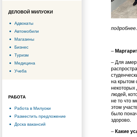
ДЕЛОВОЙ МИЛУОКИ
Адвокаты
подробнее.
Автомобили
Магазины
Бизнес
–
Маргарит
Туризм
– Для амер
Медицина
распростра
Учеба
студенческ
на крытом 
некоторых 
людей, кот
РАБОТА
не то что 
этом участ
Работа в Милуоки
было понач
Разместить предложение
здорово.
Доска вакансий
–
Какие ус