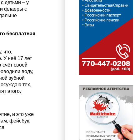
с детьми – у
ли флаеры с
 дальше
это бесплатная
 что,
. У неё 17 лет
 счёт своей
роводили воду,
ной зубной
е осуждаю тех,
ят этого.
тие, и это уже
ам, фейсбук,
ся