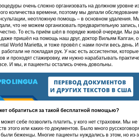
роцедуры очень сложно организовать на должном уровне из
ого количества времени, поэтому мы делали обследование 
онсультации, неотложную помощь – в основном удаления. М
али, что не можем организовать предварительную запись, 
честно. То есть приём шёл в порядке живой очереди. Мы р
м даже пришёл на помощь наш друг, доктор Вильям Капган, о
ntal World Marietta, и тоже провёл с нами почти весь день. 
 работали не покладая рук. У нас есть ассистентки, которые
ов и проходят стажировку, им нужно нарабатывать практиче
все. И мы, и пациенты остались очень довольны.
жет обратиться за такой бесплатной помощью?
е может себе позволить платить, у кого нет страховки. Мы не
ств этого или каких-то документов. Было много русскогово
 были беженцы. Многие пациенты нуждались в этом, но из-з