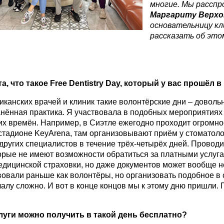
многие. Мы расспр
Маргариту Верхо
основательницу к
рассказать об это
а, что такое
Free
Dentistry
Day
, который у вас прошёл в
иканских врачей и клиник такие волонтёрские дни – доволь
нённая практика. Я участвовала в подобных мероприятиях
их времён. Например, в Сиэтле ежегодно проходит огромн
стадионе KeyArena, там организовывают приём у стоматоло
других специалистов в течение трёх-четырёх дней. Проводи
орые не имеют возможности обратиться за платными услугам
медицинской страховки, но даже документов может вообще н
вовали раньше как волонтёры, но организовать подобное в 
алу сложно. И вот в конце концов мы к этому дню пришли.
луги можно получить в такой день бесплатно?