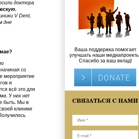
осили доктора
вскую
,
линики
V
Dent
,
м дне
Ваша поддержка помогает
 мае?
улучшать наши медиапроекты
Спасибо за ваш вклад!
но
 начиная со
ое мероприятие
гов и
тся всё это для
и. У них нет
СВЯЗАТЬСЯ С НАМИ
е быть. Мы в
своей клинике
 Получилось