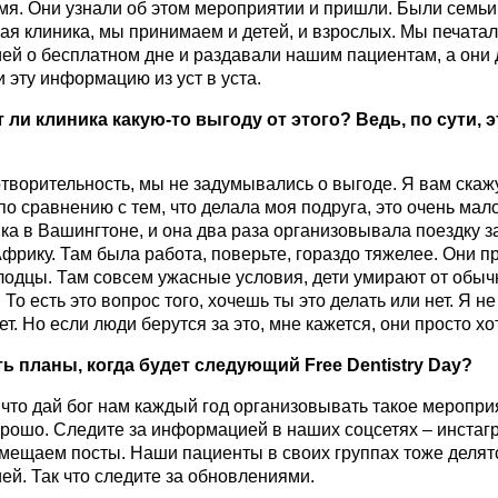
мя. Они узнали об этом мероприятии и пришли. Были семьи 
ая клиника, мы принимаем и детей, и взрослых. Мы печата
й о бесплатном дне и раздавали нашим пациентам, а они
 эту информацию из уст в уста.
 ли клиника какую-то выгоду от этого? Ведь, по сути, 
отворительность, мы не задумывались о выгоде. Я вам скажу,
о сравнению с тем, что делала моя подруга, это очень мало
ка в Вашингтоне, и она два раза организовывала поездку за
Африку. Там была работа, поверьте, гораздо тяжелее. Они п
лодцы. Там совсем ужасные условия, дети умирают от обыч
 То есть это вопрос того, хочешь ты это делать или нет. Я н
ет. Но если люди берутся за это, мне кажется, они просто хот
ть планы, когда будет следующий
Free
Dentistry
Day
?
 что дай бог нам каждый год организовывать такое мероприя
рошо. Следите за информацией в наших соцсетях – инстагр
мещаем посты. Наши пациенты в своих группах тоже делят
й. Так что следите за обновлениями.