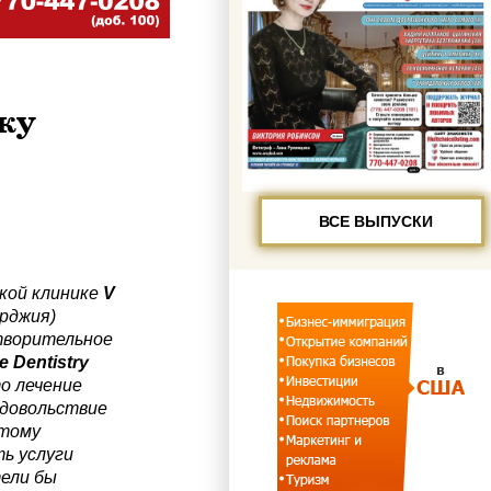
ку
ВСЕ ВЫПУСКИ
кой клинике
V
орджия)
творительное
e
Dentistry
то лечение
удовольствие
этому
ь услуги
ели бы