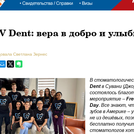
V Dent: вера в добро и улыб
довала Светлана Зернес
В стоматологичес
Dent
в Сувани (Дж
состоялось благо
мероприятие –
Fre
Day
. Все знают, ч
зубов в Америке – 
не из дешёвых, по
бесплатно получит
стоматологов хот