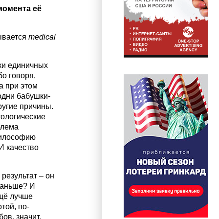
момента её
рывается
medical
ки единичных
бо говоря,
а при этом
 одни бабушки-
ругие причины.
тологические
блема
философию
 И качество
результат – он
раньше? И
ещё лучше
той, по-
ов, значит,