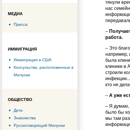
тянули вре
нас семейн
МЕДИА
информацие
передавали
Пресса
–
Получает
работа.
– Это благ
ИММИГРАЦИЯ
например, п
Иммиграция в США
была клини
клиники в 
Консульства, расположенные в
строили ко
Милуоки
инфекции...
кто не дела
–
А уже ес
ОБЩЕСТВО
– Я думаю,
Дети
было бы хо
Знакомства
мы там раз
информацие
Русскоговорящий Милуоки