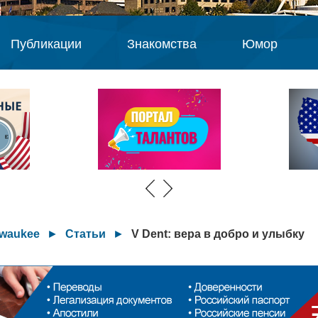
Публикации
Знакомства
Юмор
lwaukee
►
Статьи
►
V Dent: вера в добро и улыбку