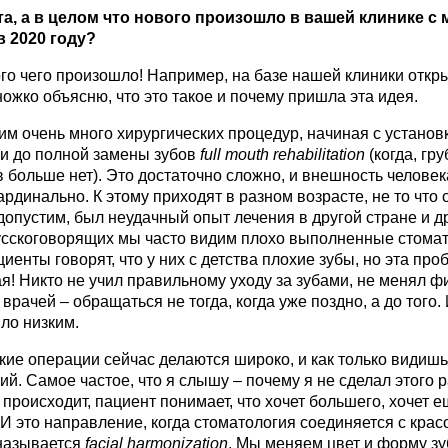
а, а в целом что нового произошло в вашей клинике с 
в 2020 году?
ого чего произошло! Например, на базе нашей клиники отк
ножко объясню, что это такое и почему пришла эта идея.
м очень много хирургических процедур, начиная с установ
и до полной замены зубов
full
mouth
rehabilitation
(когда, гру
в больше нет). Это достаточно сложно, и внешность человек
ардинально. К этому приходят в разном возрасте, не то что
допустим, был неудачный опыт лечения в другой стране и д
русскоговорящих мы часто видим плохо выполненные стома
иенты говорят, что у них с детства плохие зубы, но эта про
я! Никто не учил правильному уходу за зубами, не менял 
рачей – обращаться не тогда, когда уже поздно, а до того.
ло низким.
кие операции сейчас делаются широко, и как только видишь 
й. Самое частое, что я слышу – почему я не сделал этого 
е происходит, пациент понимает, что хочет большего, хочет 
 И это направление, когда стоматология соединяется с красо
называется
facial
harmonization
. Мы меняем цвет и форму зуб