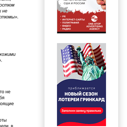
 костюм
х не
остюмы».
охожими
.
то не
ебя
тоящие
боты
ели, в