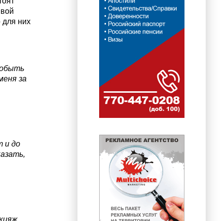
тоят
ивой
 для них
побыть
меня за
 и до
казать,
кияж,