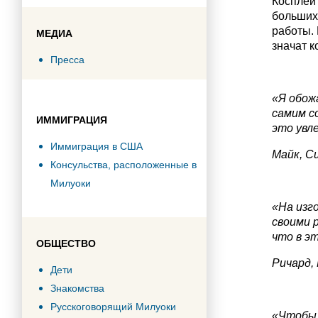
Косплей
больших 
работы. 
МЕДИА
значат к
Пресса
«Я обож
самим со
ИММИГРАЦИЯ
это увл
Иммиграция в США
Майк, С
Консульства, расположенные в
Милуоки
«На изг
своими р
что в э
ОБЩЕСТВО
Ричард,
Дети
Знакомства
Русскоговорящий Милуоки
«Чтобы 