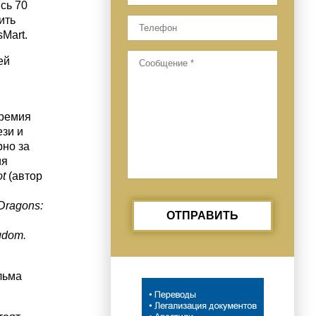
сь 70
ить
Mart.
ей
премия
ези и
рно за
ия
ot
(автор
Dragons
:
ОТПРАВИТЬ
gdom
.
льма