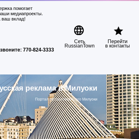
ержка помогает
наши медиапроекты.
 ваш вклад!
Сеть
Перейти
RussianTown
в контакты
звоните:
770-824-3333
усская реклама в Милуоки
Портал русскоговорящего Милуоки
▶