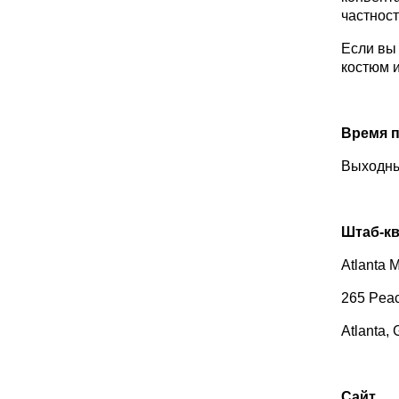
частност
Если вы 
костюм 
Время 
Выходны
Штаб
-
к
Atlanta M
265 Peac
Atlanta,
Сайт