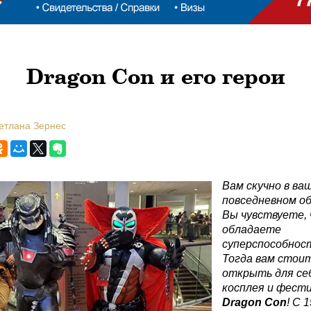
Dragon Con и его герои
ветлана Зернес
Вам скучно в ва
повседневном о
Вы чувствуете,
обладаете
суперспособнос
Тогда вам стои
открыть для се
косплея и фест
Dragon
Con
! С 