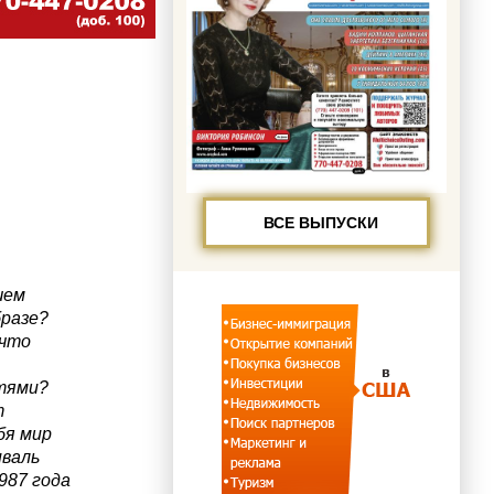
ВСЕ ВЫПУСКИ
шем
бразе?
 что
тями?
т
бя мир
иваль
1987 года