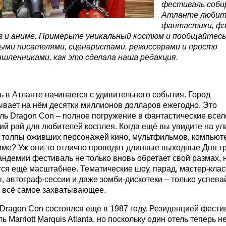
фестиваль соби
Атланте любит
фантастики, фэ
в и аниме. Примерьте уникальный костюм и пообщайтесь
ыми писателями, сценаристами, режиссерами и просто
шленниками, как это сделала наша редакция.
 в Атланте начинается с удивительного события. Город
ывает на нём десятки миллионов долларов ежегодно. Это
ль Dragon Con – полное погружение в фантастические все
й рай для любителей косплея. Когда ещё вы увидите на ул
 толпы оживших персонажей кино, мультфильмов, компьют
име? Уж они-то отлично проводят длинные выходные Дня тр
ндемии фестиваль не только вновь обретает свой размах, 
ся ещё масштабнее. Тематические шоу, парад, мастер-клас
, автограф-сессии и даже зомби-дискотеки – только успева
ь всё самое захватывающее.
Dragon Con состоялся ещё в 1987 году. Резиденцией фести
ль Marriott Marquis Atlanta, но поскольку один отель теперь н