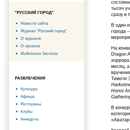
состояни
тысяч уч
"РУССКИЙ ГОРОД"
сразу в 
Новости сайта
В один и
Журнал "Русский город"
города 
мероприя
О журнале
О проекте
На конв
Multichoice Services
Dragon A
хоррора
месяц, 
вручения
РАЗВЛЕЧЕНИЯ
Тимоти 
Harkonn
Культура
Honor
A
Афиша
Gatherin
Рестораны
В конкур
Клубы
категори
Анекдоты
«Аватар-