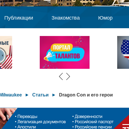
Публикации
Знакомства
Юмор
Milwaukee
►
Статьи
►
Dragon Con и его герои