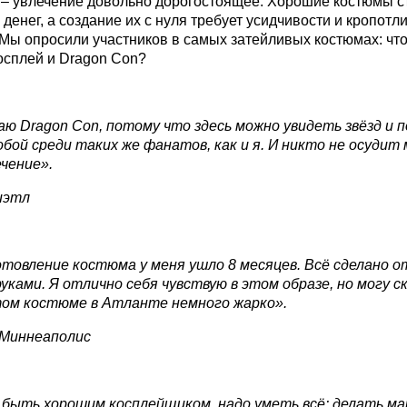
 – увлечение довольно дорогостоящее. Хорошие костюмы с
денег, а создание их с нуля требует усидчивости и кропотл
Мы опросили участников в самых затейливых костюмах: что
осплей и Dragon Con?
аю Dragon Con, потому что здесь можно увидеть звёзд и 
бой среди таких же фанатов, как и я. И никто не осудит 
ечение».
иэтл
отовление костюма у меня ушло 8 месяцев. Всё сделано от
уками. Я отлично себя чувствую в этом образе, но могу с
том костюме в Атланте немного жарко».
 Миннеаполис
быть хорошим косплейщиком, надо уметь всё: делать ма