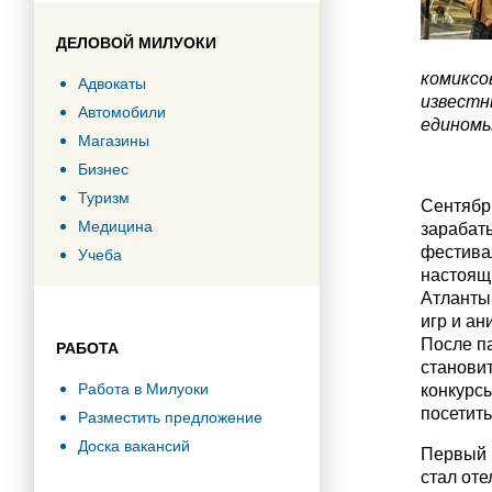
ДЕЛОВОЙ МИЛУОКИ
комиксо
Адвокаты
известн
Автомобили
единомы
Магазины
Бизнес
Туризм
Сентябрь
Медицина
зарабат
фестива
Учеба
настоящи
Атланты
игр и ан
После па
РАБОТА
становит
Работа в Милуоки
конкурсы
посетит
Разместить предложение
Доска вакансий
Первый 
стал оте