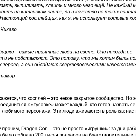
язать, выпиливать, клеить и много чего ещё. Не каждый
упить на китайском сайте, да и качество на таких сайта
 Настоящий косплейщик, как я, не использует готовые к
 Чикаго
йщики – самые приятные люди на свете. Они никогда не
т и не подставляют. Это потому, что мы хотим быть п
х героев, а они обладают сверхчеловеческими качествами»
лтимор
ажется, что косплей – это некое закрытое сообщество. Но э
соединиться к «тусовке» может каждый, кто готов назвать с
 любимого персонажа. Эти люди вживаются в роль как нас
 прочим, Dragon Con – это не просто «игрушки»: за дни ра
 было собрано 200 тысяч долларов на благотворительные ц