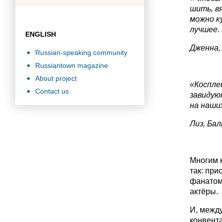
шить, в
можно к
лучшее.
ENGLISH
Дженна,
Russian-speaking community
Russiantown magazine
About project
«Коспле
Contact us
завидую
на наши
Лиз, Ба
Многим к
так: при
фанатом
актёры.
И, между
конвента