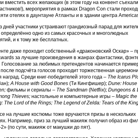
и вместить всех желающих (в этом году на конвент съехали
астников!), мероприятия в рамках Dragon Con стали проход
пяти отелях в даунтауне Атланты и в здании центра Americas
з дней участники устраивают грандиозный парад для жител
– определённо одно из самых красочных и многолюдных
тий, и к тому же бесплатных.
енте даже проходит собственный «драконовский Оскар» – 
wards за лучшие произведения в жанрах фантастики, фэнт
. Голосование за любимых претендентов начинается приме
а после подсчёта голосов проходит торжественная церемон
 наград. Среди книг-победителей этого года –
The
Icarus
Pl
Зан);
A
House
with
Good
Bones
(Ти Кингфишер);
Dune
:
House
en
;
фильмы и сериалы –
The
Sandman
(Netflix);
Dungeons
&
mong
Thieves
;
настольные и компьютерные игры –
Magic
the
g
:
The
Lord
of
the
Rings
;
The
Legend
of
Zelda
:
Tears
of
the
Kin
се на лучшие костюмы тоже вручаются призы в нескольких
ях. Например, приз за лучший макияж получил образ из фи
2» (по сути, макияж от макушки до пят).