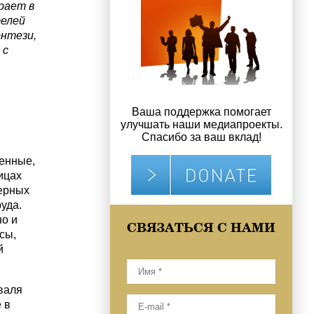
рает в
елей
нтези,
 с
Ваша поддержка помогает
улучшать наши медиапроекты.
Спасибо за ваш вклад!
ленные,
ицах
ерных
уда.
но и
СВЯЗАТЬСЯ С НАМИ
сы,
й
валя
е в