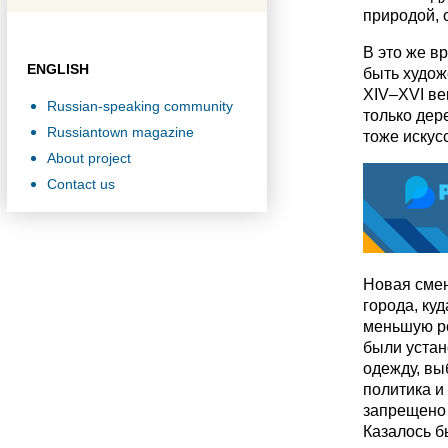
природой, 
В это же в
ENGLISH
быть худож
XIV–XVI ве
Russian-speaking community
только дер
Russiantown magazine
тоже искус
About project
Contact us
Новая смен
города, ку
меньшую ро
были устан
одежду, вы
политика и 
запрещено 
Казалось б