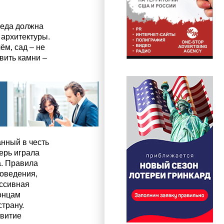
реда должна
 архитектуры.
ём, сад – не
вить камни –
анный в честь
перь играла
а. Правила
поведения,
ессивная
понцам
трану.
звитие