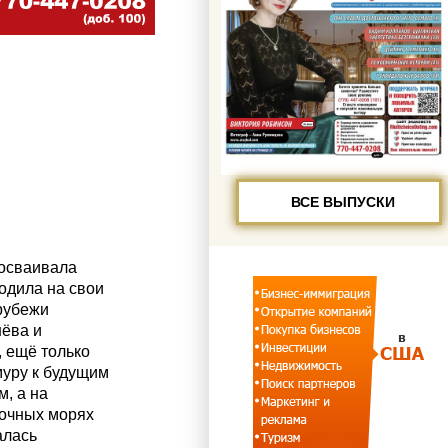
ВСЕ ВЫПУСКИ
 осваивала
одила на свои
рубежи
ёва и
 ещё только
муру к будущим
, а на
точных морях
алась