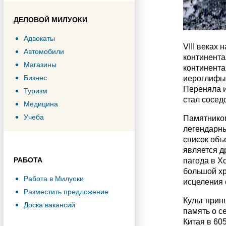
ДЕЛОВОЙ МИЛУОКИ
Адвокаты
VIII веках
Автомобили
континента
Магазины
континента
Бизнес
иероглифы 
Переняла и
Туризм
стал сосед
Медицина
Учеба
Памятником
легендарны
список объ
является д
РАБОТА
пагода в Х
большой хр
Работа в Милуоки
исцеления 
Разместить предложение
Культ прин
Доска вакансий
память о с
Китая в 60