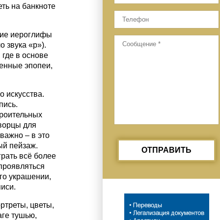
ть на банкноте
ские иероглифы
 звука «р»).
где в основе
енные эпопеи,
о искусства.
пись.
троительных
ворцы для
важно – в это
ый пейзаж.
ОТПРАВИТЬ
грать всё более
 проявляться
его украшении,
иси.
ртреты, цветы,
аге тушью,