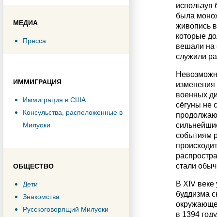
используя 
была монох
МЕДИА
живопись в
которые до
Пресса
вешали на 
служили ра
Невозможно
ИММИГРАЦИЯ
изменения 
военных ди
Иммиграция в США
сёгуны не 
Консульства, расположенные в
продолжают
Милуоки
сильнейшие
событиям р
происходит
распростра
стали обыч
ОБЩЕСТВО
В XIV веке
Дети
буддизма с
Знакомства
окружающей
Русскоговорящий Милуоки
в 1394 год