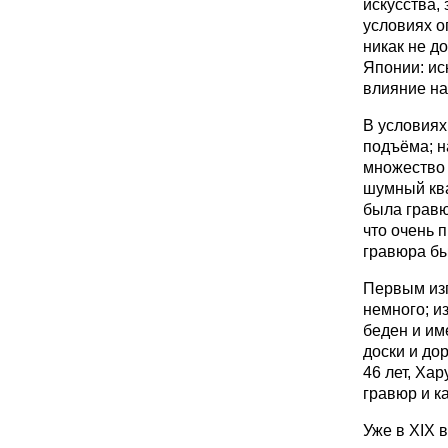
искусства, 
условиях о
никак не д
Японии: ис
влияние на
В условиях
подъёма; н
множество 
шумный ква
была гравю
что очень 
гравюра бы
Первым изг
немного; и
беден и им
доски и до
46 лет, Ха
гравюр и к
Уже в XIX 