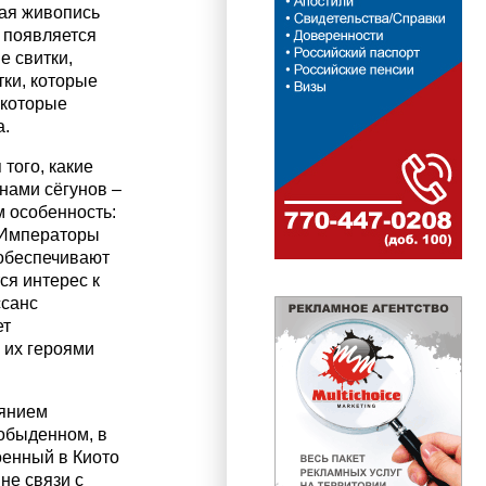
тая живопись
 появляется
е свитки,
тки, которые
 которые
а.
того, какие
анами сёгунов –
м особенность:
. Императоры
 обеспечивают
ся интерес к
ссанс
ет
 их героями
иянием
 обыденном, в
оенный в Киото
не связи с