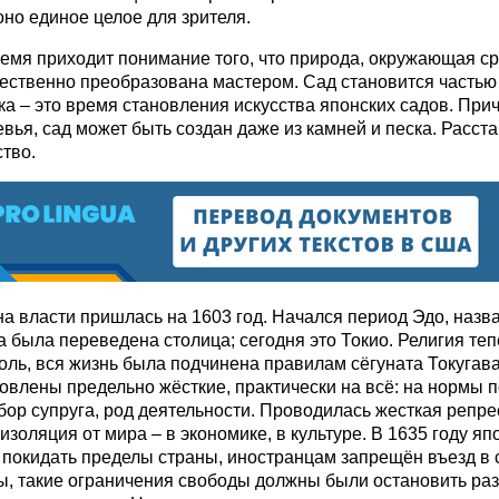
оно единое целое для зрителя.
ремя приходит понимание того, что природа, окружающая с
ественно преобразована мастером. Сад становится частью
ка – это время становления искусства японских садов. Прич
евья, сад может быть создан даже из камней и песка. Расста
ство.
а власти пришлась на 1603 год. Начался период Эдо, назв
да была переведена столица; сегодня это Токио. Религия те
ль, вся жизнь была подчинена правилам сёгуната Токугав
овлены предельно жёсткие, практически на всё: на нормы 
бор супруга, род деятельности. Проводилась жесткая репр
изоляция от мира – в экономике, в культуре. В 1635 году я
покидать пределы страны, иностранцам запрещён въезд в с
ы, такие ограничения свободы должны были остановить ра