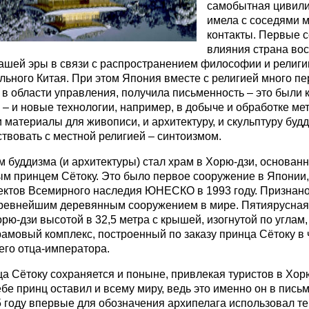
самобытная цивили
имела с соседями 
контакты. Первые 
влияния страна вос
 нашей эры в связи с распространением философии и религи
льного Китая. При этом Япония вместе с религией много пе
 в области управления, получила письменность – это были 
– и новые технологии, например, в добыче и обработке ме
 материалы для живописи, и архитектуру, и скульптуру буд
ствовать с местной религией – синтоизмом.
 буддизма (и архитектуры) стал храм в Хорю-дзи, основан
м принцем Сётоку. Это было первое сооружение в Японии,
ектов Всемирного наследия ЮНЕСКО в 1993 году. Признано
ревнейшим деревянным сооружением в мире. Пятиярусная
орю-дзи высотой в 32,5 метра с крышей, изогнутой по углам
амовый комплекс, построенный по заказу принца Сётоку в 
его отца-императора.
ца Сётоку сохраняется и поныне, привлекая туристов в Хор
ебе принц оставил и всему миру, ведь это именно он в пись
5 году впервые для обозначения архипелага использовал т