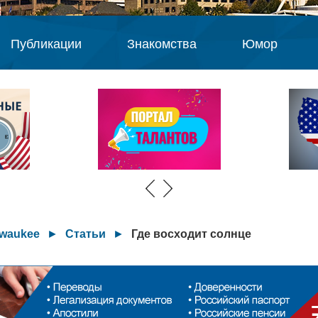
Публикации
Знакомства
Юмор
lwaukee
►
Статьи
►
Где восходит солнце