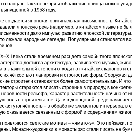
о солнца». Так что не зря изображение принца можно увиде
, выпущенной в 1958 году.
еке создается японская оригинальная письменность. Китай
давали японскую речь (например, в китайском языке не было
исьменности дало импульс развитию японской литературы, 
сто лежали народные легенды. Популярными становятся во
оинов.
IX–XII века стали временем расцвета самобытного японског
астерства достигла архитектура, развивается музыка, живо
а в значительной степени отходит от китайских канонов и с
с их чёткостью планировки и строгостью форм. Сооружая д
нские строители становятся более самостоятельными. И что 
текторы стараются вписать строение в природу, в конкретн
, неровности рельефа, характер растительности начинают и
ую роль в строительстве. Да и в дворцовой среде начинает
ческая утончённость – в обработке элементов интерьера, в 
ую оказывается связанным с формой и содержанием живоп
 появляются светские мотивы – «ямато-э». Это пейзажи, по
ены. Монахи-художники в монастырях стали писать на бум