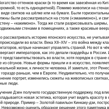
богатство оттенков краски (в то время как завезённая из Ки
ромной, то есть одноцветной). Помимо живописи на стенах
 виде свитков на шёлке или на бумаге. Были горизонтальны
лжны были рассматриваться на столе («эмакимоно»), и сви
стену – «какимоно». Тогда же стали разрисовывать ширмы,
здвижными стенами в помещениях, а также красивые веер
 рассматривать историю японского искусства, не учитывая 
происходили во власти. Века XII–XIV – это война между кл
ктаторов, котрые начинают управлять страной. Но вот в чё
свергают императоров, как это делали гвардейцы в России
 представительствовать во власти, хотя порядок в стране
 из сёгунов. Новые формы пришли и в искусство, появляет
еальной жизни, к личности человека. И заметьте, этот Рене
 гораздо раньше, чем в Европе. Неудивительно, что получа
нение портрет, изменились сюжеты на живописных свитках,
ные люди.
 учение Дзен получило государственную поддержку, под вл
кладывается новая эстетика, которая учит видеть красоту в
 природе. Пример – Золотой павильон Кинкаку-дзи, постр
у. Невозможно оценить образное решение этого памятника в