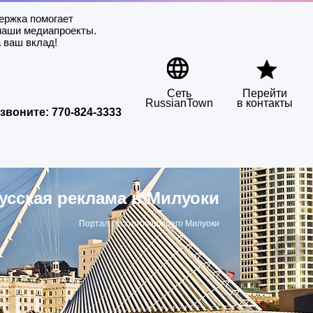
ержка помогает
наши медиапроекты.
 ваш вклад!
Сеть
Перейти
RussianTown
в контакты
звоните:
770-824-3333
усская реклама в Милуоки
Портал русскоговорящего Милуоки
▶