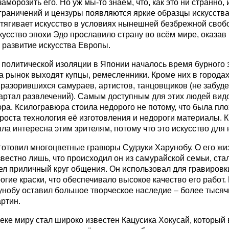
заморозить его. Но уж мы-то знаем, что, как это ни странно,
граничений и цензуры появляются яркие образцы искусства
отягивает искусство в условиях нынешней безбрежной свобо
кусство эпохи Эдо прославило страну во всём мире, оказав
 развитие искусства Европы.
 политической изоляции в Японии началось время бурного 
а рынок выходят купцы, ремесленники. Кроме них в города
разорившихся самураев, артистов, танцовщиков (не забуд
ртал развлечений). Самым доступным для этих людей видо
ра. Ксилогравюра стоила недорого не потому, что была пло
проста технология её изготовления и недороги материалы. К
ла интересна этим зрителям, потому что это искусство для н
отовил многоцветные гравюры Судзуки Харунобу. О его жи
звестно лишь, что происходил он из самурайской семьи, ста
ел приличный круг общения. Он использовал для гравиров
рогие краски, что обеспечивало высокое качество его работ.
рунобу оставил большое творческое наследие – более тысяч
артин.
веке миру стал широко известен Кацусика Хокусай, который 