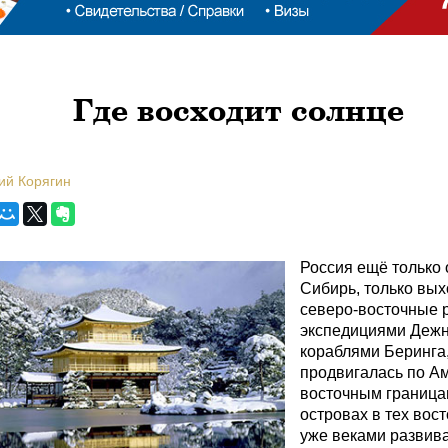
Где восходит солнце
ий Корягин
Россия ещё только
Сибирь, только вых
северо-восточные 
экспедициями Дежн
кораблями Беринга,
продвигалась по А
восточным границам
островах в тех вос
уже веками развив