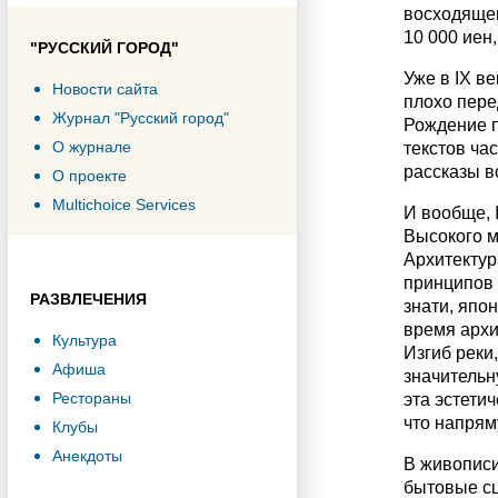
восходящег
10 000 иен
"РУССКИЙ ГОРОД"
Уже в IX в
Новости сайта
плохо пере
Журнал "Русский город"
Рождение п
О журнале
текстов ча
рассказы в
О проекте
Multichoice Services
И вообще, 
Высокого м
Архитектур
принципов 
РАЗВЛЕЧЕНИЯ
знати, япо
время архи
Культура
Изгиб реки
Афиша
значительн
Рестораны
эта эстети
что напрям
Клубы
Анекдоты
В живописи
бытовые сц