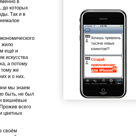
 именно в
, до которых
ды. Так и в
 немалое
экономического
х жило
ем ещё и
м искусства
ха, а потому
 тому же
их и о них.
зни мы знаем
ло быть, не был
ки вишнёвые
 Прожив всего
и цветных
в своём