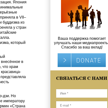
зация. Япония
минимальные
серьёзные
приняла в VII–
и буддизма из
реняла у стран
китайские
талла.
Ваша поддержка помогает
дизма, который
улучшать наши медиапроекты
Спасибо за ваш вклад!
ный
 внесённое в
, что храм
 красавица-
, представляла
СВЯЗАТЬСЯ С НАМИ
честь
ю-дзи. Но
ме императору
ермин «Страна