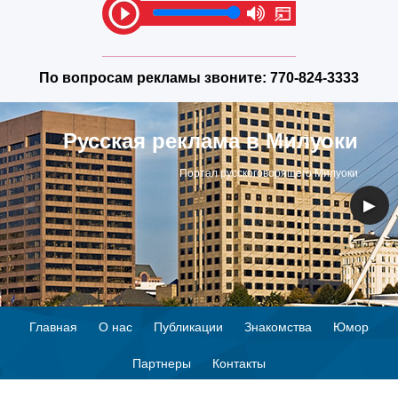
По вопросам рекламы звоните:
770-824-3333
Русская реклама в Милуоки
Портал русскоговорящего Милуоки
◀
▶
Главная
О нас
Публикации
Знакомства
Юмор
Партнеры
Контакты