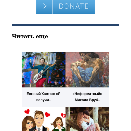
Читать еще
Евгений Хавтан: «Я
«Неформатный»
получи..
Михаил Вруб..