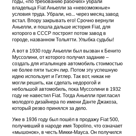
годы, «по требованию рабочих» убрали
владельца Fiat Аньелли за «невозможные»
условия труда. Убрали, но... через месяц завод
встал. Впору закрывать его! Срочно вернули
Аньелли, и пошла дальше история Fiat, для
которого в СССР построят потом завод в
городе, названном Тольятти. Улыбка судьбы!
А вот в 1930 году Аньелли был вызван к Бенито
Муссолини, от которого получил задание –
создать для итальянцев автомобиль стоимостью
не более пяти тысяч лир. Потом эту успешную
идею использует и Гитлер. Так вот, никак не
могли решить, как сделать недорогой и
небольшой автомобиль, пока Муссолини в 1932
году не навестил Fiat. Тогда Аньелли пригласил
молодого дизайнера по имени Данте Джакоза,
который резво принялся за дело.
Уже в 1936 году был пошёл в продажу Fiat 500,
получивший в народе имя Topolino, что означает
«мышонок», в честь Микки-Мауса. Он получился