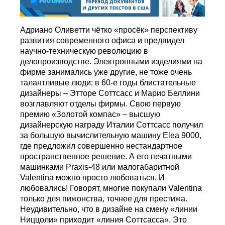
Адриано Оливетти чётко «просёк» перспективу
развития современного офиса и предвидел
научно-техническую революцию в
делопроизводстве. Электронными изделиями на
фирме занимались уже другие, не тоже очень
талантливые люди: в 60-е годы блистательные
дизайнеры – Этторе Соттсасс и Марио Беллини
возглавляют отделы фирмы. Свою первую
премию «Золотой компас» – высшую
дизайнерскую награду Италии Соттсасс получил
за большую вычислительную машину Elea 9000,
где предложил совершенно нестандартное
пространственное решение. А его печатными
машинками Praxis-48 или малогабаритной
Valentina можно просто любоваться. И
любовались! Говорят, многие покупали Valentina
только для пижонства, точнее для престижа.
Неудивительно, что в дизайне на смену «линии
Ниццоли» приходит «линия Соттсасса». Это