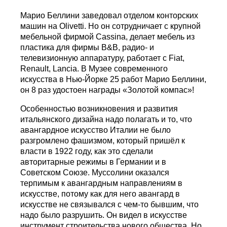
Марио Беллини заведовал отделом конторских
машин на Olivetti. Но он сотрудничает с крупной
мебельной фирмой Cаssina, делает мебель из
пластика для фирмы В&B, радио- и
телевизионную аппаратуру, работает с Fiat,
Renault, Lancia. В Музее современного
искусства в Нью-Йорке 25 работ Марио Беллини,
он 8 раз удостоен награды «Золотой компас»!
Особенностью возникновения и развития
итальянского дизайна надо полагать и то, что
авангардное искусство Италии не было
разгромлено фашизмом, который пришёл к
власти в 1922 году, как это сделали
авторитарные режимы в Германии и в
Советском Союзе. Муссолини оказался
терпимым к авангардным направлениям в
искусстве, потому как для него авангард в
искусстве не связывался с чем-то бывшим, что
надо было разрушить. Он видел в искусстве
инструмент строительства нового общества. Но