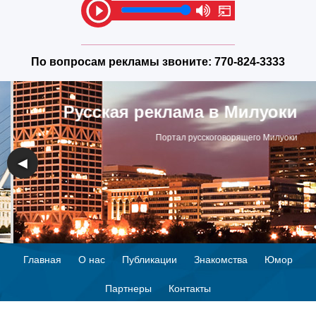
По вопросам рекламы звоните:
770-824-3333
Русская реклама в Милуоки
Портал русскоговорящего Милуоки
◀
▶
Главная
О нас
Публикации
Знакомства
Юмор
Партнеры
Контакты