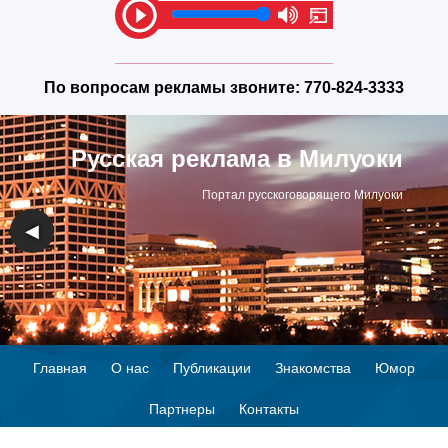
По вопросам рекламы звоните:
770-824-3333
Русская реклама в Милуоки
Портал русскоговорящего Милуоки
◀
▶
Главная
О нас
Публикации
Знакомства
Юмор
Партнеры
Контакты