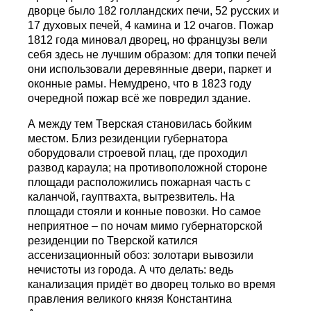
дворце было 182 голландских печи, 52 русских и
17 духовых печей, 4 камина и 12 очагов. Пожар
1812 года миновал дворец, но французы вели
себя здесь не лучшим образом: для топки печей
они использовали деревянные двери, паркет и
оконные рамы. Немудрено, что в 1823 году
очередной пожар всё же повредил здание.
А между тем Тверская становилась бойким
местом. Близ резиденции губернатора
оборудовали строевой плац, где проходил
развод караула; на противоположной стороне
площади расположились пожарная часть с
каланчой, гауптвахта, вытрезвитель. На
площади стояли и конные повозки. Но самое
неприятное – по ночам мимо губернаторской
резиденции по Тверской катился
ассенизационный обоз: золотари вывозили
нечистоты из города. А что делать: ведь
канализация придёт во дворец только во время
правления великого князя Константина