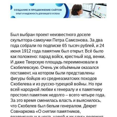
Был выбран проект неизвестного доселе
скульптора-самоучки Петра Самсонова. За два
года собрали по подписке 65 тысяч рублей, и 24
июня 1912 года памятник был открыт. Всё было
как положено: парад войск, крестный ход, венки.
И даже Тверскую площадь переименовали в
Скобелевскую. Очень уж объёмным оказался
постамент, на котором были представлены
фигуры бойцов из среднеазиатских походов
Скобелева и из русско-турецкой войны. Но при
всей народной любви к генералу и к памятнику
простоял памятник недолго – всего четыре года.
За это время сменилась власть и выяснилось,
что Скобелев был белым генералом. Декрет
Совнаркома «О снятии памятников,
воздвигнутых в честь царей и их слуг» положил