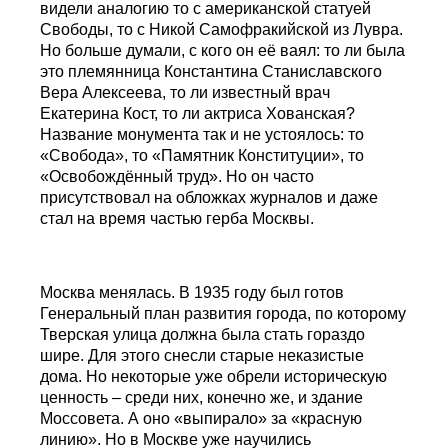
видели аналогию то с американской статуей
Свободы, то с Никой Самофракийской из Лувра.
Но больше думали, с кого он её ваял: то ли была
это племянница Константина Станиславского
Вера Алексеева, то ли известный врач
Екатерина Кост, то ли актриса Хованская?
Название монумента так и не устоялось: то
«Свобода», то «Памятник Конституции», то
«Освобождённый труд». Но он часто
присутствовал на обложках журналов и даже
стал на время частью герба Москвы.
Москва менялась. В 1935 году был готов
Генеральный план развития города, по которому
Тверская улица должна была стать гораздо
шире. Для этого снесли старые неказистые
дома. Но некоторые уже обрели историческую
ценность – среди них, конечно же, и здание
Моссовета. А оно «выпирало» за «красную
линию». Но в Москве уже научились