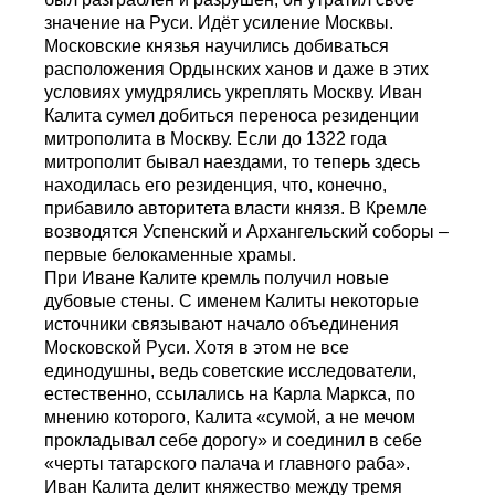
значение на Руси. Идёт усиление Москвы.
Московские князья научились добиваться
расположения Ордынских ханов и даже в этих
условиях умудрялись укреплять Москву. Иван
Калита сумел добиться переноса резиденции
митрополита в Москву. Если до 1322 года
митрополит бывал наездами, то теперь здесь
находилась его резиденция, что, конечно,
прибавило авторитета власти князя. В Кремле
возводятся Успенский и Архангельский соборы –
первые белокаменные храмы.
При Иване Калите кремль получил новые
дубовые стены. С именем Калиты некоторые
источники связывают начало объединения
Московской Руси. Хотя в этом не все
единодушны, ведь советские исследователи,
естественно, ссылались на Карла Маркса, по
мнению которого, Калита «сумой, а не мечом
прокладывал себе дорогу» и соединил в себе
«черты татарского палача и главного раба».
Иван Калита делит княжество между тремя