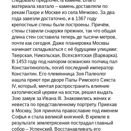
следовало предпочесть камень. Благо
материала хватало – камень доставляли по
рекам Пахре и Москве из села Мячково. За два
года завезли достаточно, и в 1367 году
крепостные стены были построены. Причём,
стены ставили снаружи прежних, так что общая
длина стен составила теперь де тысячи метров,
почти как сегодня. Даже планировка Москвы
начинает складываться с её будущими улицами:
Тверская, Никольская, Всехсвятская (Варварка).
В 1453 году под напором османских полчищ пал
Константинополь, погиб последний император
Константин. Его племянница Зоя Палеолог
нашла приют при дворе Папы Римского Сикста
IV, который, мечтая распространить влияние
католической церкви на восток, решил выдать
Зою замуж за Ивана III. Знакомились жених и
невеста по представленному портрету. Приехав
в Москву, Зоя приняла православие под именем
Софья и стала великой княгиней. В кремле в
результате землетрясения пострадал главный
собор – Успенский. Восстанавливать его