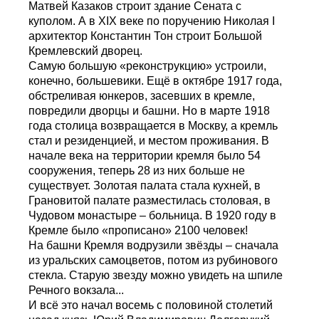
Матвей Казаков строит здание Сената с
куполом. А в XIX веке по поручению Николая I
архитектор Константин Тон строит Большой
Кремлевский дворец.
Самую большую «реконструкцию» устроили,
конечно, большевики. Ещё в октябре 1917 года,
обстреливая юнкеров, засевших в кремле,
повредили дворцы и башни. Но в марте 1918
года столица возвращается в Москву, а кремль
стал и резиденцией, и местом проживания. В
начале века на территории кремля было 54
сооружения, теперь 28 из них больше не
существует. Золотая палата стала кухней, в
Грановитой палате разместилась столовая, в
Чудовом монастыре – больница. В 1920 году в
Кремле было «прописано» 2100 человек!
На башни Кремля водрузили звёзды – сначала
из уральских самоцветов, потом из рубинового
стекла. Старую звезду можно увидеть на шпиле
Речного вокзала...
И всё это начал восемь с половиной столетий