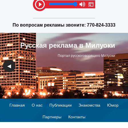
По вопросам рекламы звоните:
770-824-3333
Русская реклама в Милуоки
Портал русскоговорящего Милуоки
◀
▶
Главная
О нас
Публикации
Знакомства
Юмор
Партнеры
Контакты