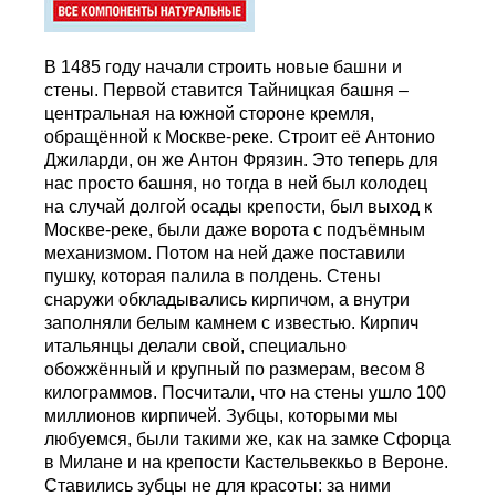
В 1485 году начали строить новые башни и
стены. Первой ставится Тайницкая башня –
центральная на южной стороне кремля,
обращённой к Москве-реке. Строит её Антонио
Джиларди, он же Антон Фрязин. Это теперь для
нас просто башня, но тогда в ней был колодец
на случай долгой осады крепости, был выход к
Москве-реке, были даже ворота с подъёмным
механизмом. Потом на ней даже поставили
пушку, которая палила в полдень. Стены
снаружи обкладывались кирпичом, а внутри
заполняли белым камнем с известью. Кирпич
итальянцы делали свой, специально
обожжённый и крупный по размерам, весом 8
килограммов. Посчитали, что на стены ушло 100
миллионов кирпичей. Зубцы, которыми мы
любуемся, были такими же, как на замке Сфорца
в Милане и на крепости Кастельвеккьо в Вероне.
Ставились зубцы не для красоты: за ними