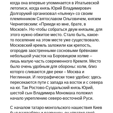
когда она впервые упоминается в Ипатьевской
летописи, когда князь Юрий Владимирович
Долгорукий организовал «пьянку» со своим
племянником Святославом Ольговичем, князем
Черниговским: «Прииди ко мне, брате, в
Москов!». Но чтобы собраться двум князьям, для
этого нужно обжитое место. Стало быть, какое-
то поселение на этом месте уже существовало.
Московский кремль заложили как крепость,
огородив заостренными сосновыми брёвнами
небольшой участок на Боровицком холме –
лишь малую часть современного Кремля. Место
было очень удобным для обороны: холм, близ
которго сливаются две реки – Москва и
Неглинная. И географически тоже удобно: здесь
пересекаются пути с запада на восток и с севера
на юг. Так Ростово-Суздальский князь Юрий,
шестой сын Владимира Мономаха положил
начало укреплению северо-восточной Руси.
С началом татаро-монгольского нашествия Киев
был разграблен и разрушен, он утратил своё