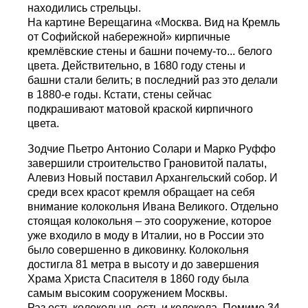
находились стрельцы.
На картине Верещагина «Москва. Вид на Кремль
от Софийской набережной» кирпичные
кремлёвские стены и башни почему-то... белого
цвета. Действительно, в 1680 году стены и
башни стали белить; в последний раз это делали
в 1880-е годы. Кстати, стены сейчас
подкрашивают матовой краской кирпичного
цвета.
Зодчие Пьетро Антонио Солари и Марко Руффо
завершили строительство Грановитой палаты,
Алевиз Новый поставил Архангельский собор. И
среди всех красот кремля обращает на себя
внимание колокольня Ивана Великого. Отдельно
стоящая колокольня – это сооружение, которое
уже входило в моду в Италии, но в России это
было совершенно в диковинку. Колокольня
достигла 81 метра в высоту и до завершения
Храма Христа Спасителя в 1860 году была
самым высоким сооружением Москвы.
Раз есть колокольня, есть и колокола. Помимо 34