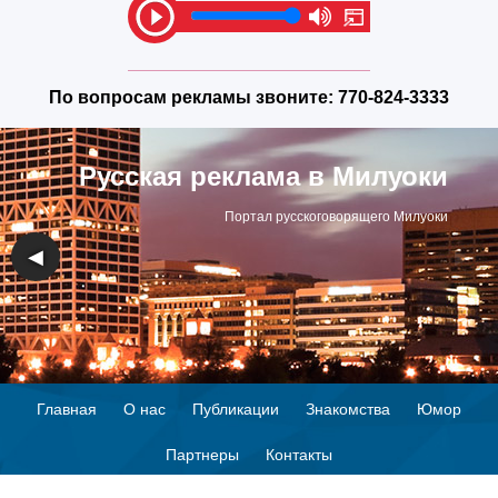
По вопросам рекламы звоните:
770-824-3333
Русская реклама в Милуоки
Портал русскоговорящего Милуоки
◀
▶
Главная
О нас
Публикации
Знакомства
Юмор
Партнеры
Контакты