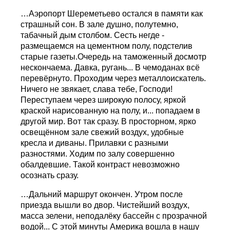
…Аэропорт Шереметьево остался в памяти как
страшный сон. В зале душно, полутемно,
табачный дым столбом. Сесть негде -
размещаемся на цементном полу, подстелив
старые газеты.Очередь на таможенный досмотр
нескончаема. Давка, ругань... В чемоданах всё
перевёрнуто. Проходим через металлоискатель.
Ничего не звякает, слава тебе, Господи!
Переступаем через широкую полосу, яркой
краской нарисованную на полу, и... попадаем в
другой мир. Вот так сразу. В просторном, ярко
освещённом зале свежий воздух, удобные
кресла и диваны. Прилавки с разными
разностями. Ходим по залу совершенно
обалдевшие. Такой контраст невозможно
осознать сразу.
…Дальний маршрут окончен. Утром после
приезда вышли во двор. Чистейший воздух,
масса зелени, неподалёку бассейн с прозрачной
водой... С этой минуты Америка вошла в нашу