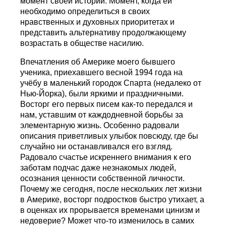
момент своей истории. Момент, когда ей
необходимо определиться в своих
нравственных и духовных приоритетах и
представить альтернативу продолжающему
возрастать в обществе насилию.
Впечатления об Америке моего бывшего
ученика, приехавшего весной 1994 года на
учёбу в маленький городок Спарта (недалеко от
Нью-Йорка), были яркими и праздничными.
Восторг его первых писем как-то передался и
нам, уставшим от каждодневной борьбы за
элементарную жизнь. Особенно радовали
описания приветливых улыбок повсюду, где бы
случайно ни останавливался его взгляд.
Радовало счастье искреннего внимания к его
заботам подчас даже незнакомых людей,
осознания ценности собственной личности.
Почему же сегодня, после нескольких лет жизни
в Америке, восторг подростков быстро утихает, а
в оценках их прорывается временами цинизм и
недоверие? Может что-то изменилось в самих