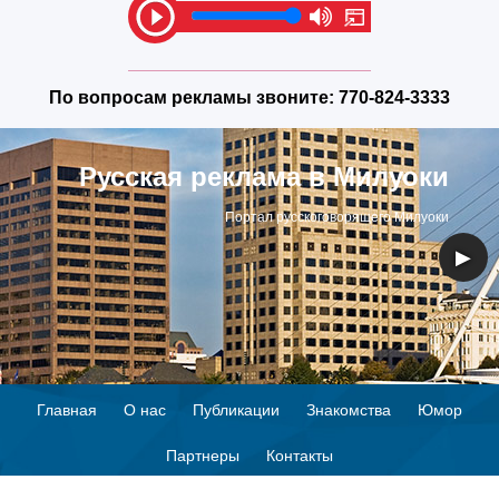
По вопросам рекламы звоните:
770-824-3333
Русская реклама в Милуоки
Портал русскоговорящего Милуоки
◀
▶
Главная
О нас
Публикации
Знакомства
Юмор
Партнеры
Контакты