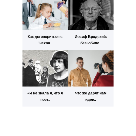
Как договориться с
Иосиф Бродский:
'нехоч..
без юбиле..
«И не знала я, что я
Что же дарят нам
поэт..
идеи..