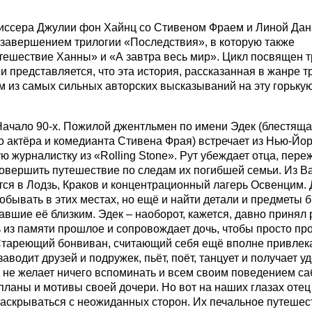
ссера Джулии фон Хайнц со Стивеном Фраем и Линой Дан
 завершением трилогии «Последствия», в которую также
ешествие Ханны» и «А завтра весь мир». Цикл посвящен т
 и представляется, что эта история, рассказанная в жанре т
м из самых сильных авторских высказываний на эту горьку
ачало 90-х. Пожилой джентльмен по имени Эдек (блестяща
о актёра и комедианта Стивена Фрая) встречает из Нью-Йор
 журналистку из «Rolling Stone». Рут убеждает отца, пер
совершить путешествие по следам их погибшей семьи. Из 
ся в Лодзь, Краков и концентрационный лагерь Освенцим. 
побывать в этих местах, но ещё и найти детали и предметы б
вшие её близким. Эдек – наоборот, кажется, давно принял
 из памяти прошлое и сопровождает дочь, чтобы просто про
Стареющий бонвиван, считающий себя ещё вполне привлек
аводит друзей и подружек, пьёт, поёт, танцует и получает у
н не желает ничего вспоминать и всем своим поведением са
планы и мотивы своей дочери. Но вот на наших глазах отец 
аскрываться с неожиданных сторон. Их печальное путешес