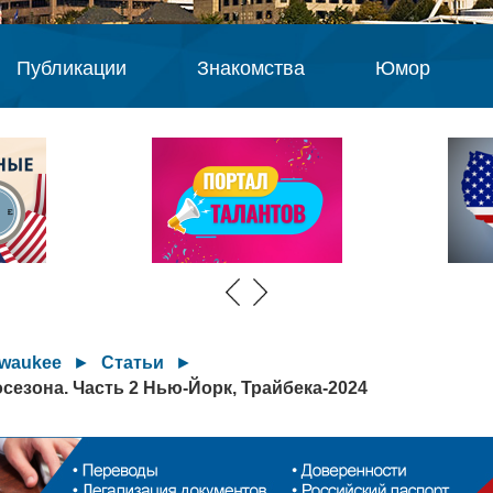
Публикации
Знакомства
Юмор
lwaukee
►
Статьи
►
езона. Часть 2 Нью-Йорк, Трайбека-2024