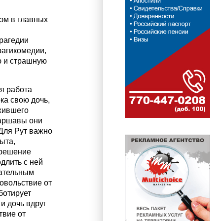
эм в главных
рагедии
рагикомедии,
ю и страшную
я работа
ка свою дочь,
ежившего
Варшавы они
Для Рут важно
ыта,
 решение
длить с ней
ательным
довольствие от
ботирует
и дочь вдруг
твие от