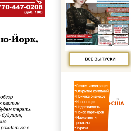
ью-Йорк,
ВСЕ ВЫПУСКИ
обзор
х картин
 будем терять
о будущие,
кие
 рождаться в