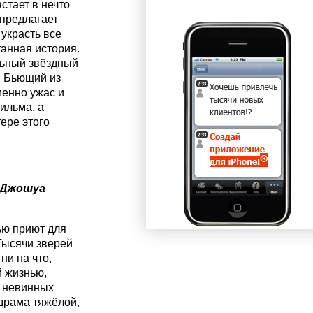
стает в нечто
 предлагает
украсть все
танная история.
льный звёздный
. Бьющий из
менно ужас и
ильма, а
ере этого
Джошуа
ью приют для
Тысячи зверей
ни на что,
й жизнью,
х невинных
драма тяжёлой,