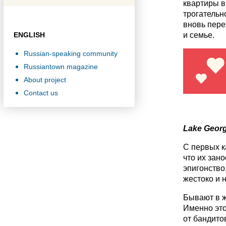
квартиры в
трогательн
вновь пере
ENGLISH
и семье.
Russian-speaking community
Russiantown magazine
About project
Contact us
Lake Geor
С первых к
что их зан
эпигонство
жестоко и 
Бывают в ж
Именно это
от бандито