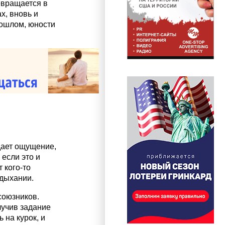
евращается в
х, вновь и
рошлом, юности
дает ощущение,
 если это и
 кого-то
 дыхании.
союзников.
лучив задание
 на курок, и