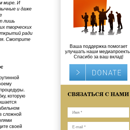
м мире. И
вычные и даже
е
т лишь
их творческих
открытий ради
ля. Смотрите
Ваша поддержка помогает
улучшать наши медиапроекты
Спасибо за ваш вклад!
фс
рутинной
воему
 процедуры.
СВЯЗАТЬСЯ С НАМИ
ку, которую
ршается
табильном
 в сложной
елями
ите своей