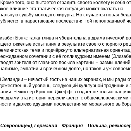
Кроме того, она пытается оградить своего коллегу и себя о
акое влияние эта трагическая ситуация может оказать на
альную судьбу молодого хирурга. Но случается новая беда
убляется в нарастающие последствия той непоправимой ч
изабет Бэнкс талантлива и убедительна в драматической ро
его тяжёлые испытания в результате своего спорного ре
еминистская тема и подчёркнуто альтернативная ориентац
неожиданном сочетании с её голливудским именем (Элизабе
уводят зрителя от главного посыла картины – размышлений
ализме, эмпатии и врачебном долге, но таковы уж соврем
 Зеландии – нечастый гость на наших экранах, и мы рады о
дожественный уровень, следующий культурной традиции и э
ании. Режиссер Кристин Джеффс создает не только напря
ю драму, эта история перекликается с общечеловеческими
ности и далеко идущими последствиями морального выбора
(«Сокровище»), Германия – Франция – Польша, режиссё