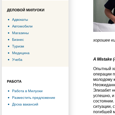
ДЕЛОВОЙ МИЛУОКИ
Адвокаты
Автомобили
Магазины
Бизнес
хорошее ки
Туризм
Медицина
A Mistake
Учеба
Опытный хи
операции п
молодому к
РАБОТА
Неожиданно
Элизабет н
Работа в Милуоки
успешно, и
Разместить предложение
состоянии.
Доска вакансий
ситуации, 
погибшей 