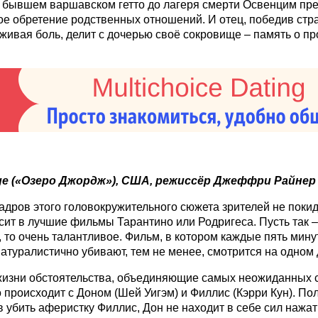
 бывшем варшавском гетто до лагеря смерти Освенцим пр
ое обретение родственных отношений. И отец, победив стра
живая боль, делит с дочерью своё сокровище – память о п
ge («Озеро Джордж»), США, режиссёр Джеффри Райнер
адров этого головокружительного сюжета зрителей не поки
осит в лучшие фильмы Тарантино или Родригеса. Пусть так –
, то очень талантливое. Фильм, в котором каждые пять минут
натуралистично убивают, тем не менее, смотрится на одном
изни обстоятельства, объединяющие самых неожиданных 
 происходит с Доном (Шей Уигэм) и Филлис (Кэрри Кун). По
в убить аферистку Филлис, Дон не находит в себе сил нажать