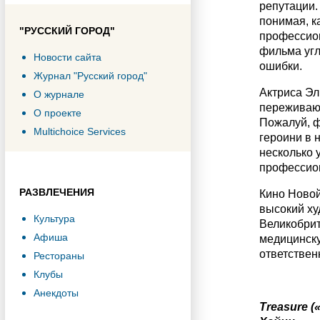
репутации. 
понимая, к
"РУССКИЙ ГОРОД"
профессион
фильма угл
Новости сайта
ошибки.
Журнал "Русский город"
Актриса Эл
О журнале
переживающ
О проекте
Пожалуй, ф
Multichoice Services
героини в 
несколько 
профессион
РАЗВЛЕЧЕНИЯ
Кино Новой
высокий ху
Культура
Великобрит
Афиша
медицинску
ответствен
Рестораны
Клубы
Анекдоты
Treasure 