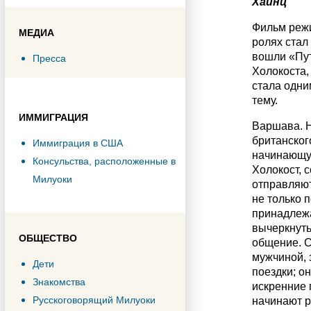
Хайнц
Фильм режи
МЕДИА
ролях стал
вошли «Пут
Пресса
Холокоста,
стала одни
тему.
ИММИГРАЦИЯ
Варшава. Н
британског
Иммиграция в США
начинающую
Консульства, расположенные в
Холокост, 
Милуоки
отправляют
не только 
принадлежа
вычеркнуть
ОБЩЕСТВО
общение. 
мужчиной, з
Дети
поездки; о
Знакомства
искренние 
Русскоговорящий Милуоки
начинают р