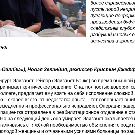
более справедливо
пусть порой непри
пугающие по форм
произведения буду
следствием глубок
раздумий и новых 
искусства и зрите
но!
 («Ошибка»), Новая Зеландия, режиссер Кристин Джеф
рург Элизабет Тейлор (Элизабет Бэнкс) во время обычной 
ринимает критическое решение. Она, полностью доверяя с
оллеге, предлагает ему взять на себя исполнение сложной
 – скорее всего, от недостатка опыта – тот совершает ошиб
емедленно и профессионально исправляет. Операция заве
 пациентка отправлена в реабилитационное отделение в с
 Но на следующий день она умирает. Элизабет оказывается
сталкиваясь с тяжёлой необходимостью объяснения с родит
молодой женщины и отчаянными усилиями больницы по защ