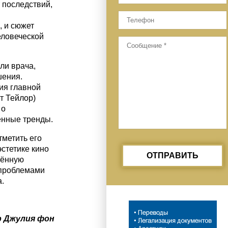
т последствий,
, и сюжет
еловеческой
ли врача,
шения.
ия главной
т Тейлор)
 о
енные тренды.
тметить его
стетике кино
ОТПРАВИТЬ
жённую
 проблемами
.
р Джулия фон