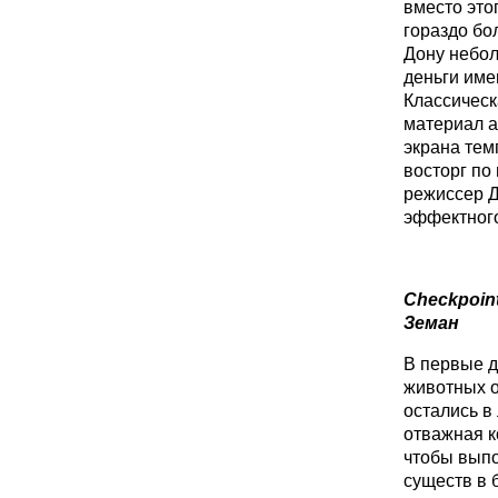
вместо это
гораздо бо
Дону небол
деньги име
Классическ
материал а
экрана тем
восторг по
режиссер Д
эффектного
Checkpoint
Земан
В первые д
животных о
остались в
отважная к
чтобы выпо
существ в 