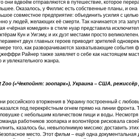
го они вдвоём отправляются в путешествие, которое перера
льшее. Оказалось, у Филлис есть собственные планы, и она
ьшое совместное предприятие: объединить усилия с целью 
нно у людей, желающих её смерти. Так начинается эта запу
ая «чёрная комедия» в стиле нуар представила исключите
ктёрам Кун и Уигэму, и их дуэт местами просто великолепен
перамент двух главных героев приводит зрителей одновре
 мере того, как разворачиваются захватывающие события ф
жеффри Райнер также заявляет о себе как настоящем маст
 и увлекательного жанра.
 Zoo («
Чекпойнт
:
зоопарк
»),
Украина
–
США
,
режиссёр
ни российского вторжения в Украину построенный с любов
казался под перекрёстным огнем прямо на линии фронта. 
 ловушке с небольшим количеством пищи и воды. Несмотря 
оманда работников зоопарка и волонтёров рисковала свое
лнить, казалось бы, невыполнимую миссию: доставить эти
безопасное место. Этот фильм – ещё одна документальная 