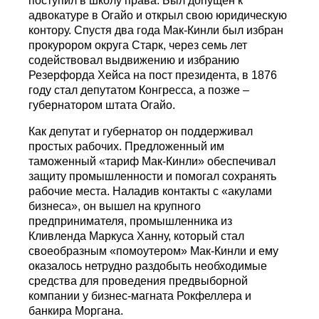
поступил в школу права. Был допущен к
адвокатуре в Огайо и открыл свою юридическую
контору. Спустя два года Мак-Кинли был избран
прокурором округа Старк, через семь лет
содействовал выдвижению и избранию
Резерфорда Хейса на пост президента, в 1876
году стал депутатом Конгресса, а позже –
губернатором штата Огайо.
Как депутат и губернатор он поддерживал
простых рабочих. Предложенный им
таможенный «тариф Мак-Кинли» обеспечивал
защиту промышленности и помогал сохранять
рабочие места. Наладив контакты с «акулами
бизнеса», он вышел на крупного
предпринимателя, промышленника из
Кливленда Маркуса Ханну, который стал
своеобразным «помоутером» Мак-Кинли и ему
оказалось нетрудно раздобыть необходимые
средства для проведения предвыборной
компании у бизнес-магната Рокфеллера и
банкира Моргана.