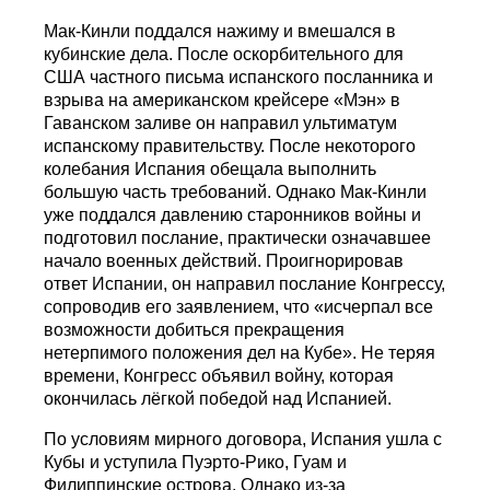
Мак-Кинли поддался нажиму и вмешался в
кубинские дела. После оскорбительного для
США частного письма испанского посланника и
взрыва на американском крейсере «Мэн» в
Гаванском заливе он направил ультиматум
испанскому правительству. После некоторого
колебания Испания обещала выполнить
большую часть требований. Однако Мак-Кинли
уже поддался давлению старонников войны и
подготовил послание, практически означавшее
начало военных действий. Проигнорировав
ответ Испании, он направил послание Конгрессу,
сопроводив его заявлением, что «исчерпал все
возможности добиться прекращения
нетерпимого положения дел на Кубе». Не теряя
времени, Конгресс объявил войну, которая
окончилась лёгкой победой над Испанией.
По условиям мирного договора, Испания ушла с
Кубы и уступила Пуэрто-Рико, Гуам и
Филиппинские острова. Однако из-за