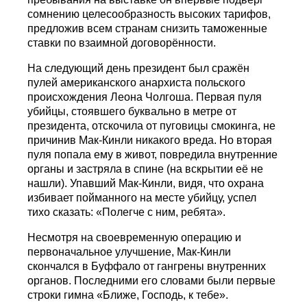
сомнению целесообразность высоких тарифов,
предложив всем странам снизить таможенные
ставки по взаимной договорённости.
На следующий день президент был сражён
пулей американского анархиста польского
происхождения Леона Чолгоша. Первая пуля
убийцы, стоявшего буквально в метре от
президента, отскочила от пуговицы смокинга, не
причинив Мак-Кинли никакого вреда. Но вторая
пуля попала ему в живот, повредила внутренние
органы и застряла в спине (на вскрытии её не
нашли). Упавший Мак-Кинли, видя, что охрана
избивает пойманного на месте убийцу, успел
тихо сказать: «Полегче с ним, ребята».
Несмотря на своевременную операцию и
первоначальное улучшение, Мак-Кинли
скончался в Буффало от гангрены внутренних
органов. Последними его словами были первые
строки гимна «Ближе, Господь, к тебе».