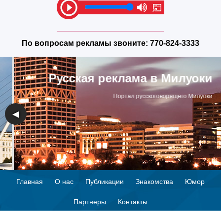
По вопросам рекламы звоните:
770-824-3333
Русская реклама в Милуоки
Портал русскоговорящего Милуоки
◀
▶
Главная
О нас
Публикации
Знакомства
Юмор
Партнеры
Контакты