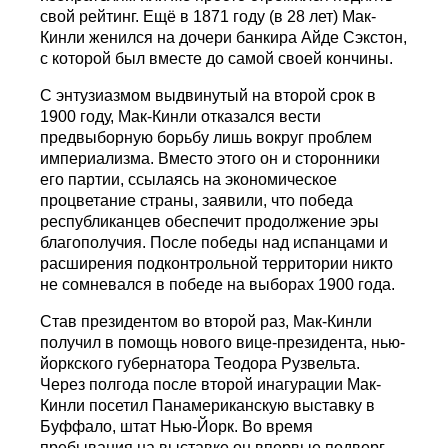
свой рейтинг. Ещё в 1871 году (в 28 лет) Мак-
Кинли женился на дочери банкира Айде Сэкстон,
с которой был вместе до самой своей кончины.
С энтузиазмом выдвинутый на второй срок в
1900 году, Мак-Кинли отказался вести
предвыборную борьбу лишь вокруг проблем
империализма. Вместо этого он и сторонники
его партии, ссылаясь на экономическое
процветание страны, заявили, что победа
республиканцев обеспечит продолжение эры
благополучия. После победы над испанцами и
расширения подконтрольной территории никто
не сомневался в победе на выборах 1900 года.
Став президентом во второй раз, Мак-Кинли
получил в помощь нового вице-президента, нью-
йоркского губернатора Теодора Рузвельта.
Через полгода после второй инагурации Мак-
Кинли посетил Панамериканскую выставку в
Буффало, штат Нью-Йорк. Во время
пребывания на выставке он впервые подверг