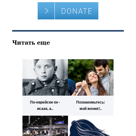
Читать еще
По-еврейски он -
Познакомьтесь:
исаак, а..
мой жених!..