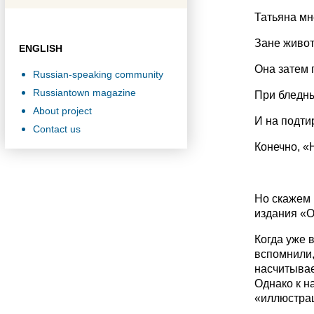
Татьяна мн
Зане живот
ENGLISH
Она затем 
Russian-speaking community
Russiantown magazine
При бледны
About project
И на подти
Contact us
Конечно, «
Но скажем 
издания «О
Когда уже 
вспомнили,
насчитывае
Однако к н
«иллюстра