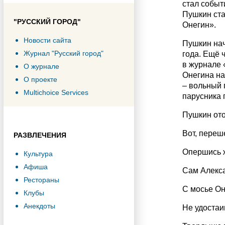
стал событ
Пушкин ста
"РУССКИЙ ГОРОД"
Онегин».
Новости сайта
Пушкин нач
Журнал "Русский город"
года. Ещё 
в журнале 
О журнале
Онегина на
О проекте
– вольный 
Multichoice Services
парусника 
Пушкин ото
Вот, переш
РАЗВЛЕЧЕНИЯ
Опершись ж.
Культура
Афиша
Сам Алекс
Рестораны
С мосье Он
Клубы
Анекдоты
Не удостаи