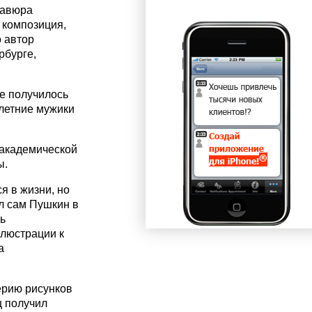
равюра
 композиция,
о автор
рбурге,
Не получилось
-летние мужики
-академической
ы.
я в жизни, но
ал сам Пушкин в
ь
ллюстрации к
а
ерию рисунков
ц получил