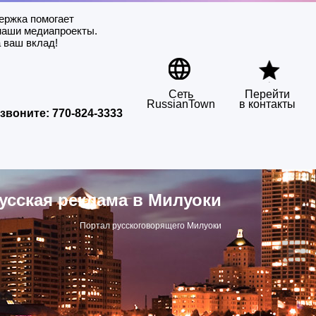
ержка помогает
наши медиапроекты.
 ваш вклад!
Сеть
Перейти
RussianTown
в контакты
звоните:
770-824-3333
усская реклама в Милуоки
Портал русскоговорящего Милуоки
▶