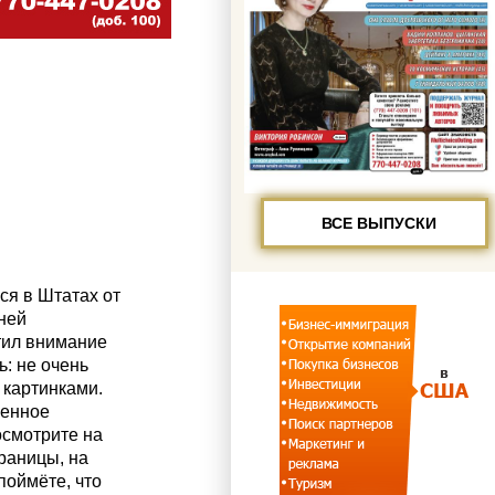
ВСЕ ВЫПУСКИ
ся в Штатах от
ней
тил внимание
ь: не очень
 картинками.
венное
осмотрите на
траницы, на
поймёте, что