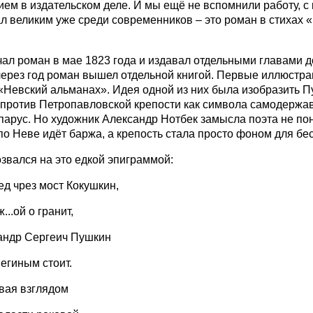
ием в издательском деле. И мы ещё не вспомнили работу, с
л великим уже среди современников – это роман в стихах 
ал роман в мае 1823 года и издавал отдельными главами д
через год роман вышел отдельной книгой. Первые иллюстр
«Невский альманах». Идея одной из них была изобразить П
против Петропавловской крепости как символа самодержав
парус. Но художник Александр Нотбек замысла поэта не по
по Неве идёт баржа, а крепость стала просто фоном для бе
звался на это едкой эпиграммой:
ед чрез мост Кокушкин,
..ой о гранит,
андр Сергеич Пушкин
егиным стоит.
вая взглядом