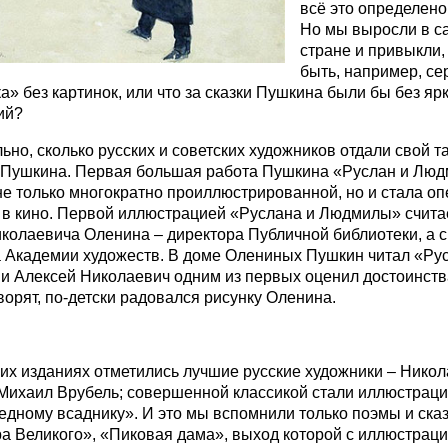
всё это определен
Но мы выросли в с
стране и привыкли,
быть, например, се
а» без картинок, или что за сказки Пушкина были бы без яр
ий?
ьно, сколько русских и советских художников отдали свой т
 Пушкина. Первая большая работа Пушкина «Руслан и Лю
не только многократно проиллюстрированной, но и стала оп
 в кино. Первой иллюстрацией «Руслана и Людмилы» считае
колаевича Оленина – директора Публичной библиотеки, а с 
 Академии художеств. В доме Олениных Пушкин читал «Ру
и Алексей Николаевич одним из первых оценил достоинств
ворят, по-детски радовался рисунку Оленина.
их изданиях отметились лучшие русские художники – Никола
Михаил Врубель; совершенной классикой стали иллюстрац
едному всаднику». И это мы вспомнили только поэмы и сказ
а Великого», «Пиковая дама», выход которой с иллюстрац