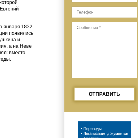
 которой
«Евгений
о января 1832
ации появились
ушкина и
ия, а на Неве
нял: вместо
седы.
ОТПРАВИТЬ