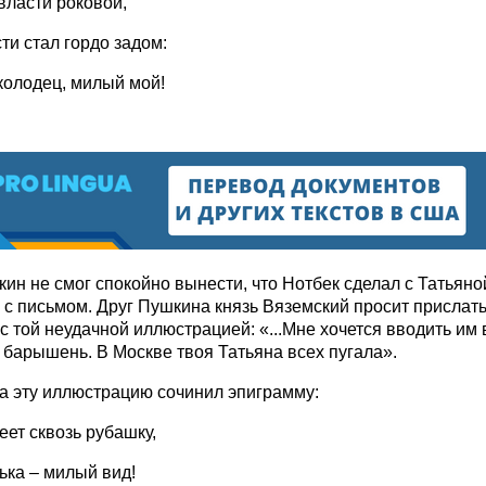
ласти роковой,
ти стал гордо задом:
колодец, милый мой!
ин не смог спокойно вынести, что Нотбек сделал с Татьяно
 с письмом. Друг Пушкина князь Вяземский просит прислат
с той неудачной иллюстрацией: «...Мне хочется вводить им 
 барышень. В Москве твоя Татьяна всех пугала».
а эту иллюстрацию сочинил эпиграмму:
еет сквозь рубашку,
ька – милый вид!