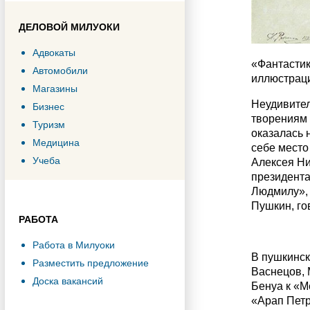
ДЕЛОВОЙ МИЛУОКИ
Адвокаты
«Фантастик
Автомобили
иллюстрац
Магазины
Неудивител
Бизнес
творениям
Туризм
оказалась 
Медицина
себе место
Учеба
Алексея Ни
президента
Людмилу», 
Пушкин, го
РАБОТА
Работа в Милуоки
В пушкинск
Разместить предложение
Васнецов, 
Доска вакансий
Бенуа к «М
«Арап Петр