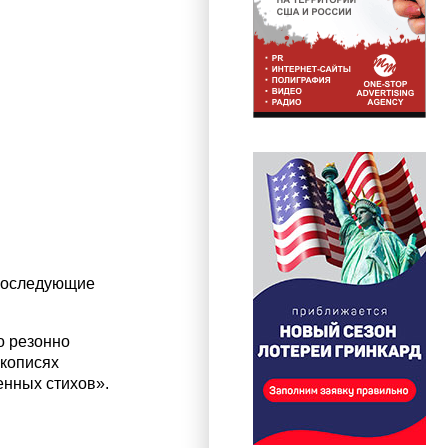
 последующие
о резонно
укописях
енных стихов».