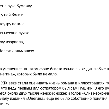
ет в руке бумажку,
 у ней болит:
поутру встала
х месяца лучах
рку изорвала,
Невский альманах».
в утешение: на таком фоне блистательно выглядят любые
негина», которых было немало.
в XIX веке стали оценивать жизнь романа в иллюстрациях, т
 что ведь первым иллюстратором был сам Пушкин. В его р
тся около двух тысяч женских ножек и голов «близ неоконч
ачалу издания «Онегина» ещё не было собственно понятия
ция».