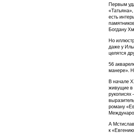
Первым уда
«Татьяна»,
есть интерь
памятников
Богдану Хм
Но иллюстр
даже у Иль
целятся дру
56 акварел
манере». Н
В начале Х
живущие в 
рукописях 
выразитель
роману «Ев
Междунаро
А Мстислав
к «Евгению