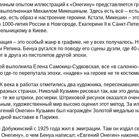
чным опытом иллюстраций к «Онегину» представляется г
 выполненная Михаилом Микешиным. Здесь есть всё – есть
ер, есть образ и настроение героини. Кстати, Микешин – эт
 1000-летия России в Новгороде, Екатерине II в Санкт-Пете
ельницкому в Киеве.
ация – это особый жанр в графике, не у всех получалось. 
и Репина. Бенуа ругался по поводу его сцены дуэли, где 40
г в друга из пистолетов другой эпохи.
ей выполнила Елена Самокиш-Судковская, все «в салонно
о где-то перепутала эпохи, «надев» на героев не те костюм
Х века в работах отметились два художника, пересекавшиес
разных странах. Николай Кузьмин рисовал так, как это дел
– те же штрихи, росчерки. Штриховой рисунок оказался очен
ным, художественный мир высоко оценил этот метод. За и
гений Онегин» Кузьмин был награждён Золотой медалью н
дной выставке в Париже.
 Добужинский с 1925 года жил в эмиграции. Там он издал с
 Онегину», о чем Бенуа написал: «Евгений Онегин» наконе