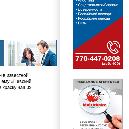
й в известной
ь ему «Невский
в краску наших