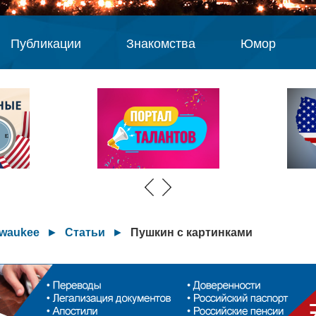
Публикации
Знакомства
Юмор
lwaukee
►
Статьи
►
Пушкин с картинками