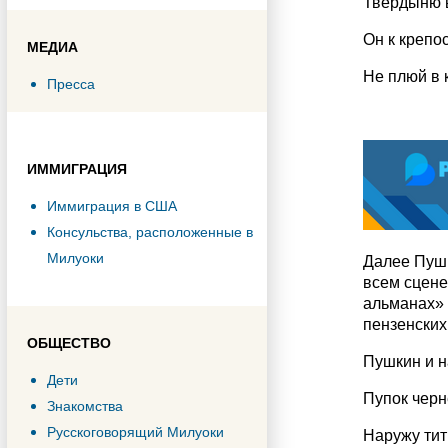
Твердыню в
Он к крепос
МЕДИА
Не плюй в 
Пресса
ИММИГРАЦИЯ
Иммиграция в США
Консульства, расположенные в
Милуоки
Далее Пушк
всем сцене
альманах» 
пензенских
ОБЩЕСТВО
Пушкин и н
Дети
Пупок черн
Знакомства
Русскоговорящий Милуоки
Наружу тит