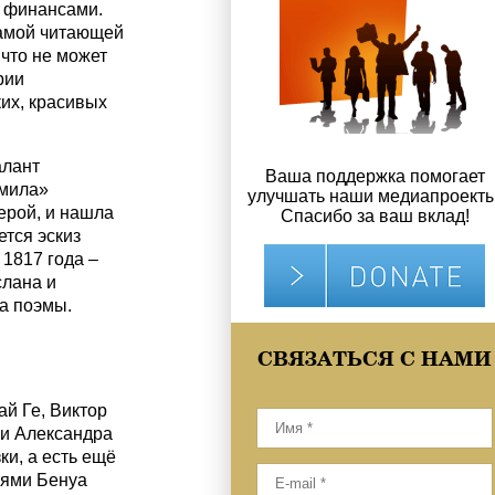
о финансами.
амой читающей
 что не может
рии
ких, красивых
алант
Ваша поддержка помогает
дмила»
улучшать наши медиапроекты
ерой, и нашла
Спасибо за ваш вклад!
тся эскиз
1817 года –
слана и
а поэмы.
СВЯЗАТЬСЯ С НАМИ
й Ге, Виктор
ии Александра
ки, а есть ещё
иями Бенуа