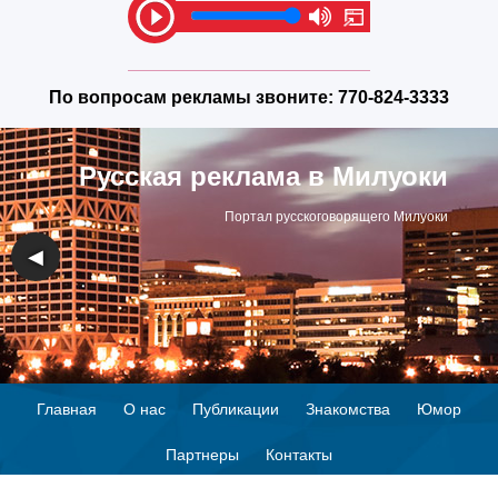
По вопросам рекламы звоните:
770-824-3333
Русская реклама в Милуоки
Портал русскоговорящего Милуоки
◀
▶
Главная
О нас
Публикации
Знакомства
Юмор
Партнеры
Контакты