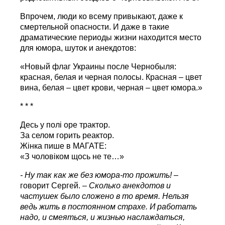
Впрочем, люди ко всему привыкают, даже к
смертельной опасности. И даже в такие
драматические периоды жизни находится место
для юмора, шуток и анекдотов:
«Новый флаг Украины после Чернобыля:
красная, белая и черная полосы. Красная – цвет
вина, белая – цвет крови, черная – цвет юмора.»
* * *
Десь у полi оре трактор.
За селом горить реактор.
Жiнка пише в МАГАТЕ:
«З чоловiком щось не те…»
- Ну так как же без юмора-то прожить! –
говорит Сергей.
– Сколько анекдотов и
частушек было сложено в то время. Нельзя
ведь жить в постоянном страхе. И работать
надо, и смеяться, и жизнью наслаждаться,