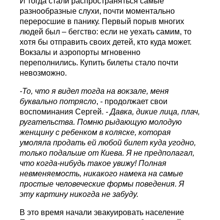
И тогда стали распространяться самые
разнообразные слухи, почти моментально
переросшие в панику. Первый порыв многих
людей был – бегство: если не уехать самим, то
хотя бы отправить своих детей, кто куда может.
Вокзалы и аэропорты мгновенно
переполнились. Купить билеты стало почти
невозможно.
-То, что я видел тогда на вокзале, меня
буквально потрясло
, - продолжает свои
воспоминания Сергей.
- Давка, дикие лица, плач,
ругательства. Помню рыдающую молодую
женщину с ребенком в коляске, которая
умоляла продать ей любой билет куда угодно,
только подальше от Киева. Я не предполагал,
что когда-нибудь такое увижу! Полная
невменяемость, никакого намека на самые
простые человеческие формы поведения. Я
эту картину никогда не забуду.
В это время начали эвакуировать население