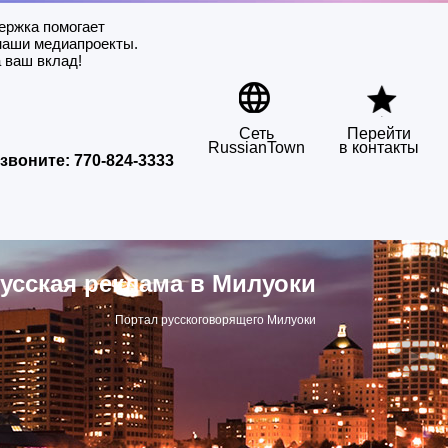
ержка помогает
наши медиапроекты.
 ваш вклад!
Сеть
Перейти
RussianTown
в контакты
звоните:
770-824-3333
усская реклама в Милуоки
Портал русскоговорящего Милуоки
▶