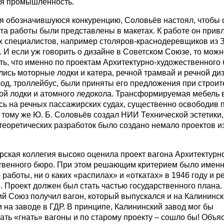
ая промышленность.
я обозначившуюся конкуренцию, Соловьёв настоял, чтобы 
та работы были представлены в макетах. К работе он прив
х специалистов, например столяров-краснодеревщиков из 
 И если уж говорить о дизайне в Советском Союзе, то можн
ть, что именно по проектам Архитектурно-художественного
ись моторные лодки и катера, речной трамвай и речной диз
од, троллейбус, были приняты его предложения при строит
ой лодки и атомного ледокола. Трансформируемая мебель
сь на речных пассажирских судах, существенно освободив
 тому же Ю. Б. Соловьёв создал НИИ Технической эстетики,
теоретических разработок было создано немало проектов и
ская коллегия высоко оценила проект вагона Архитектурн
твенного бюро. При этом решающим критерием было имен
 работы, ни о каких «распилах» и «откатах» в 1946 году и р
. Проект должен был стать частью государственного плана.
ий Союз получил вагон, который выпускался и на Калининс
и на заводе в ГДР. В принципе, Калининский завод мог бы
ть «гнать» вагоны и по старому проекту – сошло бы! Объя