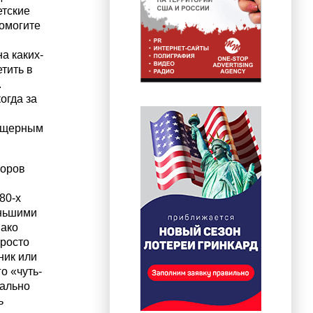
етские
помогите
а каких-
тить в
.
огда за
пещерным
торов
80-х
еньшими
нако
просто
ник или
о «чуть-
вально
ь