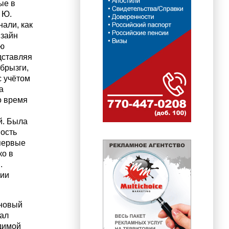
ые в
 Ю.
нали, как
изайн
ую
дставляя
 брызги,
с учётом
а
о время
й. Была
ость
впервые
ко в
.
ции
 новый
дал
димой