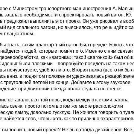
воре с Министром транспортного машиностроения А. Малы
чь зашла о необходимости спроектировать новый вагон, Ю.
в предложил выполнить этот проект. Он уже рисовал в воо
й вид спального вагона, но выяснилось, что речь идёт о с
м плацкартном.
ы знать, каким плацкартный вагон был прежде. Боюсь, что
найдется людей, которые помнят его. Именно с ним связан
деревообработки, как «вагонка»: такой «вагонкой» был обш
Сиденья были плоскими – попробуйте посидеть на таком не
 вы почувствуете, удобно ли это. Вторая полка (всего их был
ась вниз, в поднятом положении удерживалась ржавой желе
с треугольной петлей на конце. Добавьте к этому звуковое
дение: при движении поезда полка стучала по стенке.
е оставалось от той поры, когда между отсеками вагона
ась свеча, просто потом в этом же месте расположили
ескую лампу, довольно тусклую. Не хочется говорить о туал
е найдётся слов, чтобы хоть как-то прилично охарактеризова
г выполнить новый проект? Не было тогда дизайнеров. Всё,