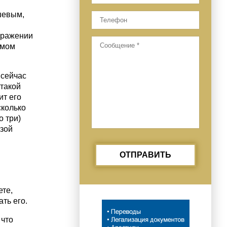
шевым,
бражении
амом
 сейчас
 такой
ит его
сколько
о три)
зой
ОТПРАВИТЬ
ете,
ть его.
 что