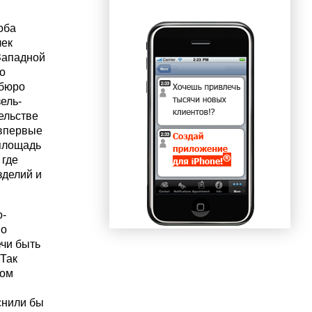
оба
лек
Западной
о
 бюро
ель-
ельстве
 впервые
 площадь
 где
зделий и
о-
но
ечи быть
 Так
ком
снили бы