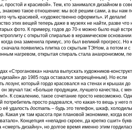
, простой и красивой». Тем, кто занимался дизайном в сов
 знакомо такое отношение: мы всё решим сами, а вы нам 
это чуть красивей, «художественно оформить». И делали!
тво этих вещей теперь даже в музеях не найти, разве что н
тарых фото. К примеру, годов до 70-х можно было ещё встре
ектроплиту с открытой спиралью в керамическом основании
 когда она заменила примус, это был великий прогресс. Но к
 сначала появились плитка со скрытым ТЭНом, а потом и с
онным нагревом, открытая спираль стала анахронизмом, 
одах «Строгановка» начала выпускать художников-конструк
«дизайн» до 1985 года оставался запрещённым). Но если
ь лозунг, который гордо красовался на стенах и крышах до 
о он звучал так: «Больше продукции, лучшего качества, с м
и!». К сожалению, такое сочетание просто невозможно. Од
й потребитель просто радовался, что какая-то вещь у него 
о её удалость
достать
– будь это телефон, шкаф, холодиль
р. Какая уж там красота при плановой экономике, когда всег
хватало». Концепция «неладно скроен, да крепко сшит» бук
 «смерть дизайну», но долгое время именно этим гордилас