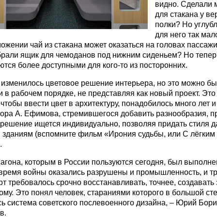
видно. Сделали 
для стакана у ве
полки? Но углуб
для него так мало
ожении чай из стакана может оказаться на головах пассаж
Убрали ящик для чемоданов под нижним сиденьем? Но тепе
тся более доступными для кого-то из посторонних.
 изменилось цветовое решение интерьера, но это можно б
и в рабочем порядке, не представляя как новый проект. Это 
 чтобы ввести цвет в архитектуру, понадобилось много лет и
тора А. Ефимова, стремившегося добавить разнообразия, п
 решение ищется индивидуально, позволяя придать стиля 
 зданиям (вспомните фильм «Ирония судьбы, или С лёгким
.
агона, которым в России пользуются сегодня, был выполне
 время войны оказались разрушены и промышленность, и тр
т требовалось срочно восстанавливать, точнее, создавать 
ому. Это понял человек, стараниями которого в большой ст
сь система советского послевоенного дизайна, – Юрий Бор
в.