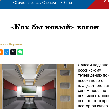
«Как бы новый» вагон
гений Корягин
Совсем недавно
российскому
телевидению пок
проект нового
плацкартного ваг
сети мгновенно
появилось множ
оценок этого про
восторгов как-то