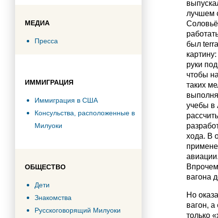
выпуска
лучшем с
МЕДИА
Соловьёв
работать
Пресса
был terra
картину:
руки под
чтобы на
ИММИГРАЦИЯ
таких ме
выполнял
Иммиграция в США
учебы в
Консульства, расположенные в
рассчит
Милуоки
разработ
хода. В
примене
авиации
Впрочем,
ОБЩЕСТВО
вагона 
Дети
Но оказа
Знакомства
вагон, а
Русскоговорящий Милуоки
только 