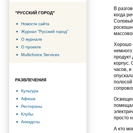
В разго
"РУССКИЙ ГОРОД"
когда ре
Соловьё
Новости сайта
роскошны
Журнал "Русский город"
массово
О журнале
Хорошо б
О проекте
немного 
Multichoice Services
продукт 
корпус. 
часов, и
опускал
РАЗВЛЕЧЕНИЯ
полосой 
сопровож
Культура
Афиша
Освещени
помещал
Рестораны
электрич
Клубы
просто н
Анекдоты
А кто мо