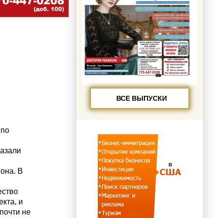
ВСЕ ВЫПУСКИ
 по
азали
она. В
ество
екта, и
 почти не