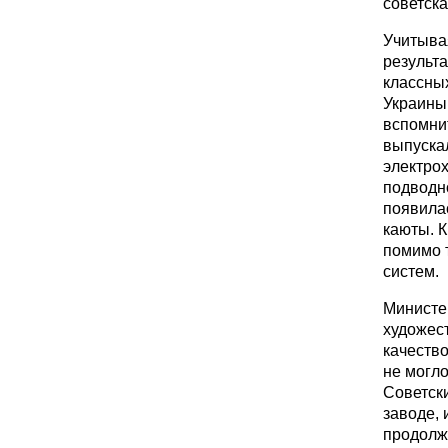
советск
Учитыва
результа
классны
Украины.
вспомни
выпускал
электрох
подводн
появила
каюты. К
помимо 
систем.
Министер
художес
качество
не могло
Советск
заводе, 
продолжа