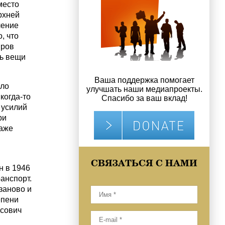
место
рхней
ление
, что
иров
рь вещи
Ваша поддержка помогает
ыло
улучшать наши медиапроекты.
когда-то
Спасибо за ваш вклад!
 усилий
ри
даже
СВЯЗАТЬСЯ С НАМИ
н в 1946
анспорт.
заново и
епени
исович