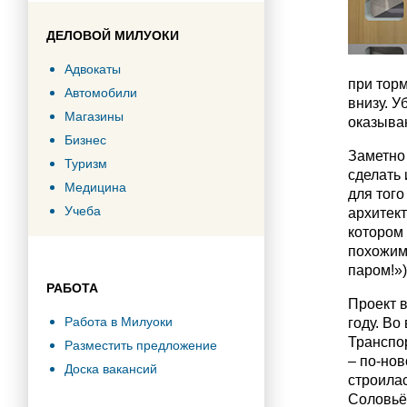
ДЕЛОВОЙ МИЛУОКИ
Адвокаты
при торм
Автомобили
внизу. 
Магазины
оказываю
Бизнес
Заметно
Туризм
сделать 
Медицина
для того
Учеба
архитек
котором
похожим
паром!»)
РАБОТА
Проект в
Работа в Милуоки
году. Во
Транспор
Разместить предложение
– по-нов
Доска вакансий
строила
Соловьё