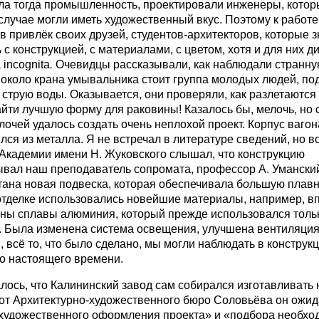
ла тогда промышленность, проектировали инженеры, котор
лучае могли иметь художественный вкус. Поэтому к работе
 привлёк своих друзей, студентов-архитекторов, которые з
 с конструкцией, с материалами, с цветом, хотя и для них д
 incognita
.
Очевидцы рассказывали, как наблюдали странн
 около крана умывальника стоит группа молодых людей, по
 струю воды. Оказывается, они проверяли, как разлетаются
йти лучшую форму для раковины! Казалось бы, мелочь, но 
лочей удалось создать очень неплохой проект. Корпус вагон
ся из металла. Я не встречал в литературе сведений, но в
 Академии имени Н. Жуковского слышал, что конструкцию
ывал наш преподаватель сопромата, профессор А. Умански
ана новая подвеска, которая обеспечивала б
о
льшую плавн
 отделке использовались новейшие материалы, например, 
ны сплавы алюминия, который прежде использовался толь
. Была изменена система освещения, улучшена вентиляция
 всё то, что было сделано, мы могли наблюдать в конструк
до настоящего времени.
лось, что Калининский завод сам собирался изготавливать
 от Архитектурно-художественного бюро Соловьёва он ожи
«художественного оформления проекта» и «подбора необхо