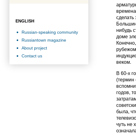
арматуры
времена,
сделать 
ENGLISH
Большинс
нибудь с
Russian-speaking community
доме эл
Russiantown magazine
Конечно,
About project
рубежом
индукци
Contact us
веком.
В 60-х г
(термин 
вспомнит
годов, т
затратам
советски
была, чт
телевизо
чуть не 
означала