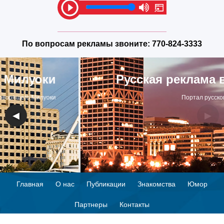
По вопросам рекламы звоните:
770-824-3333
Русская реклама в Милуоки
Портал русскоговорящего Милуоки
◀
▶
Главная
О нас
Публикации
Знакомства
Юмор
Партнеры
Контакты