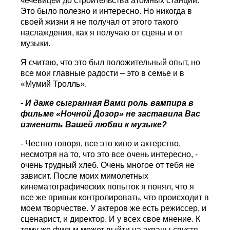
чечевицей до строительства атомных станций.
Это было полезно и интересно. Но никогда в
своей жизни я не получал от этого такого
наслаждения, как я получаю от сцены и от
музыки.
Я считаю, что это был положительный опыт, но
все мои главные радости – это в семье и в
«Мумий Тролль».
- И даже сыгранная Вами роль вампира в
фильме «Ночной Дозор» не заставила Вас
изменить Вашей любви к музыке?
- Честно говоря, все это кино и актерство,
несмотря на то, что это все очень интересно, -
очень трудный хлеб. Очень многое от тебя не
зависит. После моих мимолетных
кинематографических попыток я понял, что я
все же привык контролировать, что происходит в
моем творчестве. У актеров же есть режиссер, и
сценарист, и директор. И у всех свое мнение. К
тому же фильм может выйти на экраны спустя