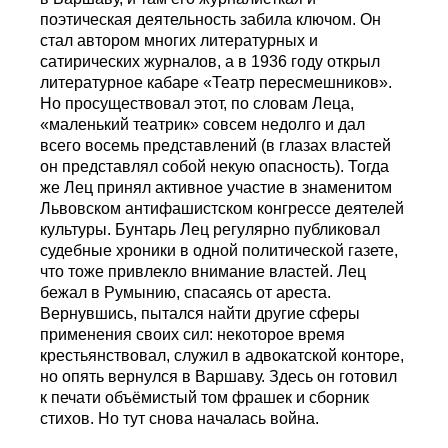
поэтическая деятельность забила ключом. Он
стал автором многих литературных и
сатирических журналов, а в 1936 году открыл
литературное кабаре «Театр пересмешников».
Но просуществовал этот, по словам Леца,
«маленький театрик» совсем недолго и дал
всего восемь представлений (в глазах властей
он представлял собой некую опасность). Тогда
же Лец принял активное участие в знаменитом
Львовском антифашистском конгрессе деятелей
культуры. Бунтарь Лец регулярно публиковал
судебные хроники в одной политической газете,
что тоже привлекло внимание властей. Лец
бежал в Румынию, спасаясь от ареста.
Вернувшись, пытался найти другие сферы
применения своих сил: некоторое время
крестьянствовал, служил в адвокатской конторе,
но опять вернулся в Варшаву. Здесь он готовил
к печати объёмистый том фрашек и сборник
стихов. Но тут снова началась война.