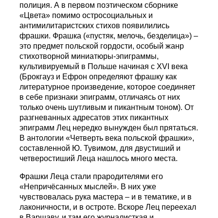
полиция. А в первом поэтическом сборнике
«Цвета» помимо остросоциальных и
антимилитаристских стихов появилились
фрашки. Фрашка («пустяк, мелочь, безделица») –
это предмет польской гордости, особый жанр
стихотворной миниатюры-эпиграммы,
культивируемый в Польше начиная с XVI века
(Брокгауз и Ефрон определяют фрашку как
литературное произведение, которое соединяет
в себе признаки эпиграмм, отличаясь от них
только очень шутливым и пикантным тоном). От
разгневанных адресатов этих пикантных
эпиграмм Лец нередко вынужден был прятаться.
В антологии «Четверть века польской фрашки»,
составленной Ю. Тувимом, для двустиший и
четверостиший Леца нашлось много места.
Фрашки Леца стали прародителями его
«Непричёсанных мыслей». В них уже
чувствовалась рука мастера – и в тематике, и в
лаконичности, и в остроте. Вскоре Лец переехал
в Варшаву, и там его журналисткая и