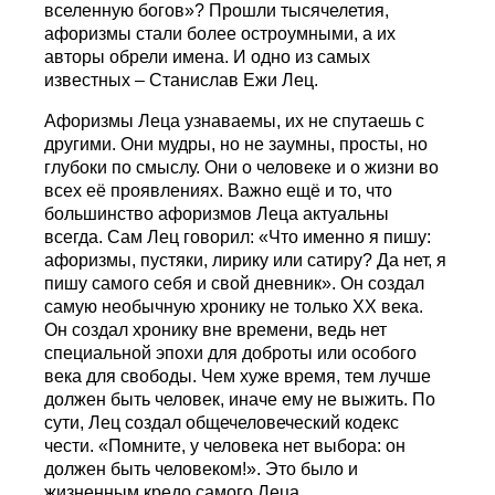
вселенную богов»? Прошли тысячелетия,
афоризмы стали более остроумными, а их
авторы обрели имена. И одно из самых
известных – Станислав Ежи Лец.
Афоризмы Леца узнаваемы, их не спутаешь с
другими. Они мудры, но не заумны, просты, но
глубоки по смыслу. Они о человеке и о жизни во
всех её проявлениях. Важно ещё и то, что
большинство афоризмов Леца актуальны
всегда. Сам Лец говорил: «Что именно я пишу:
афоризмы, пустяки, лирику или сатиру? Да нет, я
пишу самого себя и свой дневник». Он создал
самую необычную хронику не только ХХ века.
Он создал хронику вне времени, ведь нет
специальной эпохи для доброты или особого
века для свободы. Чем хуже время, тем лучше
должен быть человек, иначе ему не выжить. По
сути, Лец создал общечеловеческий кодекс
чести. «Помните, у человека нет выбора: он
должен быть человеком!». Это было и
жизненным кредо самого Леца.