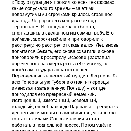
«Пору оккупации я прожил во всех тех формах,
какие допускало то время» – за этими
невозмутимыми строчками крылось страшное:
два года Лец провёл в концлагере под
Тернополем. Из концлагеря он бежал,
спрятавшись в сделанном им самим гробу. Его
поймали, зверски избили и приговорили к
расстрелу, но расстрел откладывался. Лец вновь
попытался бежать, его снова схватили и снова
приговорили к расстрелу. Эсэсовец заставил
обречённого на смерть рыть себе могилу, но
погиб сам от удара лопатой по шее.
Переодевшись в немецкий мундир, Лец пересёк
всю Генеральную Губернию (так гитлеровцы
именовали захваченную Польшу) – вот где
пригодился его прекрасный немецкий.
Истощённый, измотанный, бездомный,
голодный, он добрался до Варшавы. Преодолев
депрессию и мысли о самоубийстве, установил
контакт с силами Сопротивления и стал
работать в подпольной прессе. Потом ушёл к