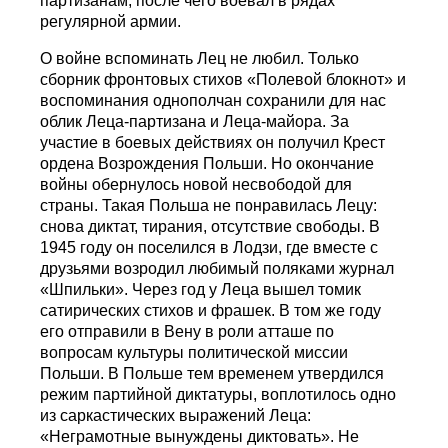
партизанам, после чего воевал в рядах
регулярной армии.
О войне вспоминать Лец не любил. Только
сборник фронтовых стихов «Полевой блокнот» и
воспоминания однополчан сохранили для нас
облик Леца-партизана и Леца-майора. За
участие в боевых действиях он получил Крест
ордена Возрождения Польши. Но окончание
войны обернулось новой несвободой для
страны. Такая Польша не понравилась Лецу:
снова диктат, тирания, отсутствие свободы. В
1945 году он поселился в Лодзи, где вместе с
друзьями возродил любимый поляками журнал
«Шпильки». Через год у Леца вышел томик
сатирических стихов и фрашек. В том же году
его отправили в Вену в роли атташе по
вопросам культуры политической миссии
Польши. В Польше тем временем утвердился
режим партийной диктатуры, воплотилось одно
из саркастических выражений Леца:
«Неграмотные вынуждены диктовать». Не