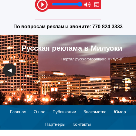
По вопросам рекламы звоните:
770-824-3333
Русская реклама в Милуоки
Портал русскоговорящего Милуоки
◀
▶
Главная
О нас
Публикации
Знакомства
Юмор
Партнеры
Контакты