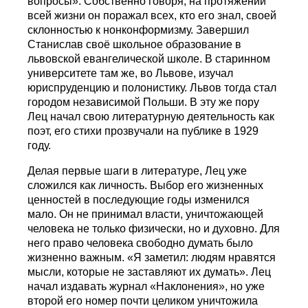
вопросы». Собственно говоря, на протяжении
всей жизни он поражал всех, кто его знал, своей
склонностью к нонконформизму. Завершил
Станислав своё школьное образование в
львовской евангелической школе. В старинном
университете там же, во Львове, изучал
юриспруденцию и полонистику. Львов тогда стал
городом независимой Польши. В эту же пору
Лец начал свою литературную деятельность как
поэт, его стихи прозвучали на публике в 1929
году.
Делая первые шаги в литературе, Лец уже
сложился как личность. Выбор его жизненных
ценностей в последующие годы изменился
мало. Он не принимал власти, уничтожающей
человека не только физически, но и духовно. Для
него право человека свободно думать было
жизненно важным. «Я заметил: людям нравятся
мысли, которые не заставляют их думать». Лец
начал издавать журнал «Наклонения», но уже
второй его номер почти целиком уничтожила