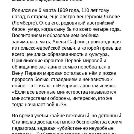
Родился он 6 марта 1909 года, 110 лет тому
назад, в старом, ещё австро-венгерском Львове
(Лемберге). Отец его, родовитый австрийский
барон, умер, когда сыну было всего четыре года.
Воспитанием и образованием ребёнка
занималась мать, Аделя Сафрин, происходящая
из польско-еврейской семьи, в которой превыше
всего ценились образованность и культура.
Приближение фронтов Первой мировой и
обнищание заставило семью перебраться в
Вену. Первая мировая осталась в нём и позже
проросла болью, страданием и ненавистью к
войне – в стихах, в «Непричёсанных мыслях»:
«Если все военные министерства называются
министерствами обороны, интересно, кто же
тогда начинает войны?».
Во время учёбы крайне вежливый, но дотошный
Станислав доставлял много беспокойства своим
педагогам, задавая «убийственно неудобные