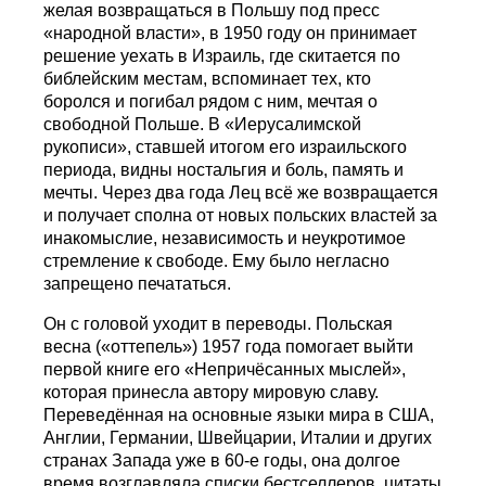
желая возвращаться в Польшу под пресс
«народной власти», в 1950 году он принимает
решение уехать в Израиль, где скитается по
библейским местам, вспоминает тех, кто
боролся и погибал рядом с ним, мечтая о
свободной Польше. В «Иерусалимской
рукописи», ставшей итогом его израильского
периода, видны ностальгия и боль, память и
мечты. Через два года Лец всё же возвращается
и получает сполна от новых польских властей за
инакомыслие, независимость и неукротимое
стремление к свободе. Ему было негласно
запрещено печататься.
Он с головой уходит в переводы. Польская
весна («оттепель») 1957 года помогает выйти
первой книге его «Непричёсанных мыслей»,
которая принесла автору мировую славу.
Переведённая на основные языки мира в США,
Англии, Германии, Швейцарии, Италии и других
странах Запада уже в 60-е годы, она долгое
время возглавляла списки бестселлеров, цитаты