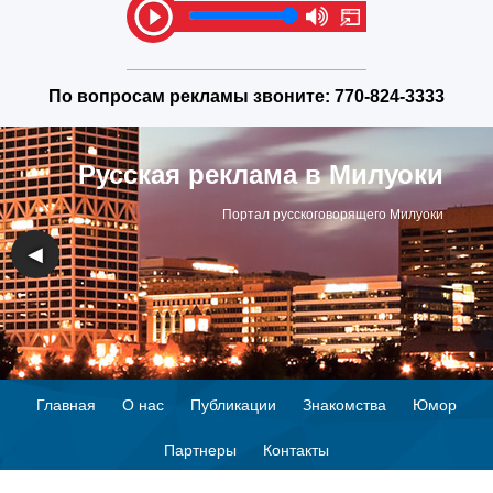
По вопросам рекламы звоните:
770-824-3333
Русская реклама в Милуоки
Портал русскоговорящего Милуоки
◀
▶
Главная
О нас
Публикации
Знакомства
Юмор
Партнеры
Контакты