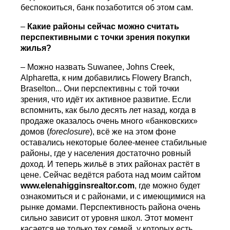
беспокоиться, банк позаботится об этом сам.
–
Какие районы сейчас можно считать
перспективными с точки зрения покупки
жилья?
– Можно назвать Suwanee, Johns Creek,
Alpharetta, к ним добавились Flowery Branch,
Braselton... Они перспективны с той точки
зрения, что идёт их активное развитие. Если
вспомнить, как было десять лет назад, когда в
продаже оказалось очень много «банковских»
домов (
foreclosure
), всё же на этом фоне
оставались некоторые более-менее стабильные
районы, где у населения достаточно ровный
доход. И теперь жильё в этих районах растёт в
цене. Сейчас ведётся работа над моим сайтом
www.elenahigginsrealto
r
.com
, где можно будет
ознакомиться и с районами, и с имеющимися на
рынке домами. Перспективность района очень
сильно зависит от уровня школ. Этот момент
касается не только тех семей, у которых есть