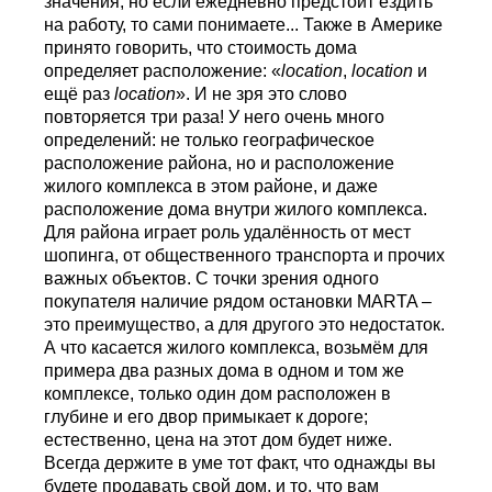
значения, но если ежедневно предстоит ездить
на работу, то сами понимаете... Также в Америке
принято говорить, что стоимость дома
определяет расположение: «
location
,
location
и
ещё раз
location
». И не зря это слово
повторяется три раза! У него очень много
определений: не только географическое
расположение района, но и расположение
жилого комплекса в этом районе, и даже
расположение дома внутри жилого комплекса.
Для района играет роль удалённость от мест
шопинга, от общественного транспорта и прочих
важных объектов. С точки зрения одного
покупателя наличие рядом остановки MARTA –
это преимущество, а для другого это недостаток.
А что касается жилого комплекса, возьмём для
примера два разных дома в одном и том же
комплексе, только один дом расположен в
глубине и его двор примыкает к дороге;
естественно, цена на этот дом будет ниже.
Всегда держите в уме тот факт, что однажды вы
будете продавать свой дом, и то, что вам