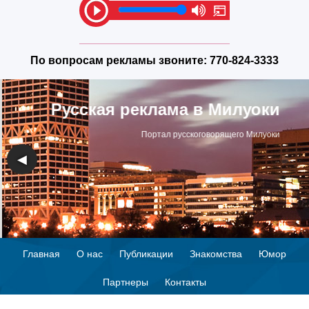
По вопросам рекламы звоните:
770-824-3333
Русская реклама в Милуоки
Портал русскоговорящего Милуоки
◀
▶
Главная
О нас
Публикации
Знакомства
Юмор
Партнеры
Контакты