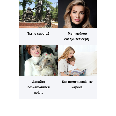
Ты не сирота?
Мэтчмейкер
соединяет серд..
Давайте
Как помочь ребенку
познакомимся
научит..
побл..