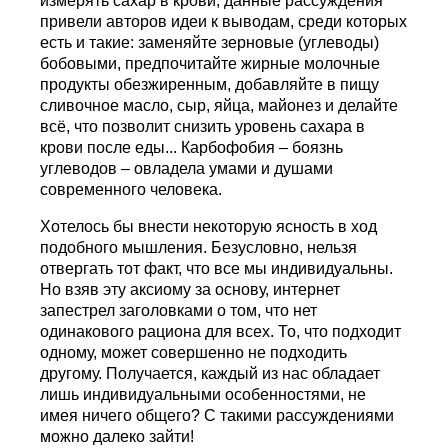
измерять сахар в крови; данные рассуждения
привели авторов идеи к выводам, среди которых
есть и такие: заменяйте зерновые (углеводы)
бобовыми, предпочитайте жирные молочные
продукты обезжиренным, добавляйте в пищу
сливочное масло, сыр, яйца, майонез и делайте
всё, что позволит снизить уровень сахара в
крови после еды... Карбофобия – боязнь
углеводов – овладела умами и душами
современного человека.
Хотелось бы внести некоторую ясность в ход
подобного мышления. Безусловно, нельзя
отвергать тот факт, что все мы индивидуальны.
Но взяв эту аксиому за основу, интернет
запестрел заголовками о том, что нет
одинакового рациона для всех. То, что подходит
одному, может совершенно не подходить
другому. Получается, каждый из нас обладает
лишь индивидуальными особенностями, не
имея ничего общего? С такими рассуждениями
можно далеко зайти!