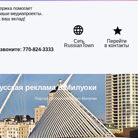
ержка помогает
наши медиапроекты.
 ваш вклад!
Сеть
Перейти
RussianTown
в контакты
звоните:
770-824-3333
усская реклама в Милуоки
Портал русскоговорящего Милуоки
▶