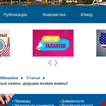
Публикации
Знакомства
Юмор
Milwaukee
►
Статьи
►
ные нужны, дедушки всякие важны!