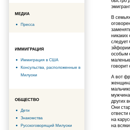
быстро д
эмигран
МЕДИА
В семьях
оговорен
Пресса
заменять
никаких 
следует
эйфории,
ИММИГРАЦИЯ
особым с
Иммиграция в США
маленьки
говорит 
Консульства, расположенные в
Милуоки
А вот фр
женщина,
мальчико
мужчина.
ОБЩЕСТВО
других в
Они стар
Дети
отвести 
Знакомства
на карус
Русскоговорящий Милуоки
на всяки