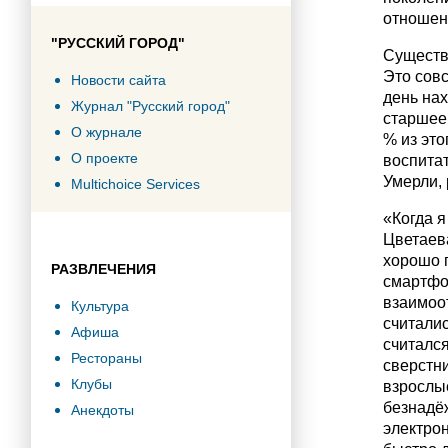
отношени
"РУССКИЙ ГОРОД"
Существу
Это сов
Новости сайта
день нах
Журнал "Русский город"
старшее 
О журнале
% из это
О проекте
воспитат
Умерли, 
Multichoice Services
«Когда я
Цветаева
хорошо п
РАЗВЛЕЧЕНИЯ
смартфон
взаимоо
Культура
считалис
Афиша
считался
Рестораны
сверстн
Клубы
взрослые
безнадё
Анекдоты
электрон