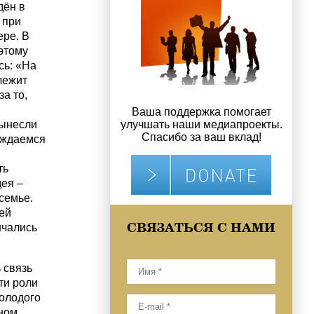
дён в
 при
ере. В
этому
сь: «На
лежит
за то,
Ваша поддержка помогает
вынесли
улучшать наши медиапроекты.
Спасибо за ваш вклад!
аждаемся
ть
ея –
семье.
ей
СВЯЗАТЬСЯ С НАМИ
нчались
 связь
ти роли
молодого
вном