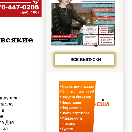
всякие
ВСЕ ВЫПУСКИ
дедушек
arents
 в
ое
ле Дня
 был