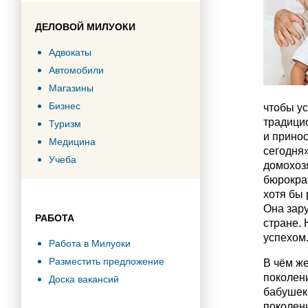
ДЕЛОВОЙ МИЛУОКИ
Адвокаты
Автомобили
Магазины
Бизнес
чтобы у
традици
Туризм
и прино
Медицина
сегодня»
Учеба
домохоз
бюрокра
хотя бы 
Она зар
РАБОТА
стране. 
успехом
Работа в Милуоки
Разместить предложение
В чём же
поколени
Доска вакансий
бабушек 
поколени