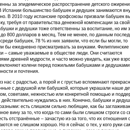
венны за эпидемическое распространение детского ожирени
 В Испании большинство бабушек и дедушек занимаются вн
но. В 2010 году испанские профсоюзы призвали бабушек в
ку, требуя от правительства денежной компенсации за свой 
бушки и дедушки тоже ответственны за воспитание, но им з
 до 800 долларов в месяц. Тем не менее, по данным послед
среди бабушек, 78 % из них заявили, что если бы могли, то
ли бы ежедневно присматривать за внуками. Филиппинские
ки – самые уважаемые в обществе люди. Они считаются
ями древней мудрости, и часто можно увидеть, как уже взр
реклоняют колени перед пожилыми бабушками и дедушками 
ности и почтения.
з нас с радостью, а порой и с грустью вспоминают прекрас
нные с дедушкой или бабушкой, которые украшали наше де
ом, советами, нежностью или конкретной помощью и подде
 действительно нуждались в них. Конечно, бабушки и дедуш
разными: есть слишком сильно любящие, как бы заглажив
ное вину за то, что когда-то сами были слишком строги со 
есть отстранённые – зачастую из-за того, что их отношения 
ются не слишком хорошо. Но я сейчас о тех, у кого руки с