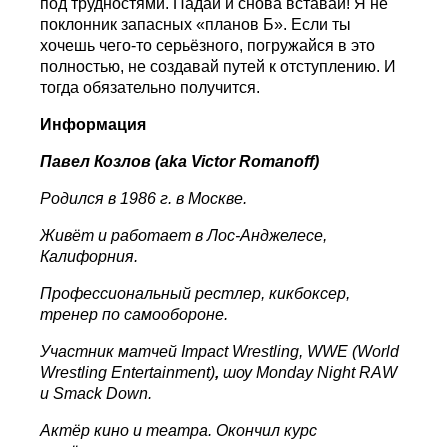
под трудностями. Падай и снова вставай! Я не
поклонник запасных «планов Б». Если ты
хочешь чего-то серьёзного, погружайся в это
полностью, не создавай путей к отступлению. И
тогда обязательно получится.
Информация
Павел Козлов (
aka
Victor
Romanoff
)
Родился в 1986 г. в Москве.
Живёт и работает в Лос-Анджелесе,
Калифорния.
Профеccиональный рестлер, кикбоксер,
тренер по самообороне.
Участник
матчей
Impact Wrestling
,
WWE (World
Wrestling Entertainment)
,
шоу
Monday Night RAW
и
Smack Down.
Актёр кино и театра. Окончил курс