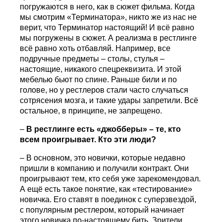
погружаются в него, как в сюжет фильма. Когда
мы смотрим «Терминатора», никто же из нас не
верит, что Терминатор настоящий! И всё равно
мы погружены в сюжет. А реализма в рестлинге
всё равно хоть отбавляй. Например, все
подручные предметы – столы, стулья –
настоящие, никакого спецреквизита. И этой
мебелью бьют по спине. Раньше били и по
голове, но у рестлеров стали часто случаться
сотрясения мозга, и такие удары запретили. Всё
остальное, в принципе, не запрещено.
–
В рестлинге есть «джобберы» – те, кто
всем проигрывает. Кто эти люди?
– В основном, это новички, которые недавно
пришли в компанию и получили контракт. Они
проигрывают тем, кто себя уже зарекомендовал.
А ещё есть такое понятие, как «тестирование»
новичка. Его ставят в поединок с суперзвездой,
с популярным рестлером, который начинает
этого новичка по-настоящему бить. Зрители