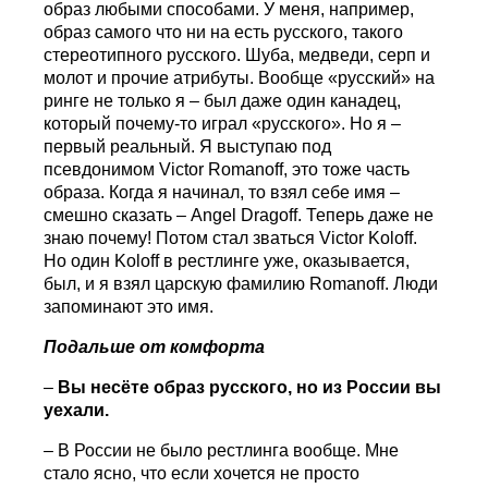
образ любыми способами. У меня, например,
образ самого что ни на есть русского, такого
стереотипного русского. Шуба, медведи, серп и
молот и прочие атрибуты. Вообще «русский» на
ринге не только я – был даже один канадец,
который почему-то играл «русского». Но я –
первый реальный. Я выступаю под
псевдонимом Victor Romanoff, это тоже часть
образа. Когда я начинал, то взял себе имя –
смешно сказать – Аngel Dragoff. Теперь даже не
знаю почему! Потом стал зваться Victor Koloff.
Но один Koloff в рестлинге уже, оказывается,
был, и я взял царскую фамилию Romanoff. Люди
запоминают это имя.
Подальше от комфорта
–
Вы несёте образ русского, но из России вы
уехали.
– В России не было рестлинга вообще. Мне
стало ясно, что если хочется не просто