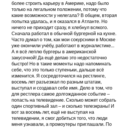
более строить карьеру в Америке, надо было
только на легальном положении, потому что
какие возможности у нелегала? В общем, вторая
попытка удалась, и я оказался в Атланте. Но
ничего не приходит сразу, я хлебнул всякого.
Сначала работал в обычной бургерной на кухне.
Часто думал о том, как мои сокурсники в Москве
уже окончили учёбу, работают в журналистике...
А я всё леплю бургеры в американской
закусочной! Да ещё делаю это недостаточно
быстро! Но в такие моменты надо напоминать
себе, что это только ступеньки, дальше всё
изменится. Я сосредоточился на рестлинге,
восемь лет разъезжал по разным штатам,
выступал и создавал себе имя. Дело в том, что
для рестлера самое долгожданное событие –
попасть на телевидение. Сколько может собрать
один спортивный зал – и сколько телеэкраны! И
вот за восемь лет, ещё не выступая на
телевидении, я смог добиться того, что люди
меня узнавали, а промоутеры приглашали. По