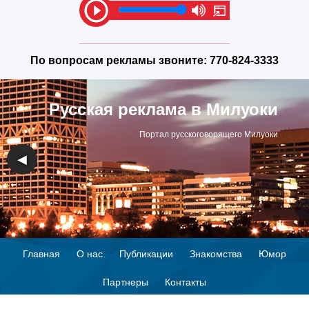
По вопросам рекламы звоните:
770-824-3333
Русская реклама в Милуоки
Портал русскоговорящего Милуоки
◀
▶
Главная
О нас
Публикации
Знакомства
Юмор
Партнеры
Контакты