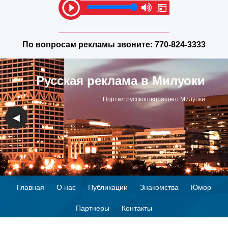
По вопросам рекламы звоните:
770-824-3333
Русская реклама в Милуоки
Портал русскоговорящего Милуоки
◀
▶
Главная
О нас
Публикации
Знакомства
Юмор
Партнеры
Контакты