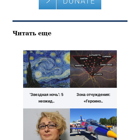
Читать еще
'Звездная ночь': 5
Зона отчуждения:
неожид..
«Героино..