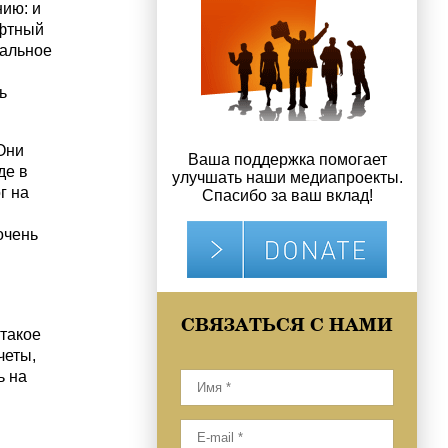
ию: и
афтный
тальное
ь
Они
Ваша поддержка помогает
де в
улучшать наши медиапроекты.
г на
Спасибо за ваш вклад!
очень
СВЯЗАТЬСЯ С НАМИ
такое
четы,
ь на