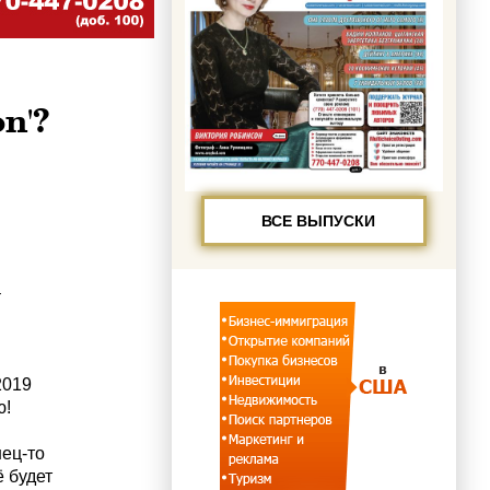
n'?
ВСЕ ВЫПУСКИ
–
2019
ю!
нец-то
ё будет