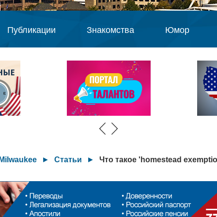
Публикации
Знакомства
Юмор
Milwaukee
►
Статьи
►
Что такое 'homestead exemptio