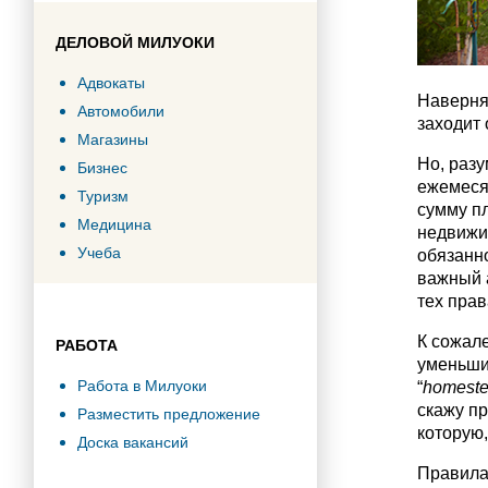
ДЕЛОВОЙ МИЛУОКИ
Адвокаты
Наверня
Автомобили
заходит 
Магазины
Но, разу
Бизнес
ежемеся
Туризм
сумму п
Медицина
недвижим
Учеба
обязанно
важный а
тех прав
К сожале
РАБОТА
уменьшит
Работа в Милуоки
“
homeste
скажу пр
Разместить предложение
которую,
Доска вакансий
Правила