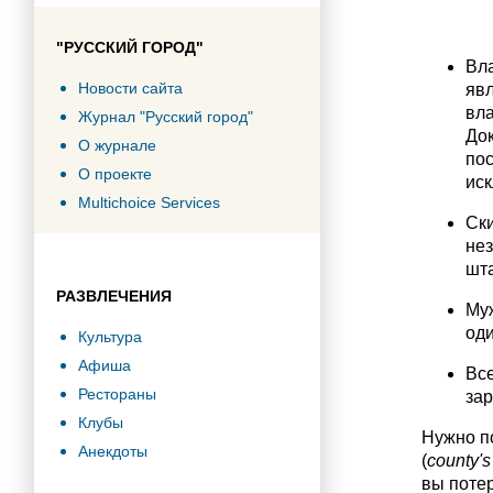
"РУССКИЙ ГОРОД"
Вла
Новости сайта
явл
вла
Журнал "Русский город"
До
О журнале
пос
О проекте
иск
Multichoice Services
Ски
нез
шта
РАЗВЛЕЧЕНИЯ
Муж
оди
Культура
Афиша
Все
Рестораны
зар
Клубы
Нужно п
Анекдоты
(
county
'
s
вы потер