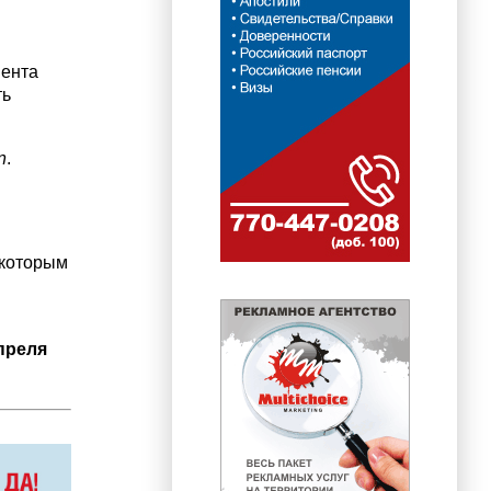
мента
ть
n
.
 которым
преля