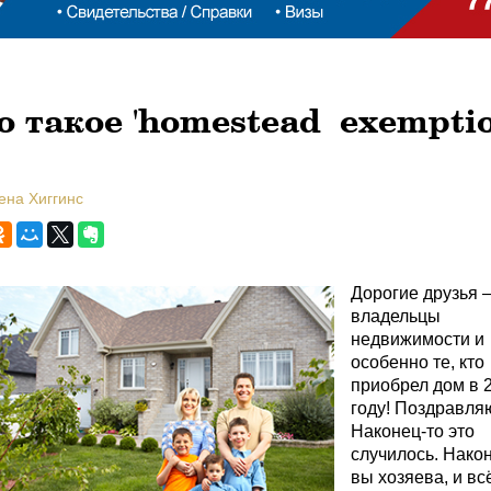
о такое 'homestead exemptio
ена Хиггинс
Дорогие друзья 
владельцы
недвижимости и
особенно те, кто
приобрел дом в 
году! Поздравля
Наконец-то это
случилось. Нако
вы хозяева, и вс