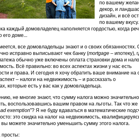
по вашему желан
декор, и ландш
дизайн, и всё ос
по вашему вкусу.
ка каждый домовладелец наполняется гордостью, когда реч
о его доме...
меется, все домовладельцы знают и о своих обязанностях. 
чно исправно выписывают чек банку (
mortgage
– ипотеку), г
латежа обычно уже включены оплата страховки дома и нало
ость. Всё правильно: во всех аспектах жизни у нас есть
сти и права. И сегодня я хочу обратить ваше внимание на 
спект – налоги на недвижимость – и рассказать о
ах, которые есть у вас как у домовладельца.
нию, не многие знают, что сумму налога можно значительно
ь, воспользовавшись вашим правом на льготы. Так что же 
ad exemption
”? Я не буду вдаваться в математические подс
осто: это скидка на налог на недвижимость, квалифицируяс
 вы можете значительно уменьшить сумму этого налога.
 просты: