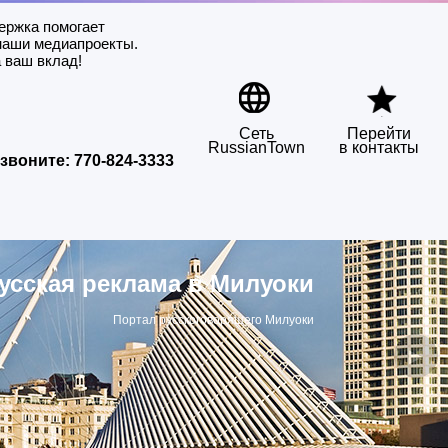
ержка помогает
наши медиапроекты.
 ваш вклад!
Сеть
Перейти
RussianTown
в контакты
звоните:
770-824-3333
усская реклама в Милуоки
Портал русскоговорящего Милуоки
▶