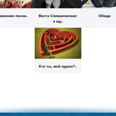
кинские песни..
Веста Спиваковская:
Обида
я жд..
Кто ты, мой идеал?..