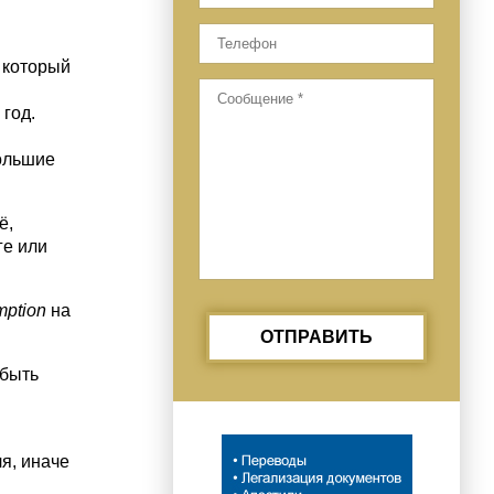
 который
 год.
большие
ё,
ге или
mption
на
ОТПРАВИТЬ
 быть
ля, иначе