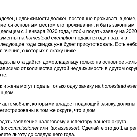
делец недвижимости должен постоянно проживать в доме,
яется основным местом его проживания, и быть законным
дельцем с 1 января 2020 года, чтобы подать заявку на 2020
кументы на
homestead exemption
подаются один раз, и в
ледующие годы скидка уже будет присутствовать. Есть не
лючения, о которых я скажу ниже.
дка-льгота даётся домовладельцу только на основное жиль
ависимо от количества другой недвижимости в другом окру
те.
 и жена могут подать только одну заявку на
homestead exe
н дом.
 автомобили, которыми владеет подающий заявку, должны
егистрированы в том же округе, что и дом.
одать заявление налоговому инспектору вашего округа
 tax commissioner
или
tax assessor
). Сделайте это до 1 апре
яете льготу до следующего года.