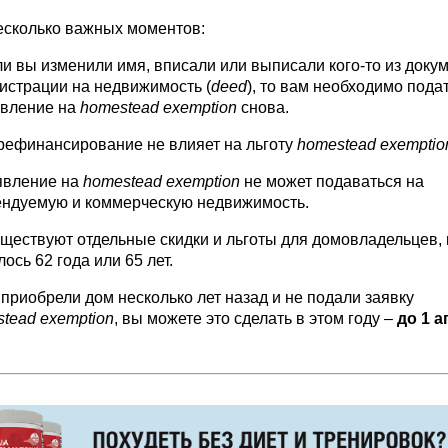
есколько важных моментов:
и вы изменили имя, вписали или выписали кого-то из доку
истрации на недвижимость (
deed
), то вам необходимо пода
явление на
homestead exemption
снова.
рефинансирование не влияет на льготу
homestead exemptio
явление на
homestead exemption
не может подаваться на
ендуемую и коммерческую недвижимость.
уществуют отдельные скидки и льготы для домовладельцев,
ось 62 года или 65 лет.
приобрели дом несколько лет назад и не подали заявку
tead exemption
, вы можете это сделать в этом году –
до 1 а