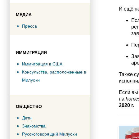
И ещё н
МЕДИА
Есл
Пресса
рег
за
Пе
ИММИГРАЦИЯ
За
ар
Иммиграция в США
Консульства, расположенные в
Также с
Милуоки
исполнил
Если вы 
на
homes
2020 г.
ОБЩЕСТВО
Дети
Знакомства
Русскоговорящий Милуоки