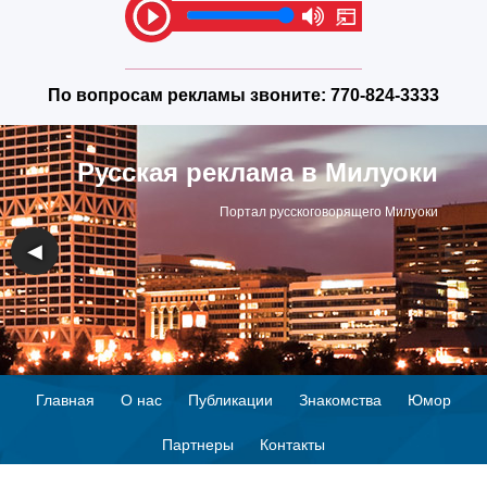
По вопросам рекламы звоните:
770-824-3333
Русская реклама в Милуоки
Портал русскоговорящего Милуоки
◀
▶
Главная
О нас
Публикации
Знакомства
Юмор
Партнеры
Контакты