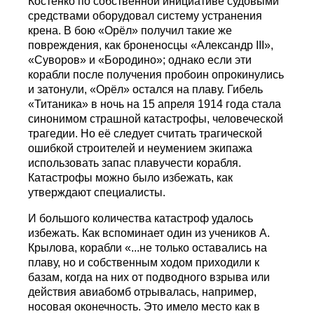
Костенко по собственной инициативе судовыми
средствами оборудовал систему устранения
крена. В бою «Орёл» получил такие же
повреждения, как броненосцы «Александр III»,
«Суворов» и «Бородино»; однако если эти
корабли после получения пробоин опрокинулись
и затонули, «Орёл» остался на плаву. Гибель
«Титаника» в ночь на 15 апреля 1914 года стала
синонимом страшной катастрофы, человеческой
трагедии. Но её следует считать трагической
ошибкой строителей и неумением экипажа
использовать запас плавучести корабля.
Катастрофы можно было избежать, как
утверждают специалисты.
И большого количества катастроф удалось
избежать. Как вспоминает один из учеников А.
Крылова, корабли «...не только оставались на
плаву, но и собственным ходом приходили к
базам, когда на них от подводного взрыва или
действия авиабомб отрывалась, например,
носовая оконечность. Это имело место как в