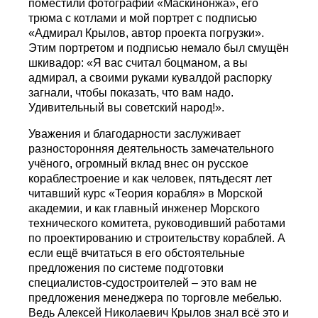
поместили фотографии «Маскинонжа», его
трюма с котлами и мой портрет с подписью
«Адмирал Крылов, автор проекта погрузки».
Этим портретом и подписью немало был смущён
шкивадор: «Я вас считал боцманом, а вы
адмирал, а своими руками кувалдой распорку
загнали, чтобы показать, что вам надо.
Удивительный вы советский народ!».
Уважения и благодарности заслуживает
разносторонняя деятельность замечательного
учёного, огромный вклад внес он русское
кораблестроение и как человек, пятьдесят лет
читавший курс «Теория корабля» в Морской
академии, и как главный инженер Морского
технического комитета, руководивший работами
по проектированию и строительству кораблей. А
если ещё вчитаться в его обстоятельные
предложения по системе подготовки
специалистов-судостроителей – это вам не
предложения менеджера по торговле мебелью.
Ведь Алексей Николаевич Крылов знал всё это и