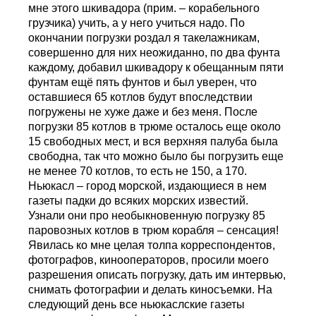
мне этого шкивадора (прим. – корабельного
грузчика) учить, а у него учиться надо. По
окончании погрузки роздал я такелажникам,
совершенно для них неожиданно, по два фунта
каждому, добавил шкивадору к обещанным пяти
фунтам ещё пять фунтов и был уверен, что
оставшиеся 65 котлов будут впоследствии
погружены не хуже даже и без меня. После
погрузки 85 котлов в трюме осталось еще около
15 свободных мест, и вся верхняя палуба была
свободна, так что можно было бы погрузить еще
не менее 70 котлов, то есть не 150, а 170.
Ньюкасл – город морской, издающиеся в нем
газеты падки до всяких морских известий.
Узнали они про необыкновенную погрузку 85
паровозных котлов в трюм корабля – сенсация!
Явилась ко мне целая толпа корреспондентов,
фотографов, кинооператоров, просили моего
разрешения описать погрузку, дать им интервью,
снимать фотографии и делать киносъемки. На
следующий день все ньюкаслские газеты