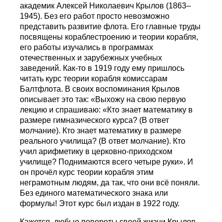
академик Алексей Николаевич Крылов (1863–
1945). Без его работ просто невозможно
представить развитие флота. Его главные труды
посвящены кораблестроению и теории корабля,
его работы изучались в программах
отечественных и зарубежных учебных
заведений. Как-то в 1919 году ему пришлось
читать курс теории корабля комиссарам
Балтфлота. В своих воспоминания Крылов
описывает это так: «Выхожу на свою первую
лекцию и спрашиваю: «Кто знает математику в
размере гимназического курса? (В ответ
молчание). Кто знает математику в размере
реального училища? (В ответ молчание). Кто
учил арифметику в церковно-приходском
училище? Поднимаются всего четыре руки». И
он прочёл курс теории корабля этим
неграмотным людям, да так, что они всё поняли.
Без единого математического знака или
формулы! Этот курс был издан в 1922 году.
Кажется, любые повороты своей жизни Крылов