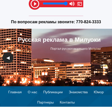
По вопросам рекламы звоните:
770-824-3333
Русская реклама в Милуоки
Портал русскоговорящего Милуоки
◀
▶
Главная
О нас
Публикации
Знакомства
Юмор
Партнеры
Контакты