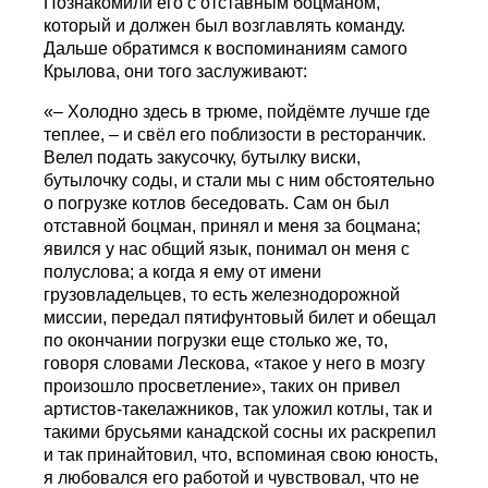
Познакомили его с отставным боцманом,
который и должен был возглавлять команду.
Дальше обратимся к воспоминаниям самого
Крылова, они того заслуживают:
«– Холодно здесь в трюме, пойдёмте лучше где
теплее, – и свёл его поблизости в ресторанчик.
Велел подать закусочку, бутылку виски,
бутылочку соды, и стали мы с ним обстоятельно
о погрузке котлов беседовать. Сам он был
отставной боцман, принял и меня за боцмана;
явился у нас общий язык, понимал он меня с
полуслова; а когда я ему от имени
грузовладельцев, то есть железнодорожной
миссии, передал пятифунтовый билет и обещал
по окончании погрузки еще столько же, то,
говоря словами Лескова, «такое у него в мозгу
произошло просветление», таких он привел
артистов-такелажников, так уложил котлы, так и
такими брусьями канадской сосны их раскрепил
и так принайтовил, что, вспоминая свою юность,
я любовался его работой и чувствовал, что не