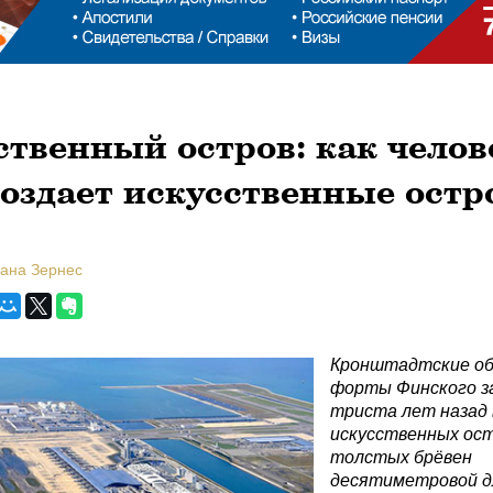
твенный остров: как челов
создает искусственные остр
лана Зернес
Кронштадтские о
форты Финского з
триста лет назад 
искусственных ост
толстых брёвен
десятиметровой д