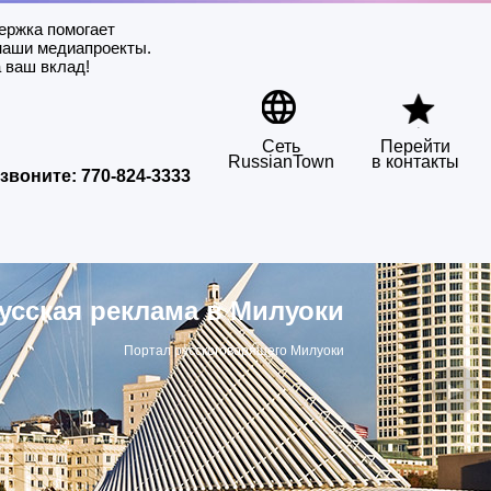
ержка помогает
наши медиапроекты.
 ваш вклад!
Сеть
Перейти
RussianTown
в контакты
звоните:
770-824-3333
усская реклама в Милуоки
Портал русскоговорящего Милуоки
▶