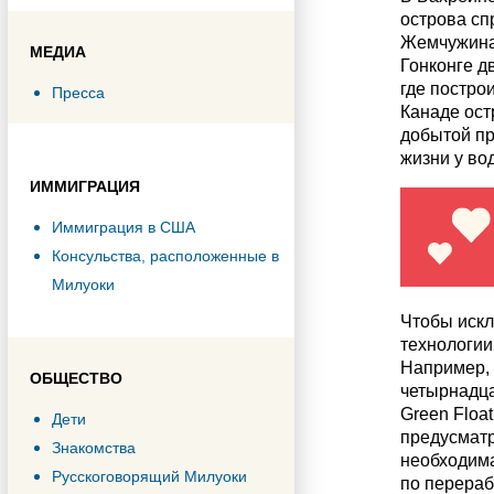
острова сп
Жемчужина 
МЕДИА
Гонконге д
где постро
Пресса
Канаде ост
добытой пр
жизни у во
ИММИГРАЦИЯ
Иммиграция в США
Консульства, расположенные в
Милуоки
Чтобы искл
технологии
Например, 
ОБЩЕСТВО
четырнадца
Green Floa
Дети
предусматр
Знакомства
необходима
Русскоговорящий Милуоки
по перераб