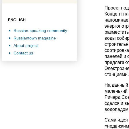
Проект под
Концепт пл
ENGLISH
напоминает
энергопотр
Russian-speaking community
разместить
Russiantown magazine
воды собир
строительн
About project
сортировка
Contact us
панелей и 
предлагают
Электроэне
станциями.
На данный 
маленький 
Ричард Сов
сдался и в
водопадом
Сама идея 
«недвижимо