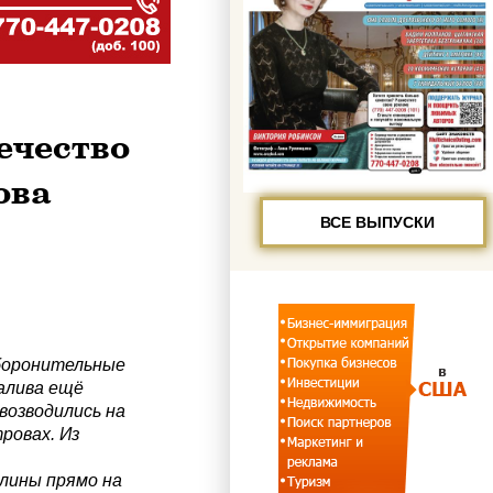
ечество
ова
ВСЕ ВЫПУСКИ
боронительные
алива ещё
возводились на
ровах. Из
лины прямо на