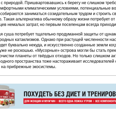
 с природой. Пришвартовавшись к берегу не слишком треб
комфортными климатическими условиями, потенциальные в
собираются заниматься созидательным трудом и строить св
. Такая альтернатива обычному образу жизни потребует от
ев немалых затрат, но первым поселенцам всегда приходи
я суша потребует тщательно продуманной защиты от цунам
родных катаклизмов. Однако при растущей численности на
удет буквально некуда, и искусственно созданные земли ког
уже не роскошью. «Мусорные» острова могли бы стать пре
очистки планеты от твёрдых отходов. Но только слишком ак
водного пространства тоже настораживает исследователей с
 на прибрежные экосистемы.