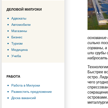
ДЕЛОВОЙ МИЛУОКИ
Адвокаты
Автомобили
Магазины
Бизнес
основание 
сильно пос
Туризм
сорваны, а
Медицина
или срубы 
Учеба
набросать 
Технологии
Быстрее вс
РАБОТА
остро. Лид
чего угодн
Работа в Милуоки
спрессован
Разместить предложение
сокращения
островами.
Доска вакансий
металлурги