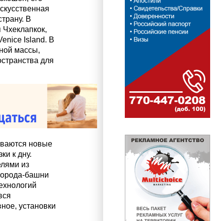
Искусственная
трану. В
 Чхеклапкок,
nice Island. В
ной массы,
остранства для
ываются новые
и к дну.
елями из
 города-башни
технологий
вся
ное, установки