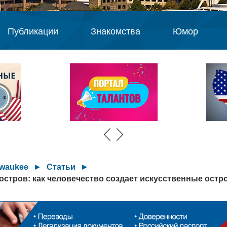
Публикации
Знакомства
Юмор
lwaukee
►
Статьи
►
стров: как человечество создает искусственные остр