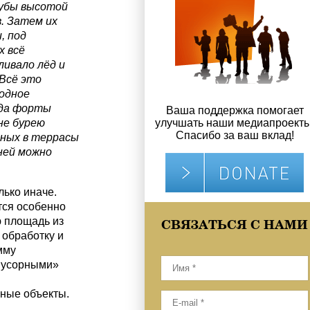
рубы высотой
. Затем их
, под
 всё
ливало лёд и
 Всё это
одное
ода форты
Ваша поддержка помогает
не бурею
улучшать наши медиапроекты
Спасибо за ваш вклад!
нных в террасы
ней можно
лько иначе.
тся особенно
ю площадь из
СВЯЗАТЬСЯ С НАМИ
 обработку и
мму
«мусорными»
вные объекты.