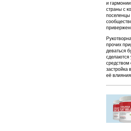
и гармонии
страны с 
поселенцы 
сообщество
приверженц
Рукотворна
прочих при
деваться б
сделаются 
средством 
застройка 
её влияния