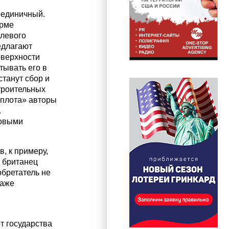
 единичный.
орме
улевого
едлагают
оверхности
тывать его в
танут сбор и
троительных
«плота» авторы
.
новыми
, к примеру,
о британец
обретатель не
даже
т государства