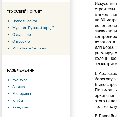
Искусствен
строительн
"РУССКИЙ ГОРОД"
мягком гли
на 30 метр
Новости сайта
использова
Журнал "Русский город"
закачивали
О журнале
контролиро
О проекте
аэропорта,
для борьбы
Multichoice Services
регулируем
колонн нео
землетрясен
РАЗВЛЕЧЕНИЯ
В Арабских
береговую 
Культура
Было спрое
Афиша
Пальмовых 
Рестораны
архипелаг 
Клубы
этого неве
только нат
Анекдоты
В Бахрейне