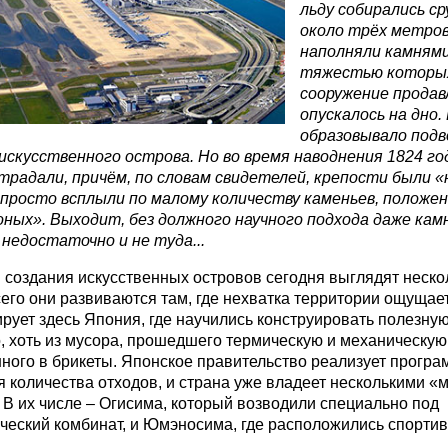
льду собирались с
около трёх метров
наполняли камнями
тяжестью которых
сооружение продав
опускалось на дно.
образовывало подв
искусственного острова. Но во время наводнения 1824 г
традали, причём, по словам свидетелей, крепости были «
 просто всплыли по малому количеству каменьев, положе
оных». Выходит, б
ез должного научного подхода даже кам
недостаточно и не туда...
 создания искусственных островов сегодня выглядят неско
его они развиваются там, где нехватка территории ощущае
ирует здесь Япония, где научились конструировать полезну
о, хоть из мусора, прошедшего термическую и механическую
ного в брикеты. Японское правительство реализует програ
 количества отходов, и страна уже владеет несколькими 
 В их числе – Огисима, который возводили специально под
ческий комбинат, и Юмэносима, где расположились спорти