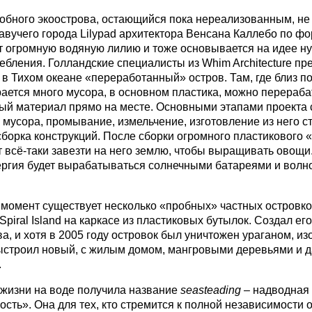
обного экоострова, остающийся пока нереализованным, не
авучего города Lilypad архитектора Венсана Каллебо по ф
 огромную водяную лилию и тоже основывается на идее н
ебления. Голландские специалисты из Whim Architecture пр
 в Тихом океане «переработанный» остров. Там, где близ п
ается много мусора, в основном пластика, можно перераба
ый материал прямо на месте. Основными этапами проекта с
 мусора, промывание, измельчение, изготовление из него с
сборка конструкций. После сборки огромного пластикового 
 всё-таки завезти на него землю, чтобы выращивать овощи
ргия будет вырабатываться солнечными батареями и вол
момент существует несколько «пробных» частных островков
Spiral Island на каркасе из пластиковых бутылок. Создал ег
а, и хотя в 2005 году островок был уничтожен ураганом, из
ыстроил новый, с жилым домом, мангровыми деревьями и 
.
жизни на воде получила название
s
easteading
– надводная
сть». Она для тех, кто стремится к полной независимости о