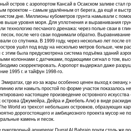
ный остров с аэропортом Кансай в Осакском заливе стал 
ым проектом – самым удалённым от берега, да ещё и выст
нистом дне. Миллионы кубометров грунта намывали с помо
ов выше уровня моря. Для уплотнения и выравнивания гру
ли технологию песчаного дренажа: через полые сваи в гли
 песок, после чего сваи поднимали обратно. Выравнивание
вали со спутника. В 1999 году, через несколько лет после о
 остров ушёл под воду на несколько метров больше, чем ра
 с этим была предусмотрена система подъёма зданий аэро
ыми колоннами с датчиками, подающими сигнал о том, высо
бходимо скорректировать. Аэропорт выдержал даже разру
ие 1995 г. и тайфун 1998-го.
 Эмиратах, где из-за жары особенно ценен выход к океану, 
линию или намыть простой по форме участок показалось н
ктировано настоящее произведение островного искусства 
острова (Джумейра, Дейра и Джебель Али) в виде раскиди
The World из трехсот небольших островков, образующих кар
роятно дорогостоящего и амбициозного проекта мусор не по
уральные камень и песок.
 рукотворный архипелаг Durrat Al Bahrain почти столь же ро