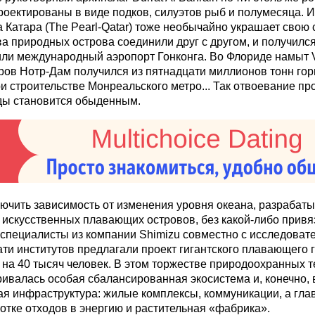
роектированы в виде подков, силуэтов рыб и полумесяца. 
Катара (The Pearl-Qatar) тоже необычайно украшает свою с
ва природных острова соединили друг с другом, и получился
или международный аэропорт Гонконга. Во Флориде намыт Ve
ров Нотр-Дам получился из пятнадцати миллионов тонн гор
и строительстве Монреальского метро... Так отвоевание пр
ды становится обыденным.
ючить зависимость от изменения уровня океана, разрабат
 искусственных плавающих островов, без какой-либо привязк
специалисты из компании Shimizu совместно с исследоват
ти институтов предлагали проект гигантского плавающего
t на 40 тысяч человек. В этом торжестве природоохранных 
ивалась особая сбалансированная экосистема и, конечно, 
я инфраструктура: жилые комплексы, коммуникации, а глав
отке отходов в энергию и растительная «фабрика».