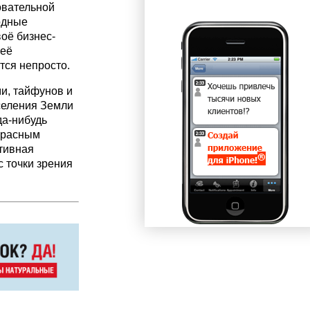
овательной
одные
оё бизнес-
 её
тся непросто.
и, тайфунов и
селения Земли
да-нибудь
красным
тивная
 точки зрения