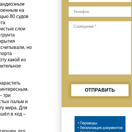
грандиозным
роенным на
щью 80 судов
нта
нистые слои
 грунта
ткрытия
ссчитывали, но
порта
ту какой из
шительное
нарастить
еинтересным.
ОТПРАВИТЬ
– три
стых пальм и
ту мира. Для
шёл в ход –
скошен, его