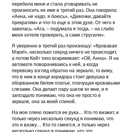
перебила меня и стала уговаривать не
произносить ее имя в третий раз. Она говорила:
«Анна, не надо, я боюсь», «Девочки, давайте
прекратим» и что-то еще в этом духе. От чего я
завелась. «Ага, – подумала я тогда, – на слабо
меня хотели проверить, а сами струсили».
Я уверенно в третий раз произношу: «Кровавая
Мэри!», несколько секунд ничего не происходит,
а потом Кейт тихо вскрикивает: «Ой, Анна». Я на
автомате поворачиваюсь к ней, а когда
перевожу взгляд обратно на зеркало, то вижу,
что в нем в конце коридора стоит девушка в
оборванном белом платье, плачущая кровавыми
слезами. Она делает пару шагов ко мне, и я
запоздало понимаю, что она не просто в
зеркале, она за моей спиной.
На мое плечо ложится ее рука… Кто-то визжит, и
только через несколько секунд я понимаю, что
это я визжу… Кто-то смеется, и только через
несколько секунд я понимаю, что это