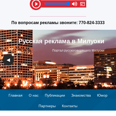
По вопросам рекламы звоните:
770-824-3333
Русская реклама в Милуоки
Портал русскоговорящего Милуоки
◀
▶
Главная
О нас
Публикации
Знакомства
Юмор
Партнеры
Контакты