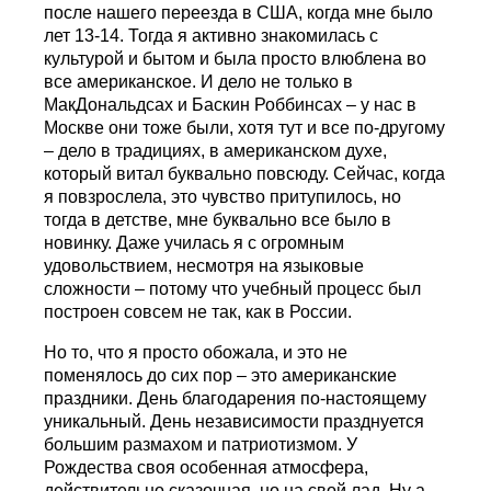
после нашего переезда в США, когда мне было
лет 13-14. Тогда я активно знакомилась с
культурой и бытом и была просто влюблена во
все американское. И дело не только в
МакДональдсах и Баскин Роббинсах – у нас в
Москве они тоже были, хотя тут и все по-другому
– дело в традициях, в американском духе,
который витал буквально повсюду. Сейчас, когда
я повзрослела, это чувство притупилось, но
тогда в детстве, мне буквально все было в
новинку. Даже училась я с огромным
удовольствием, несмотря на языковые
сложности – потому что учебный процесс был
построен совсем не так, как в России.
Но то, что я просто обожала, и это не
поменялось до сих пор – это американские
праздники. День благодарения по-настоящему
уникальный. День независимости празднуется
большим размахом и патриотизмом. У
Рождества своя особенная атмосфера,
действительно сказочная, но на свой лад. Ну а