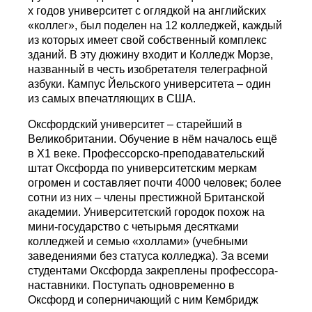
х годов университет с оглядкой на английских
«коллег», был поделен на 12 колледжей, каждый
из которых имеет свой собственный комплекс
зданий. В эту дюжину входит и Колледж Морзе,
названный в честь изобретателя телеграфной
азбуки. Кампус Йельского университета – один
из самых впечатляющих в США.
Оксфордский университет – старейший в
Великобритании. Обучение в нём началось ещё
в Х1 веке. Профессорско-преподавательский
штат Оксфорда по университетским меркам
огромен и составляет почти 4000 человек; более
сотни из них – члены престижной Британской
академии. Университетский городок похож на
мини-государство с четырьмя десятками
колледжей и семью «холлами» (учебными
заведениями без статуса колледжа). За всеми
студентами Оксфорда закреплены профессора-
наставники. Поступать одновременно в
Оксфорд и соперничающий с ним Кембридж