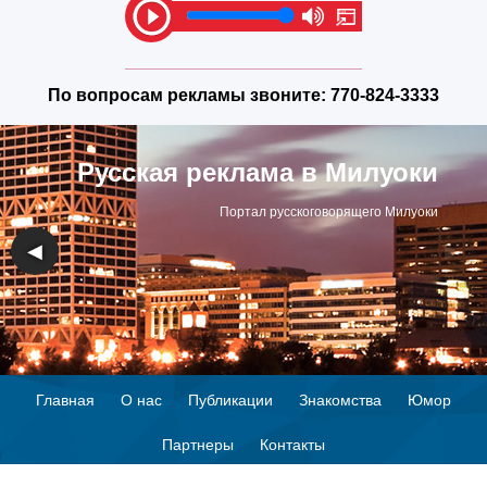
По вопросам рекламы звоните:
770-824-3333
Русская реклама в Милуоки
Портал русскоговорящего Милуоки
◀
▶
Главная
О нас
Публикации
Знакомства
Юмор
Партнеры
Контакты