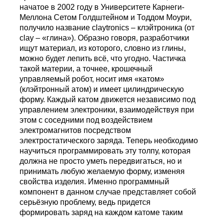
начатое в 2002 году в Университете Карнеги-
Меллона Сетом Голдштейном и Тоддом Моури,
получило название claytronics – клэйтроника (от
clay – «глина»). Образно говоря, разработчики
ищут материал, из которого, словно из глины,
можно будет лепить всё, что угодно. Частичка
такой материи, а точнее, крошечный
управляемый робот, носит имя «катом»
(клэйтронный атом) и имеет цилиндрическую
форму. Каждый катом движется независимо под
управлением электроники, взаимодействуя при
этом с соседними под воздействием
электромагнитов посредством
электростатического заряда. Теперь необходимо
научиться программировать эту толпу, которая
должна не просто уметь передвигаться, но и
принимать любую желаемую форму, изменяя
свойства изделия. Именно программный
компонент в данном случае представляет собой
серьёзную проблему, ведь придется
формировать заряд на каждом катоме таким