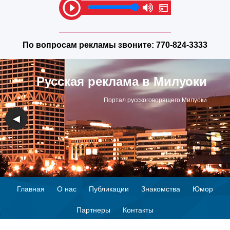
По вопросам рекламы звоните:
770-824-3333
Русская реклама в Милуоки
Портал русскоговорящего Милуоки
◀
▶
Главная
О нас
Публикации
Знакомства
Юмор
Партнеры
Контакты