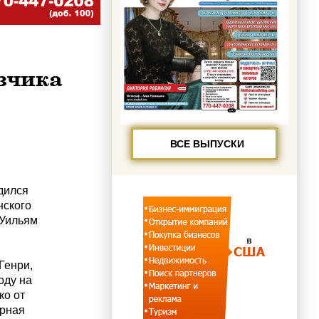
азчика
ВСЕ ВЫПУСКИ
дился
нского
 Уильям
Генри,
оду на
ко от
ерная