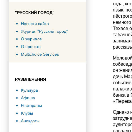
года, ко
язык, по
"РУССКИЙ ГОРОД"
пёстрог
немного 
Новости сайта
Техасе о
Журнал "Русский город"
табачно
О журнале
занимал
О проекте
рассказы
Multichoice Services
Молодой
собеседн
он женил
дочь Ма
РАЗВЛЕЧЕНИЯ
событием
налажива
Культура
банка в
Афиша
«Перекат
Рестораны
Однако 
Клубы
затрудне
Анекдоты
аудиторс
сделало 