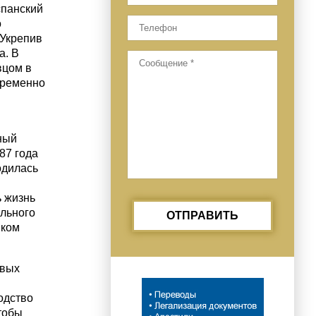
спанский
о
 Укрепив
а. В
вцом в
временно
ный
87 года
одилась
ь жизнь
ального
ОТПРАВИТЬ
иком
овых
одство
чтобы