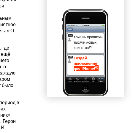
ри
льным
риятное
исал О.
 где
н ещё
шего
нью-
 каждую
жаром
у было
период в
оих
ник»,
. Герои
 И