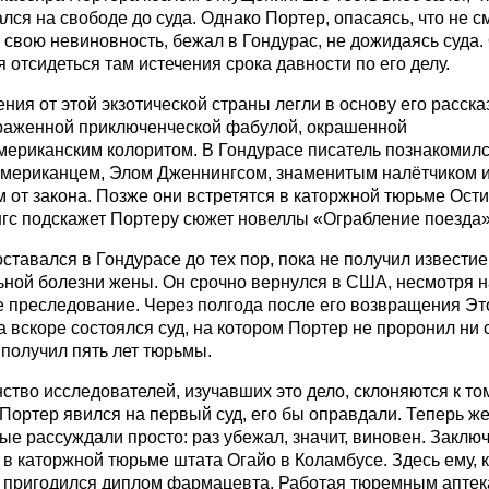
ался на свободе до суда. Однако Портер, опасаясь, что не с
 свою невиновность, бежал в Гондурас, не дожидаясь суда.
 отсидеться там истечения срока давности по его делу.
ния от этой экзотической страны легли в основу его расска
раженной приключенческой фабулой, окрашенной
мериканским колоритом. В Гондурасе писатель познакомилс
американцем, Элом Дженнингсом, знаменитым налётчиком и
 от закона. Позже они встретятся в каторжной тюрьме Ости
гс подскажет Портеру сюжет новеллы «Ограбление поезда»
ставался в Гондурасе до тех пор, пока не получил известие
ьной болезни жены. Он срочно вернулся в США, несмотря н
е преследование. Через полгода после его возвращения Эт
а вскоре состоялся суд, на котором Портер не проронил ни 
 получил пять лет тюрьмы.
тво исследователей, изучавших это дело, склоняются к том
Портер явился на первый суд, его бы оправдали. Теперь ж
е рассуждали просто: раз убежал, значит, виновен. Заклю
в каторжной тюрьме штата Огайо в Коламбусе. Здесь ему, к
, пригодился диплом фармацевта. Работая тюремным аптек