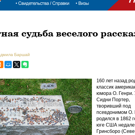
ная судьба веселого расск
юдмила Баршай
160 лет назад ро
классик америка
юмора О. Генри.
Сидни Портер,
творивший под
псевдонимом О. 
родился в 1862 г
юге США недале
Гринсборо (Сев