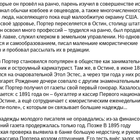
торые он провёл на ранчо, парень изучил в совершенстве и
знал обычаи ковбоев и овцеводов, а также многочисленног
о люда, населяющего пока ещё малообжитую окраину США.
своё здоровье, Портер переселяется в Остин, столицу штат
н освоил много профессий – трудился на ранчо, был прода
й лавке, служил клерком в земельном управлении. Но одно
ся и самообразованием, писал маленькие юмористические
 и пробовал рассылать их в редакции.
 Портер становился популярен в обществе как заниматель
ик и остроумный карикатурист. Там же, в Остине, в июне 18
ся на очаровательной Этол Эстес, а через три года у них р
ргарет. Рождение дочери совпало с другим знаменательным
: Портер получил от газеты свой первый гонорар. Казалос
ется: с 1891 года он – бухгалтер и кассир Первого национ
 Остине, а ещё сотрудничает с юмористическим еженедельн
и-поле», с которым он связывает большие надежды...
надежды молодого писателя не оправдались: из-за финанс
ний газета продержалась только год. Позже В 1895 году
кая проверка выявила в банке большую недостачу, и руков
кассира Портера козлом отпущения. Его тесть внёс залог, 