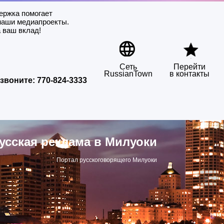
ержка помогает
наши медиапроекты.
 ваш вклад!
Сеть
Перейти
RussianTown
в контакты
звоните:
770-824-3333
усская реклама в Милуоки
Портал русскоговорящего Милуоки
▶