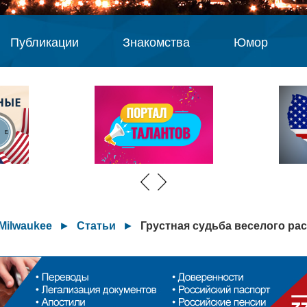
Публикации
Знакомства
Юмор
Milwaukee
►
Статьи
►
Грустная судьба веселого рас