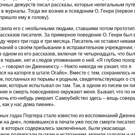
ночных дежурств писал рассказы, которые нелегальным пут
в журналы. Тогда же возник и псевдоним О. Генри (первое 
пришло ему в голову).
свела его с необычными людьми, ставшими потом прототи
рассказов писателя. За примерное поведение О. Генри был
ду через три года и три месяца. Писатель не оставил никак
наний о своём пребывании в исправительном учреждении;
 в одном из его рассказов, включая те четырнадцать, что бы
в тюрьме, нет и следов упоминания о ней. «Я глубоко похо
 – говорил он Дженнингсу. – Никто никогда не узнает, что я
ся на каторге в штате Огайо». Вместе с тем, сохранилось н
ем, посланных из тюрьмы к родным, свидетельствующих о с
ии, которые испытывал он там. Так, в одном из писем он п
ние и смерть повседневно окружают меня. Бывает, что по 
очь кто-нибудь умирает. Самоубийство здесь – вещь сове
 как у нас дома пикник».
ных годах Портера стало известно из воспоминаний Дженн
и на дне», появившихся в печати уже после смерти писател
, в которых содержались заключённые, были ужасающи.
иков подвергали пыткам и истязаниям, морили голодом и и