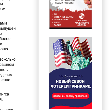
ём
имя,
пами
 выпущен
их
 более
ли
роню
есколько
трашном
ишет:
неделям
ршенно
ингса
я.
знуряли