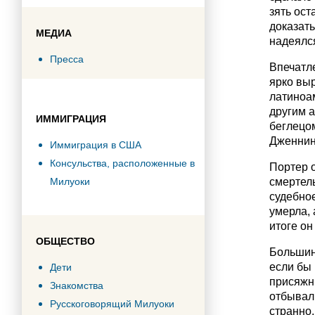
зять ост
доказать
МЕДИА
надеялся
Пресса
Впечатле
ярко вы
латиноа
другим 
ИММИГРАЦИЯ
беглецом
Дженнин
Иммиграция в США
Консульства, расположенные в
Портер о
Милуоки
смертел
судебно
умерла, 
итоге он
ОБЩЕСТВО
Большинс
если бы 
Дети
присяжны
Знакомства
отбывал 
Русскоговорящий Милуоки
странно