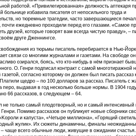
ьной работой. «Привилегированная» должность аптекаря п
 больнице избавила писателя от непосильного труда и
ельств, но тюремные трагедии, часто завершающиеся печа
, почти ежедневно проходили перед его глазами. «Самое п
еть друзей, которые говорят вам всегда чистую правду», – п
своём друге Дженнингсе.
свобождения из тюрьмы писатель перебирается в Нью-Йорк,
ает связи со многими журналами и газетами. На свободе о
асливо озирался, боясь, что кто-нибудь в нём признает быв
ного. О. Генри подписал контракт с самой многотиражной 
 газетой, согласно которому он должен был писать рассказ
Платили щедро – по 100 долларов за рассказ. Писатель с 
а перо, выдавая в год несколько больше нормы. В 1904 год
но 66 рассказов, в следующем – 64.
л не только самый плодотворный, но и самый интенсивный 
 Генри. Помимо рассказов он публикует новые сборники св
«Koрoли и капуста», «Четыре миллиона», «Горящий светиль
одный жулик». Их сюжеты динамичны, финалы неожиданны
 – чаще всего обычные люди, живущие в ожидании счастья.