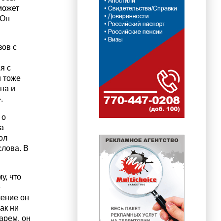
может
 Он
зов с
я с
 тоже
на и
.
 о
а
ол
слова. В
у, что
е
чение он
ак ни
арем, он