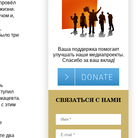
 провёл
жизни.
чом и,
,
было три
Ваша поддержка помогает
улучшать наши медиапроекты.
Спасибо за ваш вклад!
ль
ступил
рмацевта.
СВЯЗАТЬСЯ С НАМИ
 с этим
е
те два