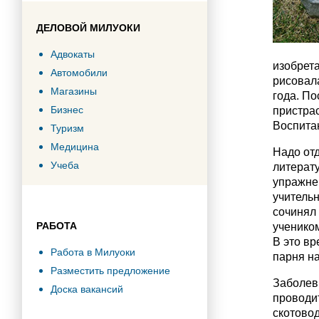
ДЕЛОВОЙ МИЛУОКИ
Адвокаты
изобрет
Автомобили
рисовала
Магазины
года. По
Бизнес
пристрас
Воспитан
Туризм
Медицина
Надо от
Учеба
литерат
упражне
учитель
сочинял
РАБОТА
учеником
В это вр
Работа в Милуоки
парня на
Разместить предложение
Заболев 
Доска вакансий
проводит
скотовод