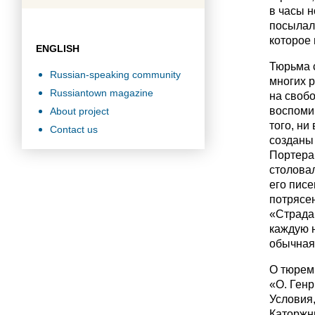
в часы 
посылал 
которое 
ENGLISH
Тюрьма 
Russian-speaking community
многих 
Russiantown magazine
на свобо
воспоми
About project
того, ни
Contact us
созданы 
Портера,
столовал
его пис
потрясен
«Страда
каждую н
обычная,
О тюрем
«О. Генр
Условия
Каторжн