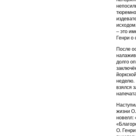
непосил
тюремной
издеват
исходом
– это им
Генри о 
После о
налажив
долго оп
заключён
йоркской
неделю. 
взялся з
напечата
Наступи
жизни О.
новелл: 
«Благор
О. Генри