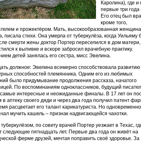
Каролина), где и
первые три года 
Его отец был вра
кроме того,
ателем и прожектёром. Мать, высокообразованная женщина
, писала стихи. Она умерла от туберкулёза, когда Уильяму 
сле смерти жены доктор Портер переселился в дом матери,
тился к выпивке и вскоре забросил врачебную практику.
ием детей занялась его сестра, мисс Эвелина.
дать должное: Эвелина всемерно способствовала развитию
урных способностей племянника. Одним его из любимых
ний было придумывание продолжения рассказа, начатого
ницей. По воспоминаниям одноклассников, будущий писате
 самые интересные и неожиданные финалы. В 17 лет он по
 в аптеку своего дяди и через два года получил патент фа
емя расцветает его талант карикатуриста. Но одновременно
чал мучить кашель – признак надвигающейся чахотки.
туберкулёзом, по совету врачей Портер уезжает в Техас, гд
 следующие пятнадцать лет. Первые два года он живёт на
ческой ферме друзей, мечтая поправить своё здоровье. За 