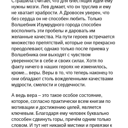
Страшила считает, что для блестящих идей ему
нужны мозги. Лев думает, что он труслив и ему
не хватает храбрости. А Дровосек уверен, что
без сердца он не способен любить. Только
Волшебник Изумрудного города способен
восполнить эти пробелы и даровать им
желанные качества. На пути героев встречается
множество препятствий, которые они прекрасно
преодолевают, однако только после приема у
Волшебника они выходят с чувством
уверенности в себе и своих силах. Хотя по
факту ничего в наших героях не изменилось,
кроме... веры. Веры в то, что теперь наконец-то
они обладают столь вожделенными качествами
мудрости, смелости и сердечности.
А ведь вера – это такое особое состояние,
которое, согласно практически всем книгам по
мотивации и достижению целей, является
ключевым. Благодаря ему человек буквально
способен сдвинуть горы, причём одним только
словом. И тут нет никакой мистики и привязки к