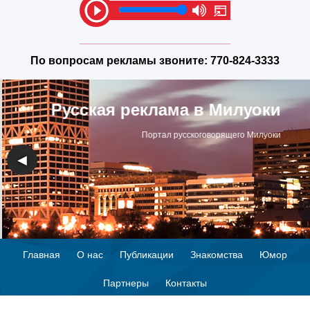
По вопросам рекламы звоните:
770-824-3333
Русская реклама в Милуоки
Портал русскоговорящего Милуоки
◀
▶
Главная
О нас
Публикации
Знакомства
Юмор
Партнеры
Контакты