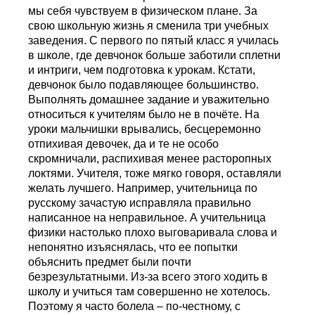
мы себя чувствуем в физическом плане. За
свою школьную жизнь я сменила три учебных
заведения. С первого по пятый класс я училась
в школе, где девчонок больше заботили сплетни
и интриги, чем подготовка к урокам. Кстати,
девчонок было подавляющее большинство.
Выполнять домашнее задание и уважительно
относиться к учителям было не в почёте. На
уроки мальчишки врывались, бесцеремонно
отпихивая девочек, да и те не особо
скромничали, распихивая менее расторопных
локтями. Учителя, тоже мягко говоря, оставляли
желать лучшего. Например, учительница по
русскому зачастую исправляла правильно
написанное на неправильное. А учительница
физики настолько плохо выговаривала слова и
непонятно изъяснялась, что ее попытки
объяснить предмет были почти
безрезультатными. Из-за всего этого ходить в
школу и учиться там совершенно не хотелось.
Поэтому я часто болела – по-честному, с