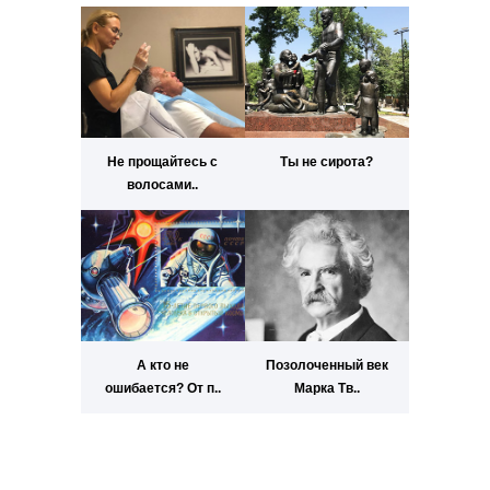
Не прощайтесь с
Ты не сирота?
волосами..
А кто не
Позолоченный век
ошибается? От п..
Марка Тв..