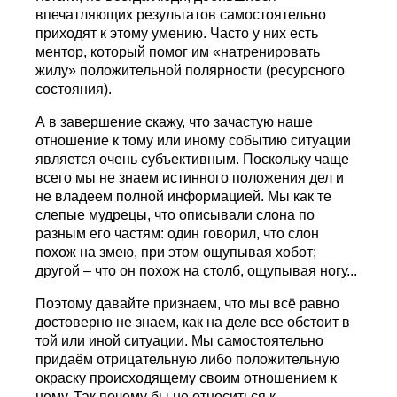
впечатляющих результатов самостоятельно
приходят к этому умению. Часто у них есть
ментор, который помог им «натренировать
жилу» положительной полярности (ресурсного
состояния).
А в завершение скажу, что зачастую наше
отношение к тому или иному событию ситуации
является очень субъективным. Поскольку чаще
всего мы не знаем истинного положения дел и
не владеем полной информацией. Мы как те
слепые мудрецы, что описывали слона по
разным его частям: один говорил, что слон
похож на змею, при этом ощупывая хобот;
другой – что он похож на столб, ощупывая ногу...
Поэтому давайте признаем, что мы всё равно
достоверно не знаем, как на деле все обстоит в
той или иной ситуации. Мы самостоятельно
придаём отрицательную либо положительную
окраску происходящему своим отношением к
нему. Так почему бы не относиться к