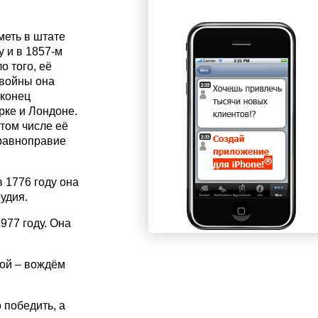
меть в штате
 и в 1857-м
 того, её
 войны она
аконец
рке и Лондоне.
том числе её
 равноправие
 1776 году она
удия.
77 году. Она
ной – вождём
 победить, а