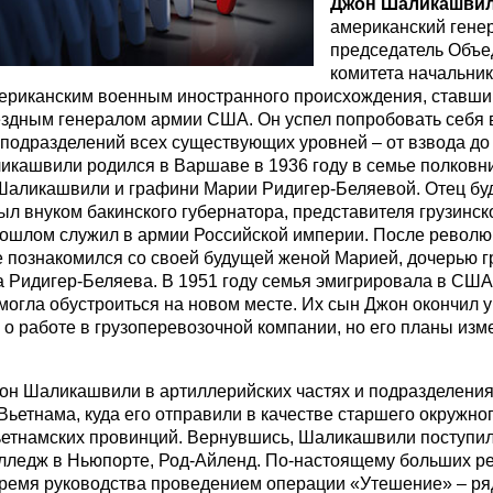
Джон Шаликашви
американский генер
председатель Объе
комитета начальни
ериканским военным иностранного происхождения, ставш
здным генералом армии США. Он успел попробовать себя в
подразделений всех существующих уровней – от взвода до
икашвили родился в Варшаве в 1936 году в семье полковни
Шаликашвили и графини Марии Ридигер-Беляевой. Отец бу
ыл внуком бакинского губернатора, представителя грузинск
рошлом служил в армии Российской империи. После револю
е познакомился со своей будущей женой Марией, дочерью 
 Ридигер-Беляева. В 1951 году семья эмигрировала в США
могла обустроиться на новом месте. Их сын Джон окончил у
о работе в грузоперевозочной компании, но его планы изм
н Шаликашвили в артиллерийских частях и подразделения
Вьетнама, куда его отправили в качестве старшего окружно
ьетнамских провинций. Вернувшись, Шаликашвили поступил
лледж в Ньюпорте, Род-Айленд. По-настоящему больших ре
время руководства проведением операции «Утешение» – ря