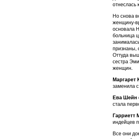
отнеслась 
Но снова в
женщину-вр
основала Н
больница ц
занималась
признаны, 
Оттуда выш
сестра Эми
женщин.
Маргарет 
заменила с
Ева Шейн
стала перв
Гарриетт 
индейцев п
Все они до