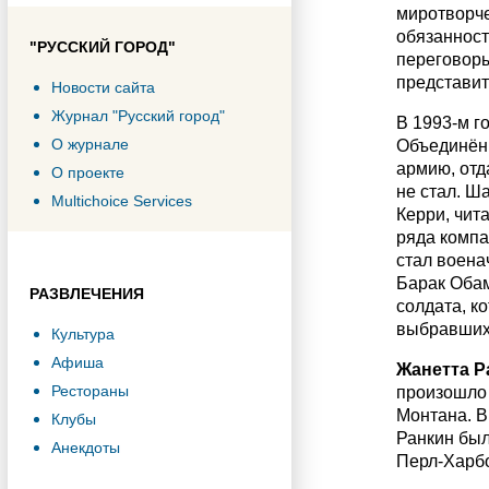
миротворче
обязанност
"РУССКИЙ ГОРОД"
переговоры
представит
Новости сайта
Журнал "Русский город"
В 1993-м г
О журнале
Объединённ
армию, отд
О проекте
не стал. Ш
Multichoice Services
Керри, чит
ряда компа
стал воена
Барак Обам
РАЗВЛЕЧЕНИЯ
солдата, к
выбравших 
Культура
Афиша
Жанетта Р
Рестораны
произошло 
Монтана. В
Клубы
Ранкин был
Анекдоты
Перл-Харб