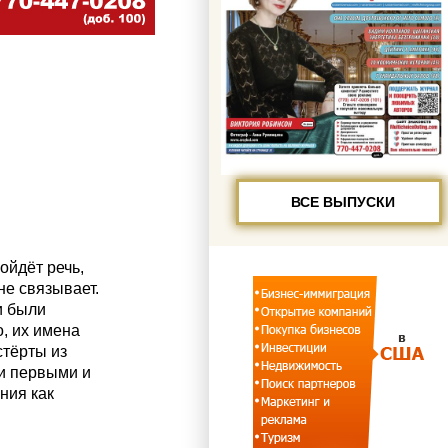
ВСЕ ВЫПУСКИ
ойдёт речь,
не связывает.
и были
, их имена
стёрты из
и первыми и
ния как