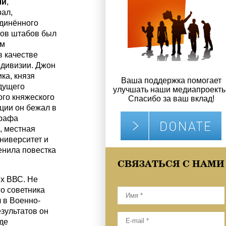
ли
,
ал,
динённого
ков штабов был
им
 качестве
 дивизии. Джон
ка, князя
Ваша поддержка помогает
дущего
улучшать наши медиапроекты
ого княжеского
Спасибо за ваш вклад!
ции он бежал в
графа
, местная
ниверситет и
енила повестка
СВЯЗАТЬСЯ С НАМИ
х ВВС. Не
го советника
 в Военно-
зультатов он
де