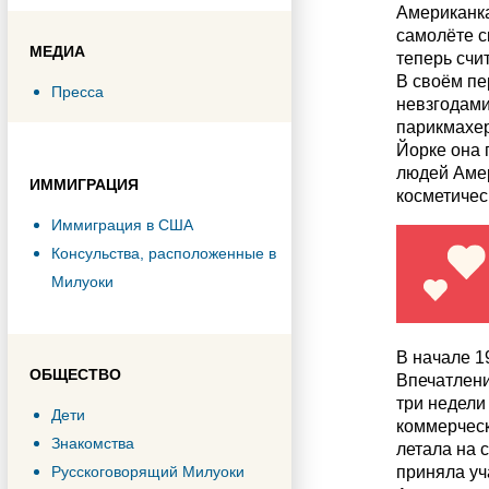
Американк
самолёте ск
МЕДИА
теперь счи
В своём пе
Пресса
невзгодами
парикмахер
Йорке она 
людей Амер
ИММИГРАЦИЯ
косметичес
Иммиграция в США
Консульства, расположенные в
Милуоки
В начале 1
ОБЩЕСТВО
Впечатлени
три недели
Дети
коммерческ
Знакомства
летала на 
Русскоговорящий Милуоки
приняла уч