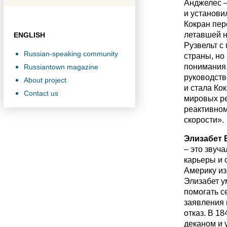
Анджелес –
и установи
Кокран пер
летавшей н
ENGLISH
Рузвельт с
Russian-speaking community
страны, но
понимания.
Russiantown magazine
руководств
About project
и стала Ко
Contact us
мировых ре
реактивном
скорости».
Элизабет 
– это звуч
карьеры и 
Америку из
Элизабет ум
помогать с
заявления 
отказ. В 1
деканом и 