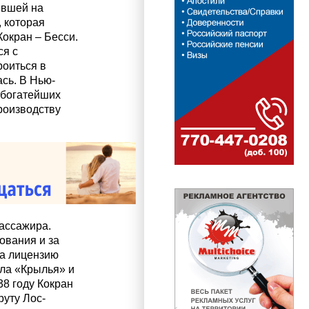
евшей на
, которая
окран – Бесси.
ся с
роиться в
сь. В Нью-
 богатейших
роизводству
пассажира.
ования и за
ла лицензию
ала «Крылья» и
38 году Кокран
руту Лос-