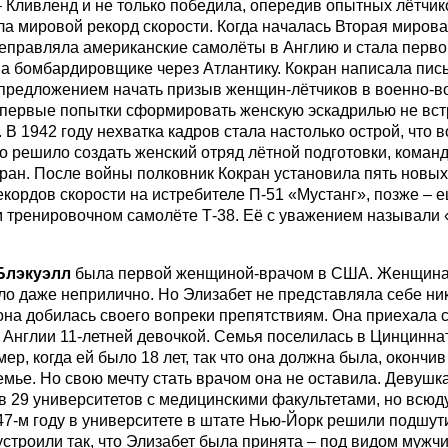
 Кливленд и не только победила, опередив опытных лётчик
ла мировой рекорд скорости. Когда началась Вторая мирова
еправляла американские самолёты в Англию и стала перв
а бомбардировщике через Атлантику. Кокран написала пис
 предложением начать призыв женщин-лётчиков в военно-
 первые попытки сформировать женскую эскадрилью не вст
 В 1942 году нехватка кадров стала настолько острой, что 
о решило создать женский отряд лётной подготовки, коман
кран. После войны полковник Кокран установила пять новых
кордов скорости на истребителе П-51 «Мустанг», позже – 
 тренировочном самолёте Т-38. Её с уважением называли
Блэкуэлл
была первой женщиной-врачом в США. Женщина-
ало даже неприлично. Но Элизабет не представляла себе ни
она добилась своего вопреки препятствиям. Она приехала с
 Англии 11-летней девочкой. Семья поселилась в Цинциннат
ер, когда ей было 18 лет, так что она должна была, окончив
емье. Но свою мечту стать врачом она не оставила. Девушк
в 29 университетов с медицинскими факультетами, но всюд
847-м году в университете в штате Нью-Йорк решили подшут
устроили так, что Элизабет была принята – под видом мужч