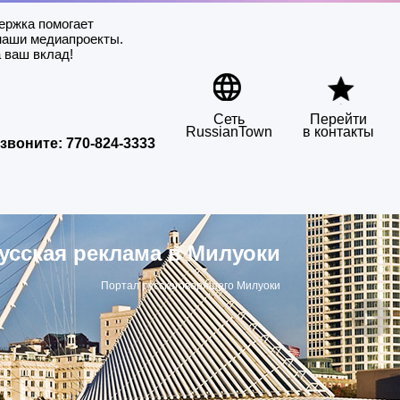
ержка помогает
наши медиапроекты.
 ваш вклад!
Сеть
Перейти
RussianTown
в контакты
звоните:
770-824-3333
усская реклама в Милуоки
Портал русскоговорящего Милуоки
▶