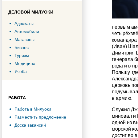
ДЕЛОВОЙ МИЛУОКИ
Адвокаты
первым ам
Автомобили
четырёхзвё
Магазины
командира 
(Иван) Шал
Бизнес
Димитрия 
Туризм
генерала б
Медицина
рода и в п
Учеба
Польшу, гд
Александра
церковь по
подумывал 
РАБОТА
в армию.
Работа в Милуоки
Служил Джо
миновал и 
Разместить предложение
одной из в
Доска вакансий
морской ко
достиг во 