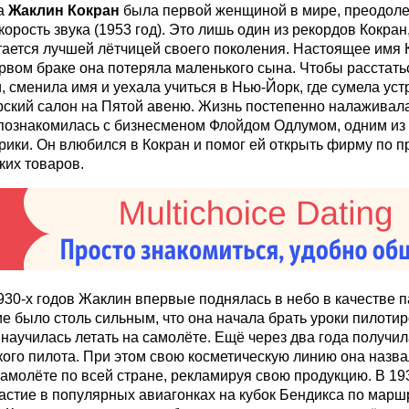
а
Жаклин Кокран
была первой женщиной в мире, преодол
орость звука (1953 год). Это лишь один из рекордов Кокран
тается лучшей лётчицей своего поколения. Настоящее имя К
рвом браке она потеряла маленького сына. Чтобы расстать
, сменила имя и уехала учиться в Нью-Йорк, где сумела уст
ский салон на Пятой авеню. Жизнь постепенно налаживала
познакомилась с бизнесменом Флойдом Одлумом, одним из
ики. Он влюбился в Кокран и помог ей открыть фирму по п
ких товаров.
930-х годов Жаклин
впервые поднялась в небо в качестве 
е было столь сильным, что она начала брать уроки пилотир
 научилась летать на самолёте. Ещё через два года получи
ого пилота. При этом свою косметическую линию она назв
самолёте по всей стране, рекламируя свою продукцию. В 19
астие в популярных авиагонках на кубок Бендикса по марш