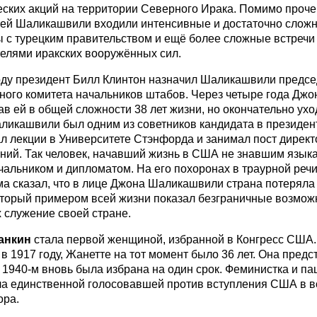
ских акций на территории Северного Ирака. Помимо прочег
ей Шаликашвили входили интенсивные и достаточно слож
 с турецким правительством и ещё более сложные встречи
елями иракских вооружённых сил.
оду президент Билл Клинтон назначил Шаликашвили предс
ого комитета начальников штабов. Через четыре года Джо
ав ей в общей сложности 38 лет жизни, но окончательно ухо
аликашвили был одним из советников кандидата в президе
ал лекции в Университете Стэнфорда и занимал пост директ
ний. Так человек, начавший жизнь в США не знавшим языка
чальником и дипломатом. На его похоронах в траурной реч
а сказал, что в лице Джона Шаликашвили страна потерял
оторый примером всей жизни показал безграничные возмож
служение своей стране.
анкин
стала первой женщиной, избранной в Конгресс США.
в 1917 году, Жанетте на тот момент было 36 лет. Она предс
 1940-м вновь была избрана на один срок. Феминистка и па
а единственной голосовавшей против вступления США в в
ора.