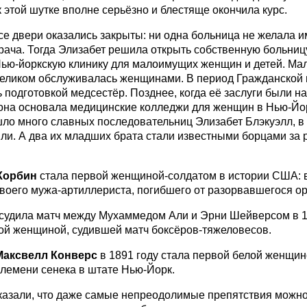
к этой шутке вполне серьёзно и блестяще окончила курс.
се двери оказались закрыты: ни одна больница не желала и
ача. Тогда Элизабет решила открыть собственную больницу
ью-йоркскую клинику для малоимущих женщин и детей. Мало
еликом обслуживалась женщинами. В период Гражданской
 подготовкой медсестёр. Позднее, когда её заслуги были н
она основала медицинские колледжи для женщин в Нью-Йо
ло много славных последовательниц Элизабет Блэкуэлл, в 
ли. А два их младших брата стали известными борцами за
Корбин
стала первой женщиной-солдатом в истории США: в
воего мужа-артиллериста, погибшего от разорвавшегося ор
судила матч между Мухаммедом Али и Эрни Шейверсом в 19
ой женщиной, судившей матч боксёров-тяжеловесов.
Максвелл Конверс
в 1891 году стала первой белой женщи
лемени сенека в штате Нью-Йорк.
казали, что даже самые непреодолимые препятствия можно