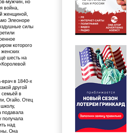
ов-мужчин, но
я война,
ой женщиной,
ьмо Элеоноре
воздушные силы
ретили
военное
диром которого
 женских
ещё шесть на
 «Королевой
врач в 1840-х
какой другой
 семьёй в
и, Огайо. Отец
 школу,
а подавала
у получала
ить над
ины. Она