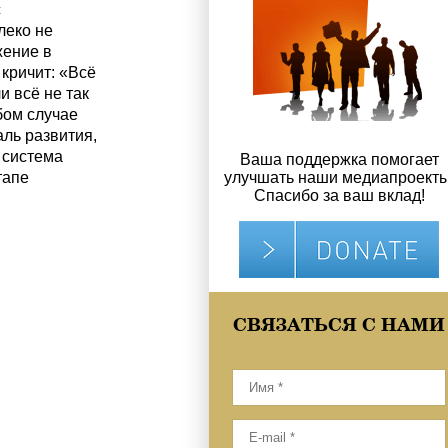
с
леко не
жение в
 кричит: «Всё
и всё не так
бом случае
ль развития,
о система
Ваша поддержка помогает
тапе
улучшать наши медиапроекты
Спасибо за ваш вклад!
СВЯЗАТЬСЯ С НАМИ