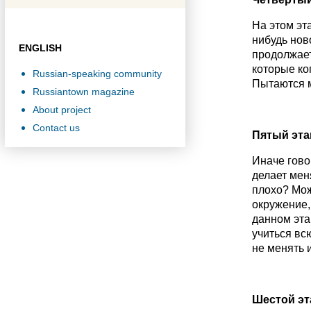
На этом эт
нибудь нов
ENGLISH
продолжает
которые ко
Russian-speaking community
Пытаются м
Russiantown magazine
About project
Contact us
Пятый эта
Иначе говор
делает мен
плохо? Мож
окружение, 
данном эта
учиться вс
не менять и
Шестой эт