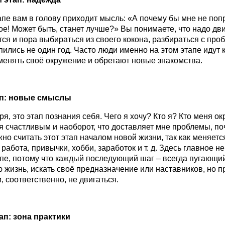
апе вам в голову приходит мысль: «А почему бы мне не поп
ое! Может быть, станет лучше?» Вы понимаете, что надо дви
ся и пора выбираться из своего кокона, разбираться с про
пились не один год. Часто люди именно на этом этапе идут к
енять своё окружение и обретают новые знакомства.
п: новые смыслы
я, это этап познания себя. Чего я хочу? Кто я? Кто меня о
я счастливым и наоборот, что доставляет мне проблемы, п
но считать этот этап началом новой жизни, так как меняется
работа, привычки, хобби, заработок и т. д. Здесь главное не
пе, потому что каждый последующий шаг – всегда пугающий
ю жизнь, искать своё предназначение или наставников, но п
, соответственно, не двигаться.
ап: зона практики