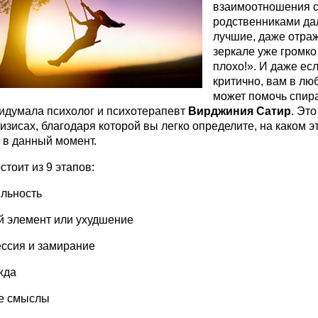
взаимоотношения 
родственниками да
лучшие, даже отра
зеркале уже громко
плохо!». И даже есл
критично, вам в лю
может помочь спира
идумала психолог и психотерапевт
Вирджиния Сатир
. Эт
ризисах, благодаря которой вы легко определите, на каком э
 в данный момент.
стоит из 9 этапов:
льность
 элемент или ухудшение
ссия и замирание
жда
е смыслы