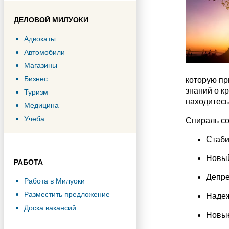
ДЕЛОВОЙ МИЛУОКИ
Адвокаты
Автомобили
Магазины
Бизнес
которую пр
знаний о к
Туризм
находитесь
Медицина
Учеба
Спираль со
Стаби
Новый
РАБОТА
Депре
Работа в Милуоки
Разместить предложение
Наде
Доска вакансий
Новы