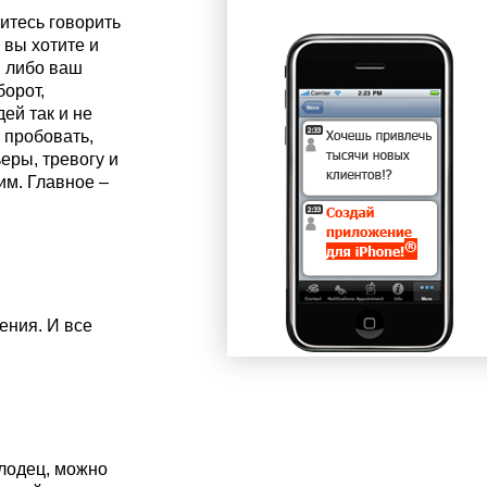
итесь говорить
 вы хотите и
: либо ваш
борот,
дей так и не
 пробовать,
ьеры, тревогу и
им. Главное –
ения. И все
олодец, можно