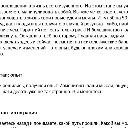
 воплощения в жизнь всего изученного. На этом этапе вы уч
позволяете манипулировать собой. Вы уже чётко знаете, чего
воплощать в жизнь свои новые идеи и мечты. И тут 50 на 50
уд даст плоды и вы получите отличный результат, либо, нао
ни с чем. Гарантий нет, есть только риск! И большинство лю
искнуть. Оставляют всё по-старому. Главная ваша задача –
к, делать здесь и сейчас, несмотря на психологические бар
ог успеха и изменений – это опыт, будь он плохим или хорош
о.
тап: опыт
и решились, получили опыт. Изменились ваши мысли, ощущ
шаги делать уже не так страшно. Вы меняетесь.
тап: интеграция
аетесь назад и понимаете, какой путь прошли. Какой вы м