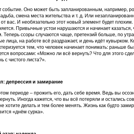
 событие. Оно может быть запланированным, например, р
вадьба, смена места жительства и т. д. Или незапланирован
от вас. И необязательно этот новый элемент будет плохим.
няется. Привычные устои нарушаются и начинает казаться, 
м. Теперь ссоры случаются чаще, претензий больше, по утр
е лица, на работе всё раздражает, и день идёт кувырком. К
ктеризуется тем, что человек начинает понимать: раньше бы
ется вопросами: «Можно ли всё вернуть? Что для этого сде
ь с чистого листа?».
ап: депрессия и замирание
этом периоде – прожить его, дать себе время. Ведь вы осозн
ернуть. Иногда кажется, что вы всё потеряли и остались сов
не хотите делать и тем более менять. Жизнь как будто зами
вится «днём сурка».
 этап: надежда