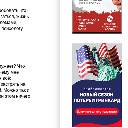
робовать что-
гаться, жизнь
блемами,
 психологу.
кружает? Что
очему мне
 всё:
 застрять на
. Можно так и
ри этом ничего