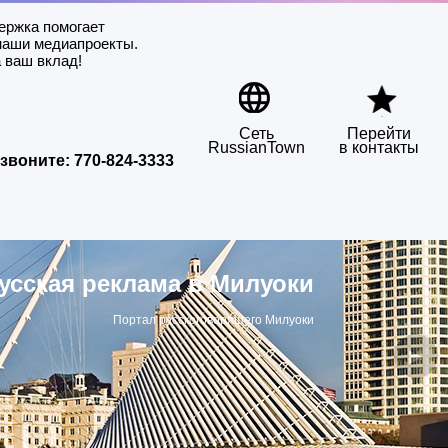
ержка помогает
наши медиапроекты.
 ваш вклад!
Сеть
Перейти
RussianTown
в контакты
звоните:
770-824-3333
усская реклама в Милуоки
Портал русскоговорящего Милуоки
▶