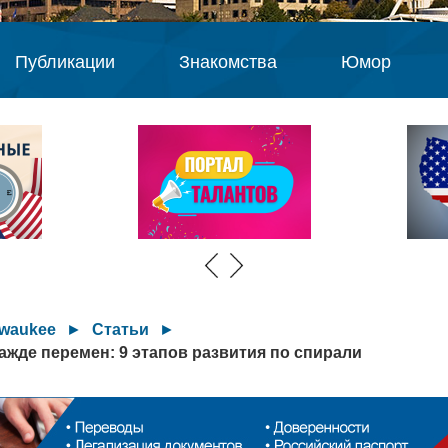
Публикации
Знакомства
Юмор
lwaukee
►
Статьи
►
жажде перемен: 9 этапов развития по спирали