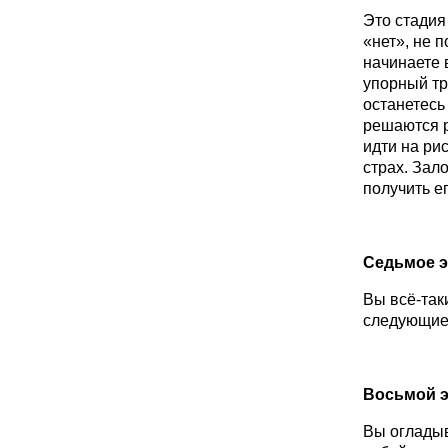
Это стадия
«нет», не 
начинаете 
упорный тр
останетесь 
решаются р
идти на рис
страх. Зал
получить ег
Седьмое э
Вы всё-так
следующие 
Восьмой э
Вы огладыв