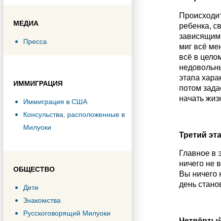
Происходит
МЕДИА
ребенка, с
зависящим 
Пресса
миг всё ме
всё в цело
недовольны
этапа хара
ИММИГРАЦИЯ
потом зада
начать жизн
Иммиграция в США
Консульства, расположенные в
Милуоки
Третий эт
Главное в 
ничего не в
ОБЩЕСТВО
Вы ничего 
день стано
Дети
Знакомства
Русскоговорящий Милуоки
Четвёртый