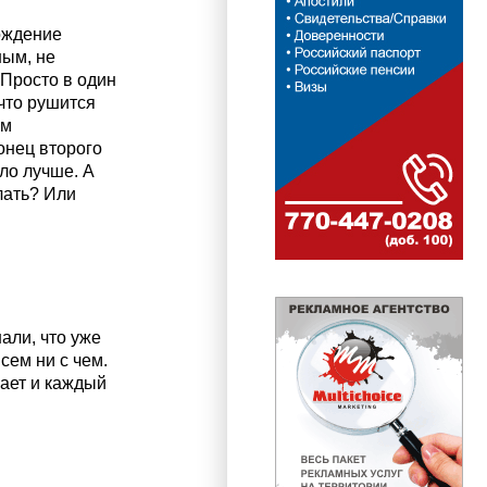
ождение
ным, не
 Просто в один
что рушится
ам
онец второго
ло лучше. А
лать? Или
али, что уже
сем ни с чем.
рает и каждый