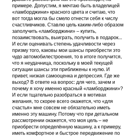
примере. Допустим, я мечтаю быть владелицей
«ламборджини» красного цвета и считаю, что
вот тогда могла бы смело отнести себя к числу
счастливчиков. Ставлю цель каким-либо образом
заполучить «ламборджини» – купить,
позаимствовать, выиграть, получить в подарок...
И если оценивать степень удачливости через
призму того, каковы мои шансы приобрести это
чудо автомобилестроения, то в итоге получится,
что я неудачница, поскольку в моей текущей
ситуации шансы эти приближены к нулю. И
привет, низкая самооценка и депрессия. Где же
выход? В ответе на вопрос: для чего, зачем и
почему я хочу именно красный «ламборджини»?
И если тщательно разобраться в мотивах
желания, то скорее всего окажется, что «для
счастья» мне совсем не обязательно иметь
именно эту машину. Потому что при детальном
рассмотрении окажется, что моя цель – не
приобрести определённую машину, а к примеру,
иметь комфортное и быстрое передвижение по