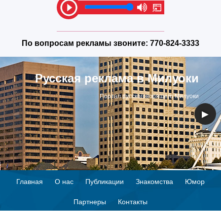
По вопросам рекламы звоните:
770-824-3333
Русская реклама в Милуоки
Портал русскоговорящего Милуоки
◀
▶
Главная
О нас
Публикации
Знакомства
Юмор
Партнеры
Контакты