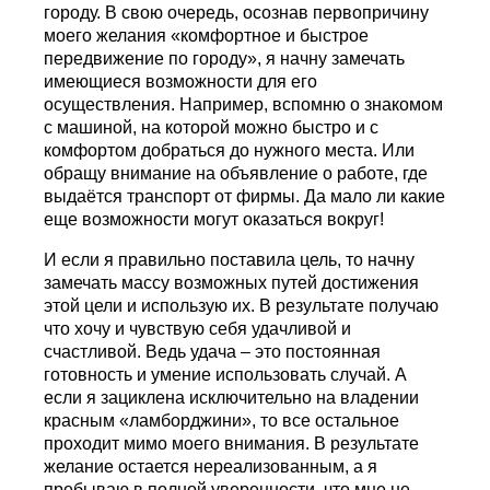
городу. В свою очередь, осознав первопричину
моего желания «комфортное и быстрое
передвижение по городу», я начну замечать
имеющиеся возможности для его
осуществления. Например, вспомню о знакомом
с машиной, на которой можно быстро и с
комфортом добраться до нужного места. Или
обращу внимание на объявление о работе, где
выдаётся транспорт от фирмы. Да мало ли какие
еще возможности могут оказаться вокруг!
И если я правильно поставила цель, то начну
замечать массу возможных путей достижения
этой цели и использую их. В результате получаю
что хочу и чувствую себя удачливой и
счастливой. Ведь удача – это постоянная
готовность и умение использовать случай. А
если я зациклена исключительно на владении
красным «ламборджини», то все остальное
проходит мимо моего внимания. В результате
желание остается нереализованным, а я
пребываю в полной уверенности, что мне не