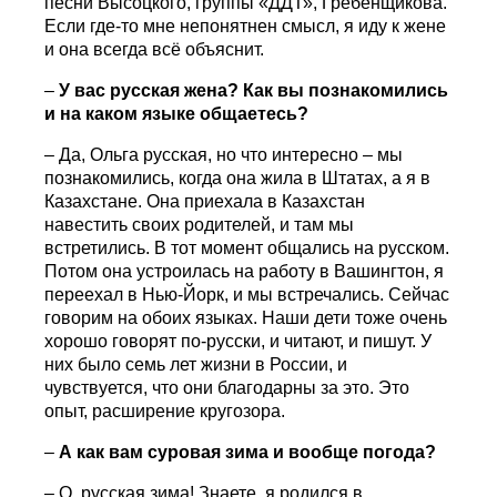
песни Высоцкого, группы «ДДТ», Гребенщикова.
Если где-то мне непонятнен смысл, я иду к жене
и она всегда всё объяснит.
–
У вас русская жена? Как вы познакомились
и на каком языке общаетесь?
– Да, Ольга русская, но что интересно – мы
познакомились, когда она жила в Штатах, а я в
Казахстане. Она приехала в Казахстан
навестить своих родителей, и там мы
встретились. В тот момент общались на русском.
Потом она устроилась на работу в Вашингтон, я
переехал в Нью-Йорк, и мы встречались. Сейчас
говорим на обоих языках. Наши дети тоже очень
хорошо говорят по-русски, и читают, и пишут. У
них было семь лет жизни в России, и
чувствуется, что они благодарны за это. Это
опыт, расширение кругозора.
–
А как вам суровая зима и вообще погода?
– О, русская зима! Знаете, я родился в