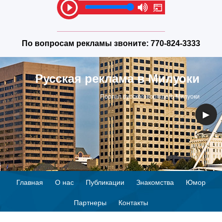
По вопросам рекламы звоните:
770-824-3333
Русская реклама в Милуоки
Портал русскоговорящего Милуоки
◀
▶
Главная
О нас
Публикации
Знакомства
Юмор
Партнеры
Контакты