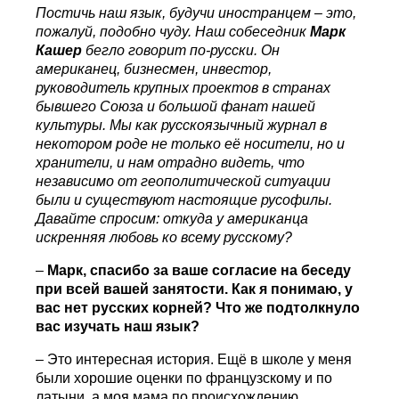
Постичь наш язык, будучи иностранцем – это,
пожалуй, подобно чуду. Наш собеседник
Марк
Кашер
бегло говорит по-русски. Он
американец, бизнесмен, инвестор,
руководитель крупных проектов в странах
бывшего Союза и большой фанат нашей
культуры. Мы как русскоязычный журнал в
некотором роде не только её носители, но и
хранители, и нам отрадно видеть, что
независимо от геополитической ситуации
были и существуют настоящие русофилы.
Давайте спросим: откуда у американца
искренняя любовь ко всему русскому?
–
Марк, спасибо за ваше согласие на беседу
при всей вашей занятости. Как я понимаю, у
вас нет русских корней? Что же подтолкнуло
вас изучать наш язык?
– Это интересная история. Ещё в школе у меня
были хорошие оценки по французскому и по
латыни, а моя мама по происхождению