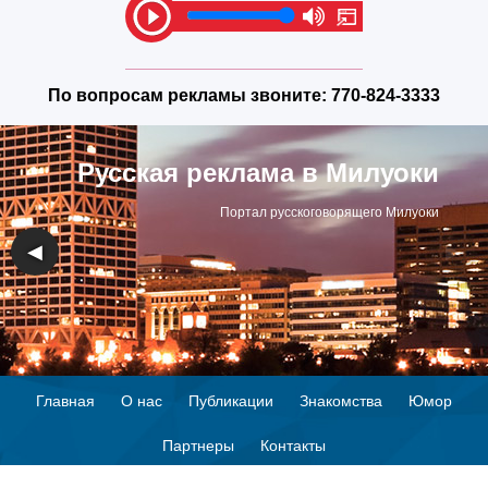
По вопросам рекламы звоните:
770-824-3333
Русская реклама в Милуоки
Портал русскоговорящего Милуоки
◀
▶
Главная
О нас
Публикации
Знакомства
Юмор
Партнеры
Контакты