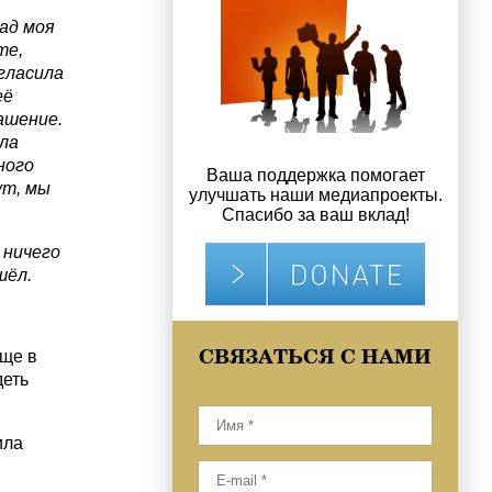
зад моя
те,
гласила
её
ашение.
ила
ного
Ваша поддержка помогает
ут, мы
улучшать наши медиапроекты.
Спасибо за ваш вклад!
 ничего
шёл.
СВЯЗАТЬСЯ С НАМИ
бще в
деть
ила