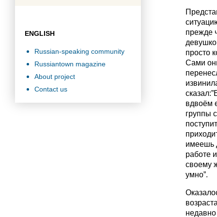
Предста
ситуаци
прежде ч
ENGLISH
девушкой
Russian-speaking community
просто к
Сами они
Russiantown magazine
перенесл
About project
извинила
Contact us
сказал:”
вдвоём е
группы с
поступит
приходит
имеешь д
работе и
своему ж
умно”.
Оказалос
возраст
недавно