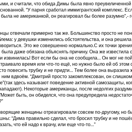
ыми, и считали, что обида Димы была явно преувеличенной
снованной. “У парня сработал иммигрантский комплекс. Ес
была не американкой, он реагировал бы более разумно”,- 
нцы отвечали примерно так же. Большинство просто не пон
лема: у девушки изменились обстоятельства, и она решила
вориться. Это же совершенно нормально.С их точки зрения
 была даже обязана объяснять причину. Она же известила 
и извинилась! Вот если бы она не сообщила... Он мог не пой
страивало время или что-то ещё, но нужно было ей об этом с
сто повесить трубку и не придти... Тем более она выразила
 ним вдвоём. “Дмитрий просто закомплексован, он слишком
ve”(так здесь называют поведение активной самозащиты, ко
нападают). Некоторые американцы, после недолгих раздуми
”Может быть, он обиделся, что она предупредила недостато
?”
оворящие женщины отреагировали совсем по-другому, но б
ны: “Дима правильно сделал, что бросил трубку и не пошё
зать, что ей надо к врачу, или еще что-то...”