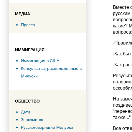
Вместе 
русским 
МЕДИА
вопросов
Пресса
какие? М
вопроса
-Правил
ИММИГРАЦИЯ
-Как бы 
Иммиграция в США
-Как ра
Консульства, расположенные в
Результ
Милуоки
половина
оскорбил
На замеч
ОБЩЕСТВО
позднее,
“перенес
Дети
также...
Знакомства
Русскоговорящий Милуоки
Все отве