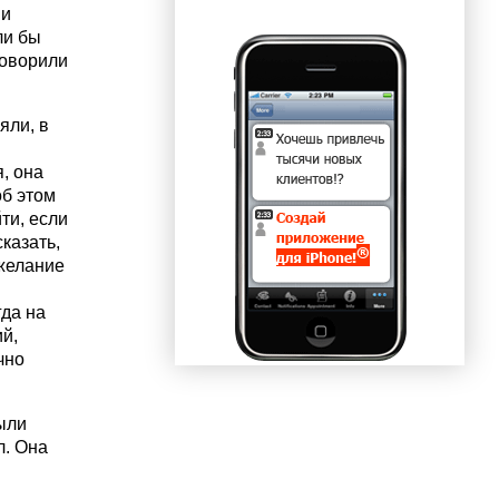
 и
ли бы
говорили
яли, в
, она
об этом
ти, если
казать,
 желание
гда на
й,
чно
ыли
л. Она