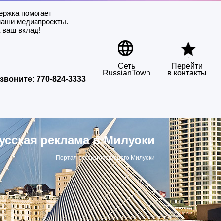
ержка помогает
наши медиапроекты.
 ваш вклад!
Сеть
Перейти
RussianTown
в контакты
звоните:
770-824-3333
усская реклама в Милуоки
Портал русскоговорящего Милуоки
▶