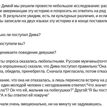
с Димой мы решили провести небольшое исследование: рас
и американцам эту историю и попросить их ответить на ряд
. В результате увидим, есть ли культурные различия, и если 
ы записали на двух языках эту историю и в конце поставил
:
ьно ли поступил Дима?
поступили вы?
сцениваете поведение девушки?
аты опроса оказались любопытными. Русские мужчины(почт
 опрошенных) сказали, что Дима поступил правильно:”Она
а, обидела, пренебрегла. Сначала пригласила, потом отказ
ание, что она не отказалась, а лишь перенесла встречу на 
 один молодой человек с негодованием ответил:”Что значит 
ла”!? Он что ей, мальчик на побегушках?” Другой:“Я бы пос
” “А я бы ответил ей покруче”
чали очень эмоционально, ни на минуту не задумавшись.