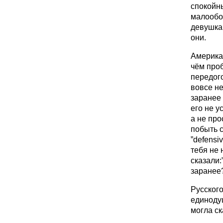
спокойн
малообо
девушка 
они.
Америка
чём проб
передого
вовсе не
заранее 
его не у
а не про
побыть с
”defensi
тебя не 
сказали:
заранее
Русског
единодуш
могла ска