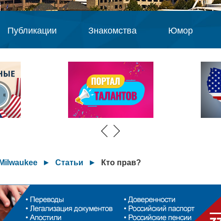
Публикации
Знакомства
Юмор
Milwaukee
►
Статьи
►
Кто прав?