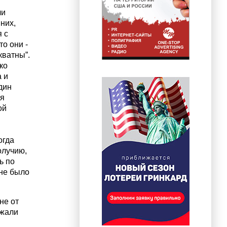
ли
них,
 с
то они -
кватны”.
ко
 и
дин
ся
ой
огда
олучию,
ь по
 не было
не от
ржали