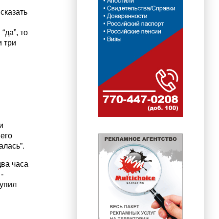
сказать
“да”, то
и три
и
 его
алась”.
два часа
-
тупил