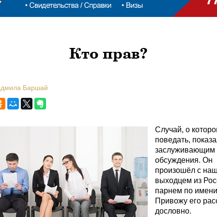
Кто прав?
юдмила Баршай
Случай, о которо
поведать, показ
заслуживающим
обсуждения. Он
произошёл с на
выходцем из Рос
парнем по имени
Привожу его рас
дословно.