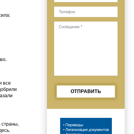
сила:
во.
и все
одобрили
ОТПРАВИТЬ
казали
з страны,
десь.