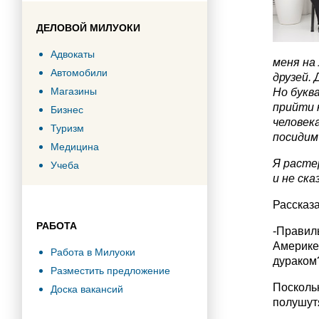
ДЕЛОВОЙ МИЛУОКИ
Адвокаты
меня на 
Автомобили
друзей. 
Магазины
Но букв
прийти 
Бизнес
человека
Туризм
посидим 
Медицина
Я расте
Учеба
и не ска
Рассказа
РАБОТА
-Правиль
Америке 
Работа в Милуоки
дураком
Разместить предложение
Поскольк
Доска вакансий
полушут