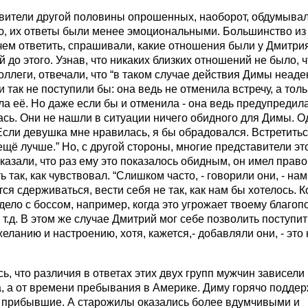
вители другой половины опрошенных, наоборот, обдумыва
ю, их ответы были менее эмоциональными. Большинство из 
ем ответить, спрашивали, какие отношения были у Дмитрия
 до этого. Узнав, что никаких близких отношений не было, ч
оллеги, отвечали, что “в таком случае действия Димы неаде
 так не поступили бы: она ведь не отменила встречу, а толь
а её. Но даже если бы и отменила - она ведь предупредила
сь. Они не нашли в ситуации ничего обидного для Димы. О
Если девушка мне нравилась, я бы обрадовался. Встретить
щё лучше.” Но, с другой стороны, многие представители эт
казали, что раз ему это показалось обидным, он имел право
ь так, как чувствовал. “Слишком часто, - говорили они, - нам
ся сдерживаться, вести себя не так, как нам бы хотелось. К
ело с боссом, например, когда это угрожает твоему благоп
 т.д. В этом же случае Дмитрий мог себе позволить поступит
еланию и настроению, хотя, кажется,- добавляли они, - это
ь, что различия в ответах этих двух групп мужчин зависели 
а, а от времени пребывания в Америке. Диму горячо подде
 прибывшие. А старожилы оказались более вдумчивыми и