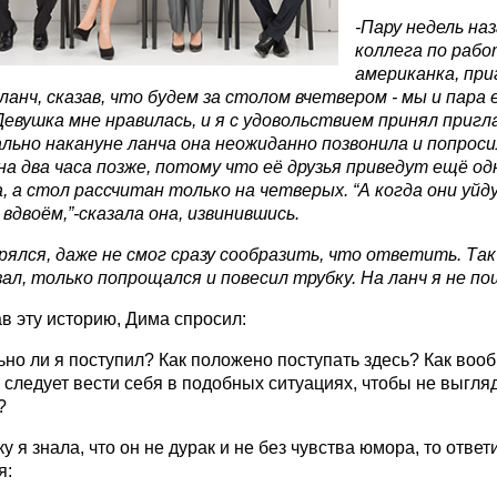
-Пару недель на
коллега по рабо
американка, при
ланч, сказав, что будем за столом вчетвером - мы и пара 
Девушка мне нравилась, и я с удовольствием принял пригл
ально накануне ланча она неожиданно позвонила и попрос
на два часа позже, потому что её друзья приведут ещё од
, а стол рассчитан только на четверых. “А когда они уйд
вдвоём,”-сказала она, извинившись.
рялся, даже не смог сразу сообразить, что ответить. Так
зал, только попрощался и повесил трубку. На ланч
я
не по
в эту историю, Дима спросил:
но ли я поступил? Как положено поступать здесь? Как воо
следует вести себя в подобных ситуациях, чтобы не выгля
?
у я знала, что он не дурак и не без чувства юмора, то ответ
я: