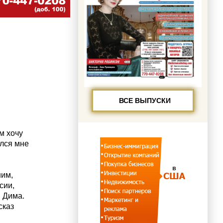
ВСЕ ВЫПУСКИ
м хочу
ался мне
шим,
сии,
 Дима.
сказ