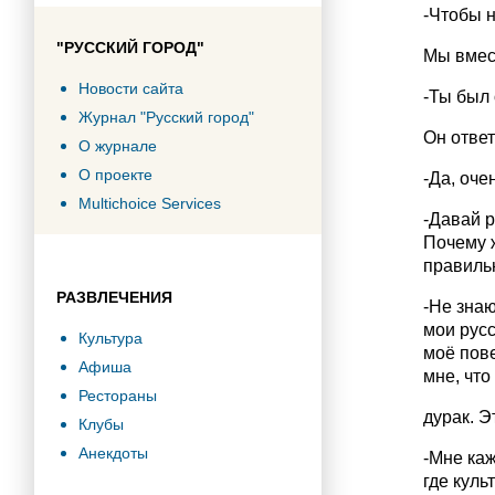
-Чтобы н
"РУССКИЙ ГОРОД"
Мы вмес
Новости сайта
-Ты был
Журнал "Русский город"
Он ответ
О журнале
О проекте
-Да, оче
Multichoice Services
-Давай р
Почему ж
правиль
РАЗВЛЕЧЕНИЯ
-Не знаю
мои русс
Культура
моё пове
Афиша
мне, что 
Рестораны
дурак. Э
Клубы
Анекдоты
-Мне каж
где куль