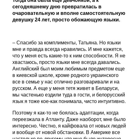
Тогда она была еще девчонкой, а к
сегодняшнему дню превратилась в
очаровательную и вполне самостоятельную
девушку 24 лет, просто обожающую языки.
– Спасибо за комплименты, Татьяна. Но языки
мне и правда всегда нравились. И мне кажется,
что у меня есть какие-то к ним способности. Я не
хвастаюсь, просто языки мне всегда давались.
Английский был моим любимым предметом еще
в киевской школе, кроме родного украинского
все в семье у нас отлично разговаривали и на
русском. А еще у меня тетя живет в Беларуси,
мы частенько ездили туда в гости, и белорусский
язык я тоже кое-как понимала, чисто интуитивно.
Поэтому я как-то не боялась адаптации, когда
переезжала в Атланту. Даже наоборот, мне было
интересно. Честно, я кайфовала от новых людей
и вообще от новой обстановки. В Америке все
настолько по-другому, что мне было интересно