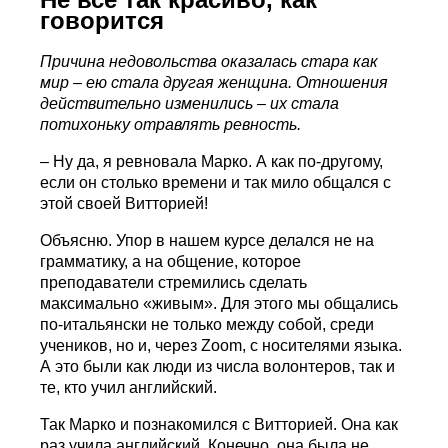
говорится
Причина недовольства оказалась стара как
мир – ею стала другая женщина. Отношения
действительно изменились – их стала
потихоньку отравлять ревность.
– Ну да, я ревновала Марко. А как по-другому,
если он столько времени и так мило общался с
этой своей Витторией!
Объясню. Упор в нашем курсе делался не на
грамматику, а на общение, которое
преподаватели стремились сделать
максимально «живым». Для этого мы общались
по-итальянски не только между собой, среди
учеников, но и, через Zoom, с носителями языка.
А это были как люди из числа волонтеров, так и
те, кто учил английский.
Так Марко и познакомился с Витторией. Она как
раз учила английский. Конечно, она была не