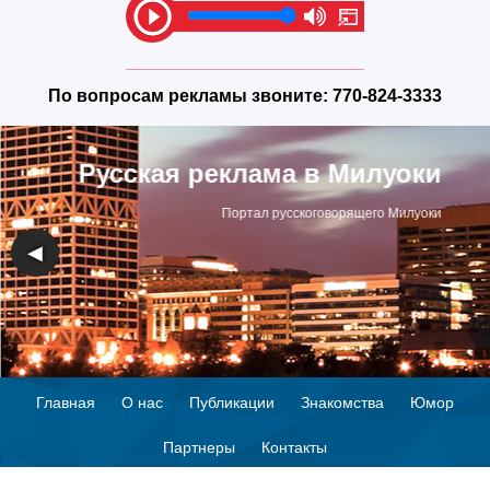
По вопросам рекламы звоните:
770-824-3333
Русская реклама в Милуоки
Портал русскоговорящего Милуоки
◀
▶
Главная
О нас
Публикации
Знакомства
Юмор
Партнеры
Контакты