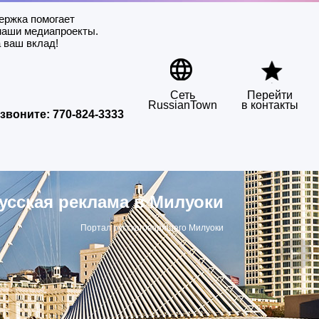
ержка помогает
наши медиапроекты.
 ваш вклад!
Сеть
Перейти
RussianTown
в контакты
звоните:
770-824-3333
усская реклама в Милуоки
Портал русскоговорящего Милуоки
▶