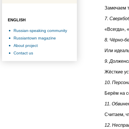
Замечаем т
7. Сверхб
ENGLISH
«Всегда», 
Russian-speaking community
Russiantown magazine
8. Чёрно-б
About project
Или идеаль
Contact us
9. Должен
Жёсткие ус
10. Персон
Берём на с
11. Обвине
Считаем, ч
12. Неспра