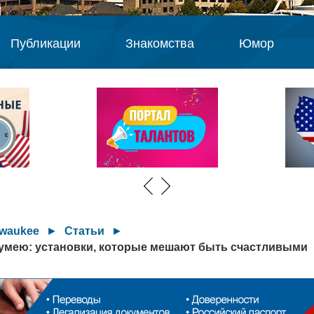
Публикации
Знакомства
Юмор
lwaukee
►
Статьи
►
 умею: установки, которые мешают быть счастливыми