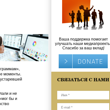
Ваша поддержка помогает
улучшать наши медиапроекты
Спасибо за ваш вклад!
ограммам»,
ие моменты.
СВЯЗАТЬСЯ С НАМИ
 устаревшей
лали и не
«мог бы и
вство