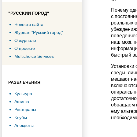
Почему одн
"РУССКИЙ ГОРОД"
с постоянн
реальных о
Новости сайта
убеждениях
Журнал "Русский город"
поведенчес
О журнале
наш мозг, 
информации
О проекте
быстрый вы
Multichoice Services
Установки 
среды, лич
мешают нас
РАЗВЛЕЧЕНИЯ
включаются
опираясь н
Культура
достаточно
Афиша
обращаем в
Рестораны
ему альтер
необходимо
Клубы
Анекдоты