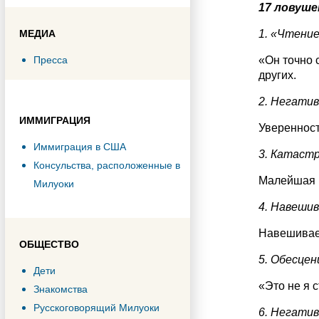
17 ловуш
1. «Чтени
МЕДИА
«Он точно 
Пресса
других.
2. Негатив
ИММИГРАЦИЯ
Уверенност
Иммиграция в США
3. Катаст
Консульства, расположенные в
Малейшая п
Милуоки
4. Навеши
Навешиваем
ОБЩЕСТВО
5. Обесцен
Дети
«Это не я 
Знакомства
Русскоговорящий Милуоки
6. Негати