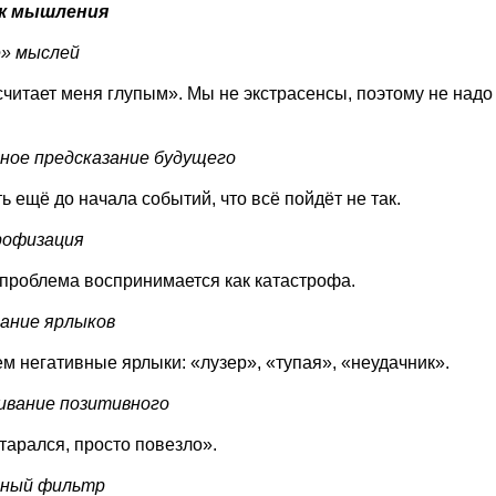
ек мышления
е» мыслей
считает меня глупым». Мы не экстрасенсы, поэтому не надо
ное предсказание будущего
ь ещё до начала событий, что всё пойдёт не так.
рофизация
роблема воспринимается как катастрофа.
вание ярлыков
 негативные ярлыки: «лузер», «тупая», «неудачник».
ивание позитивного
старался, просто повезло».
вный фильтр