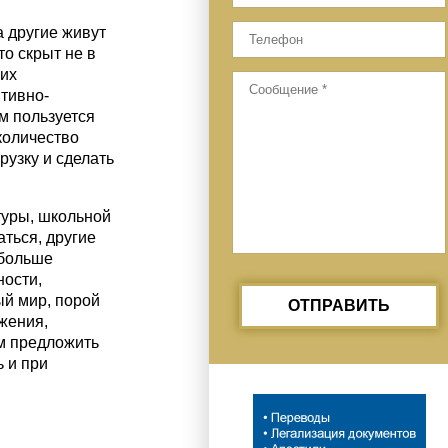
 другие живут
о скрыт не в
них
итивно-
м пользуется
 количество
рузку и сделать
туры, школьной
ться, другие
 больше
ости,
ый мир, порой
ОТПРАВИТЬ
жения,
ем предложить
 и при