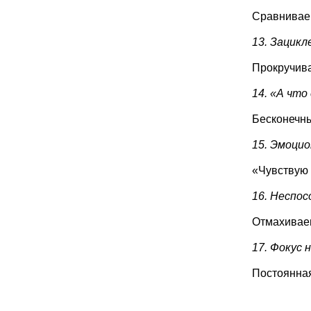
Сравниваем
13. Зацик
Прокручива
14. «А что
Бесконечны
15. Эмоцио
«Чувствую 
16. Неспо
Отмахиваем
17. Фокус 
Постоянная