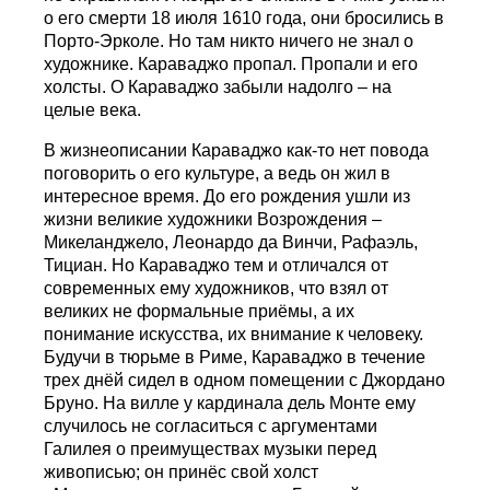
о его смерти 18 июля 1610 года, они бросились в
Порто-Эрколе. Но там никто ничего не знал о
художнике. Караваджо пропал. Пропали и его
холсты. О Караваджо забыли надолго – на
целые века.
В жизнеописании Караваджо как-то нет повода
поговорить о его культуре, а ведь он жил в
интересное время. До его рождения ушли из
жизни великие художники Возрождения –
Микеланджело, Леонардо да Винчи, Рафаэль,
Тициан. Но Караваджо тем и отличался от
современных ему художников, что взял от
великих не формальные приёмы, а их
понимание искусства, их внимание к человеку.
Будучи в тюрьме в Риме, Караваджо в течение
трех днёй сидел в одном помещении с Джордано
Бруно. На вилле у кардинала дель Монте ему
случилось не согласиться с аргументами
Галилея о преимуществах музыки перед
живописью; он принёс свой холст