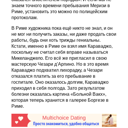
знаем точного времени пребывания Меризи в
Риме, установить это можно по полицейским
протоколам.
В Риме художника пока ещё никто не знал, и он
не мог ни получить заказы, ни даже продать свои
работы, будь они хоть трижды гениальны.
Кстати, именно в Риме он взял имя Караваджо,
поскольку не считал себя вправе называться
Микеланджело. Его всё же пригласил в свою
мастерскую Чезари д’Арпино. Но в это время
Караваджо подхватил лихорадку, а Чезари
отказался платить за его пребывание в
госпитале. Оно оказалось долгим, Караваджо
приходил в себя полгода. Зато результатом
болезни оказалась картина «Больной Вакх»,
которая теперь хранится в галерее Боргезе в
Риме.