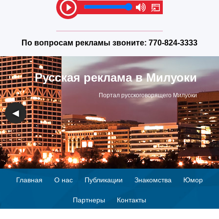
По вопросам рекламы звоните:
770-824-3333
Русская реклама в Милуоки
Портал русскоговорящего Милуоки
◀
▶
Главная
О нас
Публикации
Знакомства
Юмор
Партнеры
Контакты