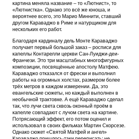
картина меняла название – то «Лютнист», то
«Лютнистка». Однако это всё же юноша, и
вероятнее всего, это Марио Миннити, ставший
другом Караваджо в Риме и натурщиком для
нескольких его работ.
Благодаря кардиналу дель Монте Караваджо
получает первый большой заказ – росписи для
капеллы Контарелли церкви Сан-Луиджи-деи-
Франчези. Это три масштабных многофигурных
композиции, посвящённые апостолу Матфею.
Караваджо отказался от фрески и выполнил
работы на огромных холстах, размером более
трёх метров в каждом измерении. Да, это
евангельские сюжеты, но каждый выполнен в
необычной трактовке. А ещё Караваджо сделал
так, что лучи света сквозь оконный проём в
капелле совпадают с лучом света на картине.
Потрясающий эффект, его потом оценил и
использовал в своих фильмах Мартин Скорсезе.
Однако сюжет «Святой Матфей и ангел»
Караваджо пришлось-таки переписать: не