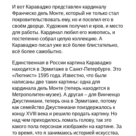
И вот Караваджо представлен кардиналу
Франческо дель Монте, который не только стал
покровительствовать ему, но и поселил его в
своём дворце. Художник получил и кров, и место
для работы. Кардинал любил его живопись, и
постепенно собрал целую коллекцию. А
Караваджо писал уже всё более блистательно,
всё более самобытно.
Единственная в России картина Караваджо
находится в Эрмитаже в Санкт-Петербурге. Это
«Лютнист» 1595 года. Известно, что были
написаны две таких картины: одна для
кардинала дель Монте (теперь находится в
Метрополитен-музее). А другая – для Винченцо
Джустиниани, теперь она в Эрмитаже, потому
как семейство Джустиниани поиздержалось к
концу XVIII века и решило продать картину. Но
над чем приходилось ломать голову, так это
какого пола персонаж изображён на картине. За
то время, что я занимаюсь историей искусства,