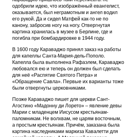
одобрили идею, что изображённый евангелист,
оказывается, был неграмотным и ангел водил
его рукой. Да и сидел Матфей как-то не по
канону, забросив ногу на ногу. Отвергнутая
картина хранилась в музее в Берлине, где и
погибла при бомбардировке в 1944 году.
В 1600 году Караваджо принял заказ на работы
для капеллы Санта-Мария-дель-Пополо.
Капелла была выполнена Рафаэлем, Караваджо
любовался ею и теперь он должен был сделать
для неё «Распятие Святого Петра» и
«Обращение Савла». Первые их варианты тоже
были отвергнуты церковниками.
Позже Караваджо пишет для церкви Сант-
Агостино «Мадонну ди Лорето» – явление девы
Марии с младенцем Иисусом крестьянам-
паломникам. Не волхвам, не царям восточным,
а простым крестьянам. Причём, заказана была
картина наследниками маркиза Кавалетти для