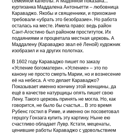
семейной капеллы. А Мадонной показана...
куртизанка Маддалена Антоньетти – любовница
Караваджо. Якобы и священники, и прихожане
требовали «убрать это безобразие». Но работа
осталась на месте. Имела право: ведь район
Сант-Агостино был районом проституток. Их
подаяниями и процветала местная церковь. А
Маддалену (Караваджо звал её Леной) художник
изобразил и на других полотнах.
В 1602 году Караваджо пишет по заказу
«Успение богоматери». «Успение» – это по
канону не просто смерть Марии, но и вознесение
её на небеса. А что делает Караваджо?
Показывает именно кончину этой женщины, да
ещё в качестве натурщицы опять пишет свою
Лену. Такого церковь принять не могла. Но, как
говорится, не было бы счастья... В это время
Рубенс гостил в Риме, и именно он посоветовал
герцогу Гонзага купить эту картину. Ныне ею
счастливо обладает Лувр. Кстати, меценаты,
ценившие работы Караваджо с удовольствием