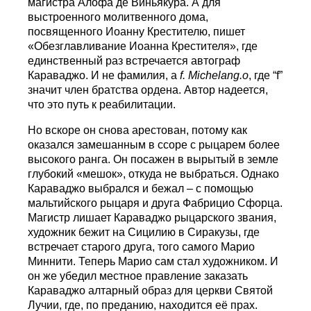
магистра Алофа де Виньякура. А для
выстроенного молитвенного дома,
посвященного Иоанну Крестителю, пишет
«Обезглавливание Иоанна Крестителя», где
единственный раз встречается автограф
Караваджо. И не фамилия, а
f
.
Michelang
.
o
, где “f”
значит член братства ордена. Автор надеется,
что это путь к реабилитации.
Но вскоре он снова арестован, потому как
оказался замешанным в ссоре с рыцарем более
высокого ранга. Он посажен в вырытый в земле
глубокий «мешок», откуда не выбраться. Однако
Караваджо выбрался и бежал – с помощью
мальтийского рыцаря и друга Фабрицио Сфорца.
Магистр лишает Караваджо рыцарского звания,
художник бежит на Сицилию в Сиракузы, где
встречает старого друга, того самого Марио
Миннити. Теперь Марио сам стал художником. И
он же убедил местное правление заказать
Караваджо алтарный образ для церкви Святой
Лучии, где, по преданию, находится её прах.