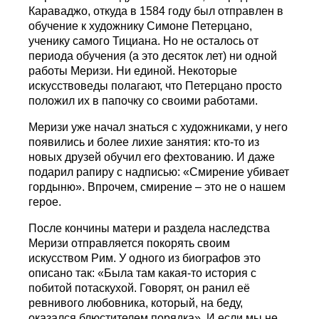
Караваджо, откуда в 1584 году был отправлен в
обучение к художнику Симоне Петерцано,
ученику самого Тициана. Но не осталось от
периода обучения (а это десяток лет) ни одной
работы Меризи. Ни единой. Некоторые
искусствоведы полагают, что Петерцано просто
положил их в папочку со своими работами.
Меризи уже начал знаться с художниками, у него
появились и более лихие занятия: кто-то из
новых друзей обучил его фехтованию. И даже
подарил рапиру с надписью: «Смирение убивает
гордыню». Впрочем, смирение – это не о нашем
герое.
После кончины матери и раздела наследства
Меризи отправляется покорять своим
искусством Рим. У одного из биографов это
описано так: «Была там какая-то история с
побитой потаскухой. Говорят, он ранил её
ревнивого любовника, который, на беду,
оказался блюстителем порядка». И если мы не