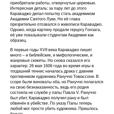
приобретали работы, отвергнутые церковью.
Интересная деталь: за пару лет до этого
Караваджо делал попытку стать академиком
Академии Святого Луки. Но её глава
презрительно отозвался о живописи Караваджо.
Однако, когда картину продали герцогу Гонзага,
её уже показывали студентам Академии как
образец.
В первые годы XVII века Караваджо пишет
много – и библейские, и мифологические, и
жанровые сюжеты. Но снова сказался его
характер: 26 мая 1606 года во время игры в
тогдашний теннис началась драка с давним
противником художника Рануччо Томассони. В
ссоре были виноваты оба, но Рануччо полагался
на свою безнаказанность, ведь его родня
состояла не службе у папы Павла V. Рануччо
был убит, Караваджо получил рану и был
обвинён в убийстве. По указу Папы теперь
любой мог просто убить художника. Пришлось
бежать.