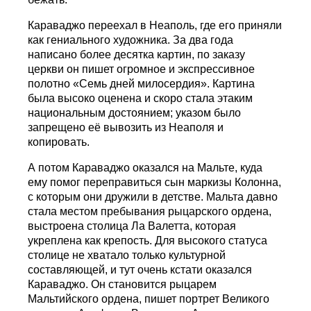
Караваджо переехал в Неаполь, где его приняли
как гениального художника. За два года
написано более десятка картин, по заказу
церкви он пишет огромное и экспрессивное
полотно «Семь дней милосердия». Картина
была высоко оценена и скоро стала этаким
национальным достоянием; указом было
запрещено её вывозить из Неаполя и
копировать.
А потом Караваджо оказался на Мальте, куда
ему помог переправиться сын маркизы Колонна,
с которым они дружили в детстве. Мальта давно
стала местом пребывания рыцарского ордена,
выстроена столица Ла Валетта, которая
укреплена как крепость. Для высокого статуса
столице не хватало только культурной
составляющей, и тут очень кстати оказался
Караваджо. Он становится рыцарем
Мальтийского ордена, пишет портрет Великого