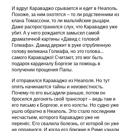
И вдруг Караваджо срывается и едет в Неаполь.
Похоже, за ним охотятся – то ли родственники из
клана Томассони, то ли мальтийские рыцари.
Даже распространился слух, что Караваджо уже
убит. А у него рождается замысел самой
драматичной картины «Давид с головой
Голиафа». Давид держит в руке отрубленную
голову великана Голиафа, но это голова...
самого Караваджо! Считают, это мог быть
подарок кардиналу Боргезе за помощь в
получении прощения Папы.
И отправился Караваджо из Неаполя. Но тут
опять начинаются тайны и неизвестность.
Почему-то его высадили раньше, потом он
бросился догонять свой транспорт – ведь там и
его письмо к Боргезе, и его холсты. Но судно уже
ушло обратно в Неаполь. Это стало последним
несчастьем, которого Караваджо уже не
перенёс. Его свалила болезнь, от которой он уже
не оправился. И когда его близкие в Риме узнали