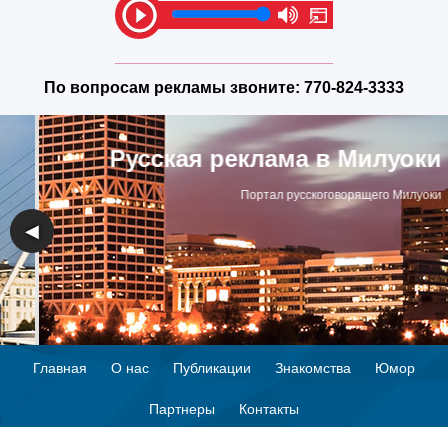
По вопросам рекламы звоните:
770-824-3333
Русская реклама в Милуоки
Портал русскоговорящего Милуоки
◀
▶
Главная
О нас
Публикации
Знакомства
Юмор
Партнеры
Контакты