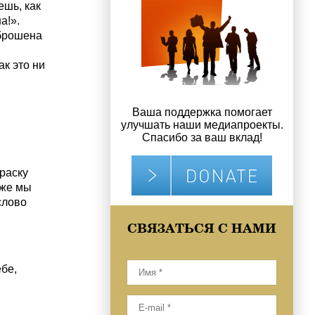
ешь, как
а!».
брошена
ак это ни
Ваша поддержка помогает
улучшать наши медиапроекты.
Спасибо за ваш вклад!
раску
 же мы
слово
СВЯЗАТЬСЯ С НАМИ
бе,