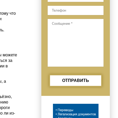
тому что
и
ь.
Вы можете
ться за
ии в
ОТПРАВИТЬ
, а
ьёзно,
ению
ороги
о ли из-