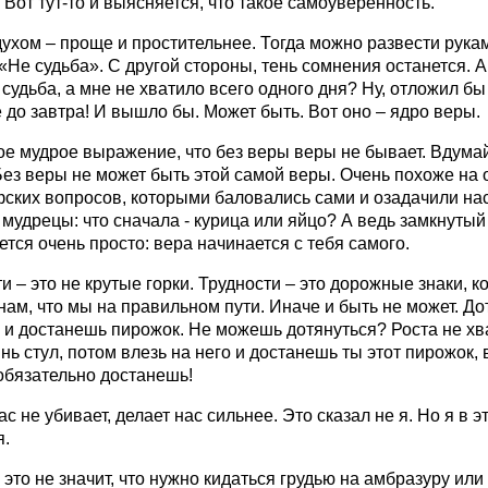
! Вот тут-то и выясняется, что такое самоуверенность.
ухом – проще и простительнее. Тогда можно развести рука
 «Не судьба». С другой стороны, тень сомнения останется. А
 судьба, а мне не хватило всего одного дня? Ну, отложил бы
до завтра! И вышло бы. Может быть. Вот оно – ядро веры.
ое мудрое выражение, что без веры веры не бывает. Вдума
Без веры не может быть этой самой веры. Очень похоже на 
ских вопросов, которыми баловались сами и озадачили на
мудрецы: что сначала - курица или яйцо? А ведь замкнутый
тся очень просто: вера начинается с тебя самого.
и – это не крутые горки. Трудности – это дорожные знаки, 
нам, что мы на правильном пути. Иначе и быть не может. До
 и достанешь пирожок. Не можешь дотянуться? Роста не хв
ь стул, потом влезь на него и достанешь ты этот пирожок, 
обязательно достанешь!
нас не убивает, делает нас сильнее. Это сказал не я. Но я в э
я.
 это не значит, что нужно кидаться грудью на амбразуру или