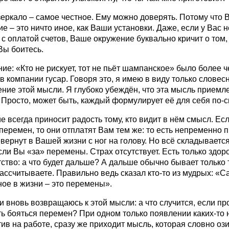
зеркало – самое честное. Ему можно доверять. Потому что
е – это ничто иное, как Ваши установки. Даже, если у Вас н
с оплатой счетов, Ваше окружение буквально кричит о том,
Вы боитесь.
е: «Кто не рискует, тот не пьёт шампанское» было более 
в компании гусар. Говоря это, я имею в виду только словес
ние этой мысли. Я глубоко убеждён, что эта мысль приемл
 Просто, может быть, каждый формулирует её для себя по-с
 всегда приносит радость тому, кто видит в нём смысл. Ес
перемен, то они отплатят Вам тем же: то есть непременно п
вернут в Вашей жизни с ног на голову. Но всё складываетс
сли Вы «за» перемены. Страх отсутствует. Есть только здор
тво: а что будет дальше? А дальше обычно бывает только т
ассчитываете. Правильно ведь сказал кто-то из мудрых: «С
ое в жизни – это перемены».
и вновь возвращаюсь к этой мысли: а что случится, если пр
ь бояться перемен? При одном только появлении каких-то
ив на работе, сразу же приходит мысль, которая словно ози