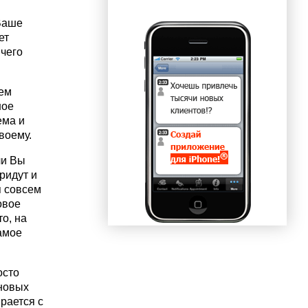
 Ваше
ет
 чего
чем
ное
ема и
воему.
ли Вы
ридут и
я совсем
овое
о, на
амое
осто
 новых
рается с