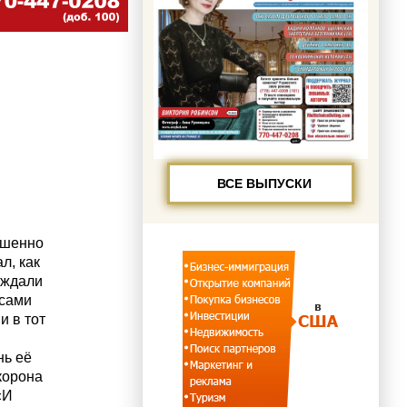
ВСЕ ВЫПУСКИ
ршенно
л, как
уждали
 сами
и в тот
нь её
корона
«И