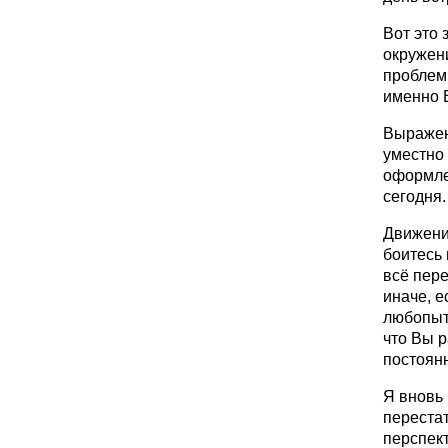
Вот это 
окружени
проблем 
именно 
Выражени
уместно 
оформле
сегодня.
Движение
боитесь 
всё пере
иначе, е
любопытс
что Вы р
постоянн
Я вновь 
перестат
перспект