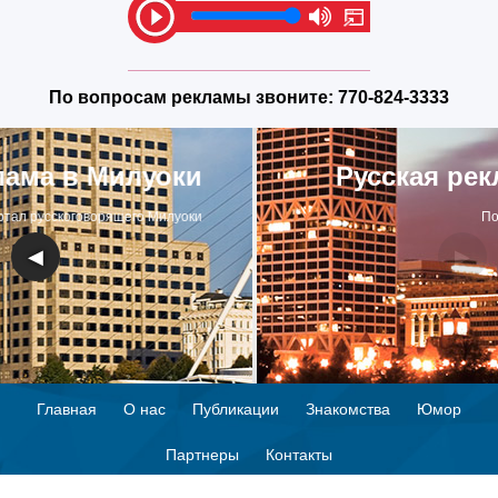
По вопросам рекламы звоните:
770-824-3333
Русская реклама в Милуоки
Портал русскоговорящего Милуоки
◀
▶
Главная
О нас
Публикации
Знакомства
Юмор
Партнеры
Контакты