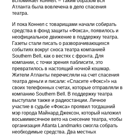
вспоминает Коннел. – Таким образом вся
Атланта была вовлечена в дело спасения
театра.
И пока Коннел с товарищами начали собирать
средства в фонд защиты «Фокса», появилось и
неофициальное движение в поддержку театра.
Газеты стали писать о разворачивающихся
событиях вокруг сноса театра компанией
Southern Bell, как о вестях с фронта. Для
компании, с точки зрения паблисити, это
превратилось в настоящий ночной кошмар.
Жители Атланты перечисляли на счет спасения
театра деньги и писали: «Спасите «Фокс»!» на
своих телефонных счетах, которые отправляли в
компанию Southern Bell. В поддержку театра
выступали также и радиостанции. Личное
участие в судьбе «Фокса» проявил тогдашний
мэр города Майнард Джексон, который наложил
восьмимесячное вето на снесение театра, чтобы
организация Atlanta Landmarks смогла собрать
необходимые средства. Два местных