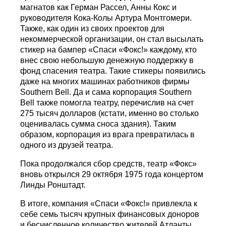
магнатов как Герман Рассел, Анны Кокс и
руководителя Кока-Колы Артура Монтгомери.
Также, как один из своих проектов для
некоммерческой организации, он стал высылать
стикер на бампер «Спаси «Фокс!» каждому, кто
внес свою небольшую денежную поддержку в
фонд спасения театра. Такие стикеры появились
даже на многих машинах работников фирмы
Southern Bell. Да и сама корпорация Southern
Bell также помогла театру, перечислив на счет
275 тысяч долларов (кстати, именно во столько
оценивалась сумма сноса здания). Таким
образом, корпорация из врага превратилась в
одного из друзей театра.
Пока продолжался сбор средств, театр «Фокс»
вновь открылся 29 октября 1975 года концертом
Линды Ронштадт.
В итоге, компания «Спаси «Фокс!» привлекла к
себе семь тысяч крупных финансовых доноров
и бесчисленное количество жителей Атланты,