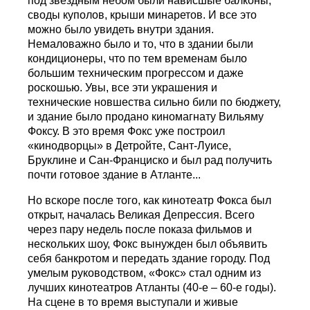
под звездным небом были нависшые балконы,
своды куполов, крыши минаретов. И все это
можно было увидеть внутри здания.
Немаловажно было и то, что в здании были
кондиционеры, что по тем временам было
большим техническим прогрессом и даже
роскошью. Увы, все эти украшения и
технические новшества сильно били по бюджету,
и здание было продано киномагнату Вильяму
Фоксу. В это время Фокс уже построил
«кинодворцы» в Детройте, Сант-Луисе,
Бруклине и Сан-Франциско и был рад получить
почти готовое здание в Атланте...
Но вскоре после того, как кинотеатр Фокса был
открыт, началась Великая Депрессия. Всего
через пару недель после показа фильмов и
нескольких шоу, Фокс вынужден был объявить
себя банкротом и передать здание городу. Под
умелым руководством, «Фокс» стал одним из
лучших кинотеатров Атланты (40-е – 60-е годы).
На сцене в то время выступали и живые