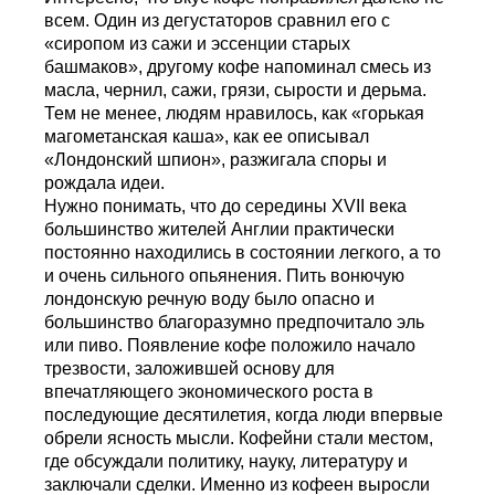
всем. Один из дегустаторов сравнил его с
«сиропом из сажи и эссенции старых
башмаков», другому кофе напоминал смесь из
масла, чернил, сажи, грязи, сырости и дерьма.
Тем не менее, людям нравилось, как «горькая
магометанская каша», как ее описывал
«Лондонский шпион», разжигала споры и
рождала идеи.
Нужно понимать, что до середины XVII века
большинство жителей Англии практически
постоянно находились в состоянии легкого, а то
и очень сильного опьянения. Пить вонючую
лондонскую речную воду было опасно и
большинство благоразумно предпочитало эль
или пиво. Появление кофе положило начало
трезвости, заложившей основу для
впечатляющего экономического роста в
последующие десятилетия, когда люди впервые
обрели ясность мысли. Кофейни стали местом,
где обсуждали политику, науку, литературу и
заключали сделки. Именно из кофеен выросли