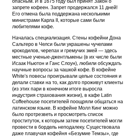
опасным. И в 1675 году был принят Закон о
запрете кофеен. Запрет продержался 11 дней!
Его отмена была поддержана несколькими
министрами Карла II, которые сами были
любителями кофе.
Началась специализация. Стены кофейни Дона
Сальтеро в Челси были украшены чучелами
крокодилов, черепах и гремучих змей — здесь
местные ученые-джентльмены (в их числе были
Исаак Ньютон и Ганс Слоун), любили обсуждать
научные вопросы за чашкой кофе. В кофейне
White's повесы проигрывали целые состояния и
делали ставки на то, как долго проживут клиенты
(из этих пари в конечном итоге выросла
индустрия страхования жизни), в кафе Latin
Coffeehouse посетителей поощряли общаться на
латинском языке. В кофейне Молл Кинг можно
было протрезветь и просмотреть список
проституток, к которым затем посетителей могли
провести в бордель неподалеку. Существовала
даже плавучая кофейня «Безумие Темзы», где