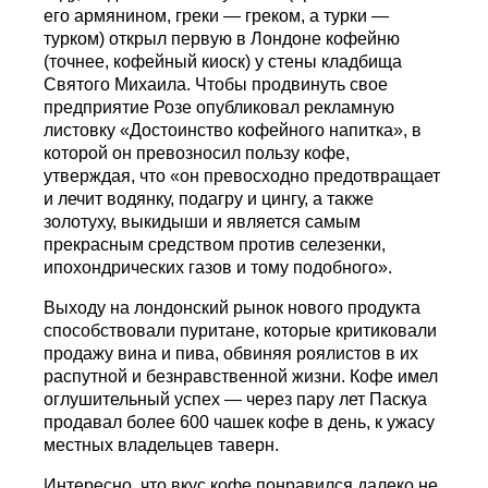
его армянином, греки — греком, а турки —
турком) открыл первую в Лондоне кофейню
(точнее, кофейный киоск) у стены кладбища
Святого Михаила. Чтобы продвинуть свое
предприятие Розе опубликовал рекламную
листовку «Достоинство кофейного напитка», в
которой он превозносил пользу кофе,
утверждая, что «он превосходно предотвращает
и лечит водянку, подагру и цингу, а также
золотуху, выкидыши и является самым
прекрасным средством против селезенки,
ипохондрических газов и тому подобного».
Выходу на лондонский рынок нового продукта
способствовали пуритане, которые критиковали
продажу вина и пива, обвиняя роялистов в их
распутной и безнравственной жизни. Кофе имел
оглушительный успех — через пару лет Паскуа
продавал более 600 чашек кофе в день, к ужасу
местных владельцев таверн.
Интересно, что вкус кофе понравился далеко не