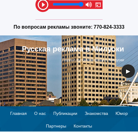
По вопросам рекламы звоните:
770-824-3333
Русская реклама в Милуоки
Портал русскоговорящего Милуоки
◀
▶
Главная
О нас
Публикации
Знакомства
Юмор
Партнеры
Контакты