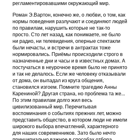
регламентировавшими окружающий мир.
Роман Э.Вартон, конечно же, о любви, о том, как
нормы поведения разлучают и соединяют людей
по правилам, нарушить которые не так-то
просто. Сто лет назад, как понимаете, не было
ни радио, ни телевидения, оперные спектакли
были нечасты, и встречи в антрактах тоже
нормировались. Приёмы происходили строго в
назначенные дни и часы и в известных домах. А
постучаться в неурочное время было не принято
и так не делалось. Если же человеку отказывали
от дома, он выпадал из круга общения,
становился изгоем. Помните трагедию Анны
Карениной? Другая страна, но проблема та же...
По этим правилам долго жил весь
цивилизованный мир. Перечитывая
воспоминания о событиях прежних лет, можно
представить общество, в котором люди не имели
широкого выбора впечатлений, характерного
для наших современников. Зато было нечто
принципиально важное в способах отбора