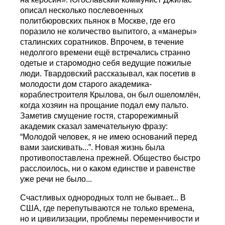
описал несколько послевоенных
политбюровских пьянок в Москве, где его
поразило не количество выпитого, а «манеры»
сталинских соратников. Впрочем, в течение
недолгого времени ещё встречались странно
одетые и старомодно себя ведущие пожилые
люди. Твардовский рассказывал, как посетив в
молодости дом старого академика-
кораблестроителя Крылова, он был ошеломлён,
когда хозяин на прощание подал ему пальто.
Заметив смущение гостя, старорежимный
академик сказал замечательную фразу:
“Молодой человек, я не имею оснований перед
вами заискивать...”. Новая жизнь была
противопоставлена прежней. Общество быстро
расслоилось, ни о каком единстве и равенстве
уже речи не было...
Счастливых однородных толп не бывает... В
США, где перепутываются не только времена,
но и цивилизации, проблемы переменчивости и