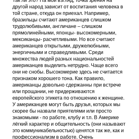
Так ли это? На мой взгляд, точка зрения на
другой народ зависит от воспитания человека в
той стране, откуда он приехал. Например,
бразильцы считают американцев слишком
трудолюбивыми, англичане – слишком
прямолинейными, японцы- высокомерными,
мексиканцы- расчетливыми. Но все считают
американцев открытыми, дружелюбными,
энергичными и справедливыми. Среди
множества людей разных национальностей
американцев выделить нетрудно. Чаще всего
они не снобы. Высокомерие здесь не считается
признаком хорошего тона. Как правило,
американцы довольно сдержанны при встрече
или прощании, не придерживаются
европейского этикета по отношению к женщине.
У американцев могут быть друзья, которых мы
скорее бы назвали приятелями или просто
знакомыми - по работе, клубу и т.п. В Америке
лёгкий характер и общительность (они называют
это коммуникабельностью) ценятся так же, как и
профессионализм в работе. Очень