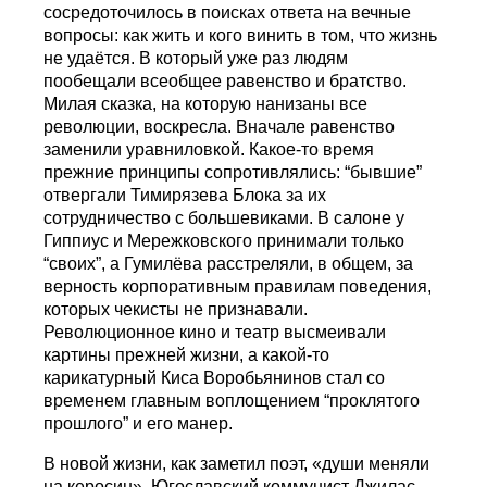
сосредоточилось в поисках ответа на вечные
вопросы: как жить и кого винить в том, что жизнь
не удаётся. В который уже раз людям
пообещали всеобщее равенство и братство.
Милая сказка, на которую нанизаны все
революции, воскресла. Вначале равенство
заменили уравниловкой. Какое-то время
прежние принципы сопротивлялись: “бывшие”
отвергали Тимирязева Блока за их
сотрудничество с большевиками. В салоне у
Гиппиус и Мережковского принимали только
“своих”, а Гумилёва расстреляли, в общем, за
верность корпоративным правилам поведения,
которых чекисты не признавали.
Революционное кино и театр высмеивали
картины прежней жизни, а какой-то
карикатурный Киса Воробьянинов стал со
временем главным воплощением “проклятого
прошлого” и его манер.
В новой жизни, как заметил поэт, «души меняли
на керосин». Югославский коммунист Джилас