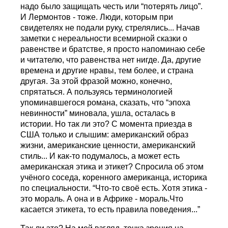
надо было защищать честь или “потерять лицо”.
И Лермонтов - тоже. Люди, которым при
свидетелях не подали руку, стрелялись... Начав
заметки с нереальности всемирной сказки о
равенстве и братстве, я просто напоминаю себе
и читателю, что равенства нет нигде. Да, другие
времена и другие нравы, тем более, и страна
другая. За этой фразой можно, конечно,
спрятаться. А пользуясь терминологией
упоминавшегося романа, сказать, что “эпоха
невинности” миновала, ушла, осталась в
истории. Но так ли это? С момента приезда в
США только и слышим: американский образ
жизни, американские ценности, американский
стиль... И как-то подумалось, а может есть
американская этика и этикет? Спросила об этом
учёного соседа, коренного американца, историка
по специальности. “Что-то своё есть. Хотя этика -
это мораль. А она и в Африке - мораль.Что
касается этикета, то есть правила поведения...”