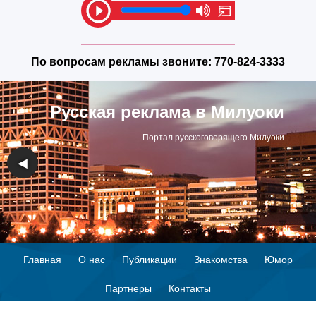
По вопросам рекламы звоните:
770-824-3333
Русская реклама в Милуоки
Портал русскоговорящего Милуоки
◀
▶
Главная
О нас
Публикации
Знакомства
Юмор
Партнеры
Контакты