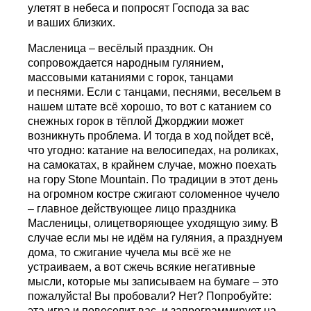
улетят в небеса и попросят Господа за вас
и ваших близких.
Масленица – весёлый праздник. Он
сопровождается народным гулянием,
массовыми катаниями с горок, танцами
и песнями. Если с танцами, песнями, весельем в
нашем штате всё хорошо, то вот с катанием со
снежных горок в тёплой Джорджии может
возникнуть проблема. И тогда в ход пойдет всё,
что угодно: катание на велосипедах, на роликах,
на самокатах, в крайнем случае, можно поехать
на гору Stone Mountain. По традиции в этот день
на огромном костре сжигают соломенное чучело
– главное действующее лицо праздника
Масленицы, олицетворяющее уходящую зиму. В
случае если мы не идём на гуляния, а празднуем
дома, то сжигание чучела мы всё же не
устраиваем, а вот сжечь всякие негативные
мысли, которые мы записываем на бумаге – это
пожалуйста! Вы пробовали? Нет? Попробуйте:
эта игра и повеселит вас, и запрограммирует на